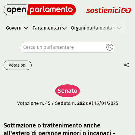
Governi
Parlamentari
Organi parlamentari
Vota
Cerca un parlamentare
Votazioni
Senato
Votazione n. 45 / Seduta n.
262
del 15/01/2025
Sottrazione o trattenimento anche
all'estero di persone minori o incapaci -