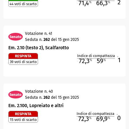
2
71,4
66,3
%
%
44 voti di scarto
M
O
Votazione n. 41
Senato
Seduta n.
262
del 15 gen 2025
Em. 2.10 (testo 2), Scalfarotto
Indice di compattezza
RESPINTA
1
R
72,3
59
%
%
39 voti di scarto
M
O
Votazione n. 40
Senato
Seduta n.
262
del 15 gen 2025
Em. 2.100, Lopreiato e altri
Indice di compattezza
RESPINTA
0
R
72,3
69,9
%
%
15 voti di scarto
M
O