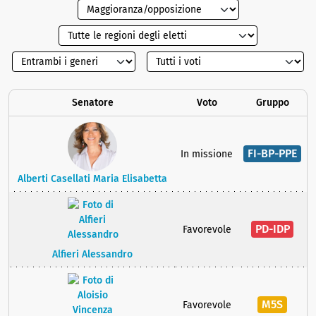
Senatore
Voto
Gruppo
FI-BP-PPE
In missione
Alberti Casellati Maria Elisabetta
PD-IDP
Favorevole
Alfieri Alessandro
M5S
Favorevole