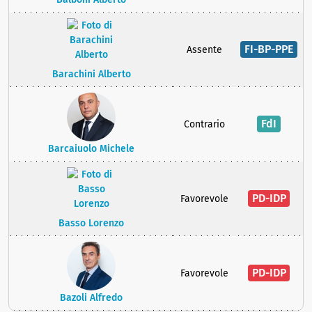
FI-BP-PPE
Assente
Barachini Alberto
FdI
Contrario
Barcaiuolo Michele
PD-IDP
Favorevole
Basso Lorenzo
PD-IDP
Favorevole
Bazoli Alfredo