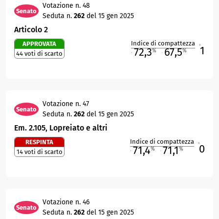
Votazione n. 48
Senato
Seduta n.
262
del 15 gen 2025
Articolo 2
Indice di compattezza
APPROVATA
1
R
72,3
67,5
%
%
44 voti di scarto
M
O
Votazione n. 47
Senato
Seduta n.
262
del 15 gen 2025
Em. 2.105, Lopreiato e altri
Indice di compattezza
RESPINTA
0
R
71,4
71,1
%
%
14 voti di scarto
M
O
Votazione n. 46
Senato
Seduta n.
262
del 15 gen 2025