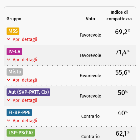
Indice di
Gruppo
Voto
compattezza
69,2
M5S
%
Favorevole
Apri dettagli
71,4
IV-CR
%
Favorevole
Apri dettagli
55,6
Misto
%
Favorevole
Apri dettagli
50
Aut (SVP-PATT, Cb)
%
Favorevole
Apri dettagli
40
FI-BP-PPE
%
Contrario
Apri dettagli
62,1
LSP-PSd'Az
%
Contrario