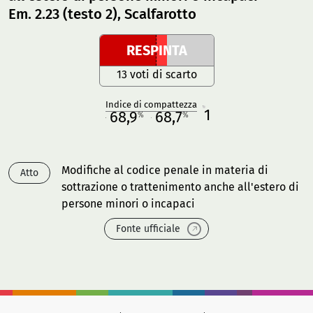
Em. 2.23 (testo 2), Scalfarotto
RESPINTA
13 voti di scarto
Indice di compattezza
1
R
68,9
68,7
%
%
M
O
Modifiche al codice penale in materia di
Atto
sottrazione o trattenimento anche all'estero di
persone minori o incapaci
Fonte ufficiale