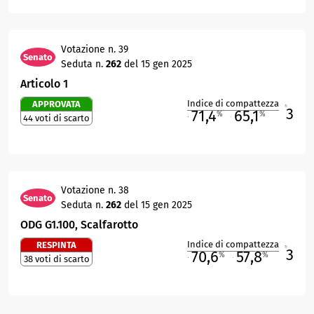
Votazione n. 39
Senato
Seduta n.
262
del 15 gen 2025
Articolo 1
Indice di compattezza
APPROVATA
3
R
71,4
65,1
%
%
44 voti di scarto
M
O
Votazione n. 38
Senato
Seduta n.
262
del 15 gen 2025
ODG G1.100, Scalfarotto
Indice di compattezza
RESPINTA
3
R
70,6
57,8
%
%
38 voti di scarto
M
O