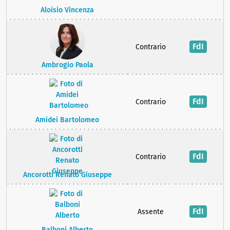
Aloisio Vincenza
FdI
Contrario
Ambrogio Paola
FdI
Contrario
Amidei Bartolomeo
FdI
Contrario
Ancorotti Renato Giuseppe
FdI
Assente
Balboni Alberto