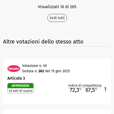
Visualizzati 10 di 205
Vedi tutti
Altre votazioni dello stesso atto
Votazione n. 49
Senato
Seduta n.
262
del 15 gen 2025
Articolo 3
Indice di compattezza
APPROVATA
1
R
72,3
67,5
%
%
43 voti di scarto
M
O