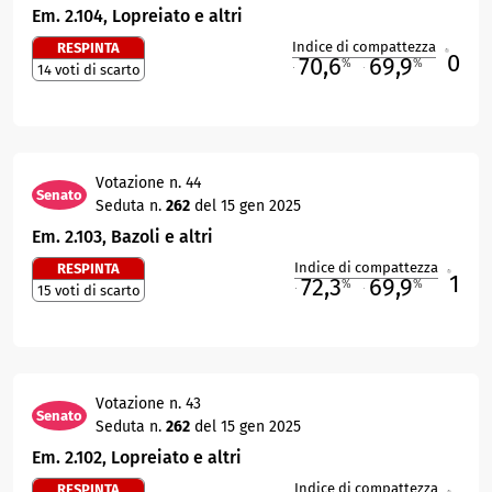
Em. 2.104, Lopreiato e altri
Indice di compattezza
RESPINTA
0
R
70,6
69,9
%
%
14 voti di scarto
M
O
Votazione n. 44
Senato
Seduta n.
262
del 15 gen 2025
Em. 2.103, Bazoli e altri
Indice di compattezza
RESPINTA
1
R
72,3
69,9
%
%
15 voti di scarto
M
O
Votazione n. 43
Senato
Seduta n.
262
del 15 gen 2025
Em. 2.102, Lopreiato e altri
Indice di compattezza
RESPINTA
R