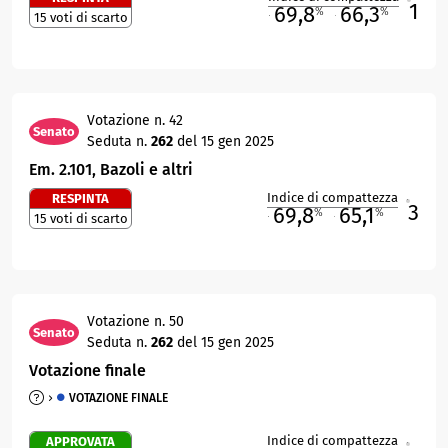
1
69,8
66,3
%
%
15 voti di scarto
M
O
Votazione n. 42
Senato
Seduta n.
262
del 15 gen 2025
Em. 2.101, Bazoli e altri
Indice di compattezza
RESPINTA
3
R
69,8
65,1
%
%
15 voti di scarto
M
O
Votazione n. 50
Senato
Seduta n.
262
del 15 gen 2025
Votazione finale
VOTAZIONE FINALE
Indice di compattezza
APPROVATA
R