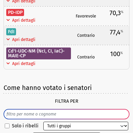
Apri dettagli
70,3
PD-IDP
%
Favorevole
Apri dettagli
77,4
FdI
%
Contrario
Apri dettagli
Cd'I-UDC-NM (NcI, CI, IaC)-
100
%
MAIE-CP
Contrario
Apri dettagli
Come hanno votato i senatori
FILTRA PER
Solo i ribelli