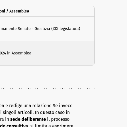
oni / Assemblea
anente Senato - Giustizia (XIX legislatura)
2024 in Assemblea
ea e redige una relazione Se invece
 singoli articoli. In questo caso in
era in
sede deliberante
il processo
de consultiva
, si limita a esprimere