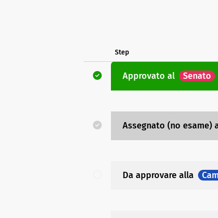
Step
Approvato
al
Senato
Assegnato (no esame)
Da approvare
alla
Cam