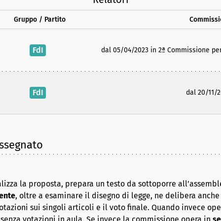
Gruppo / Partito
Commissi
FdI
dal 05/04/2023 in 2ª Commissione perm
FdI
dal 20/11/
assegnato
lizza la proposta, prepara un testo da sottoporre all’assembl
ente
, oltre a esaminare il disegno di legge, ne delibera anche i
azioni sui singoli articoli e il voto finale. Quando invece op
senza votazioni in aula. Se invece la commissione opera in
se