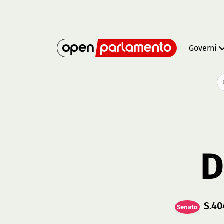
Governi
D
S.40
Senato