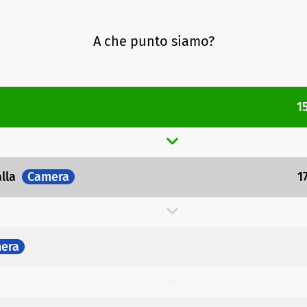
A che punto siamo?
1
alla
Camera
1
era