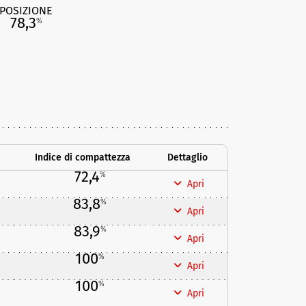
POSIZIONE
78,3
%
Indice di compattezza
Dettaglio
72,4
%
Apri
83,8
%
Apri
83,9
%
Apri
100
%
Apri
100
%
Apri