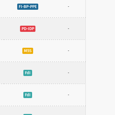
FI-BP-PPE
-
PD-IDP
-
M5S
-
FdI
-
FdI
-