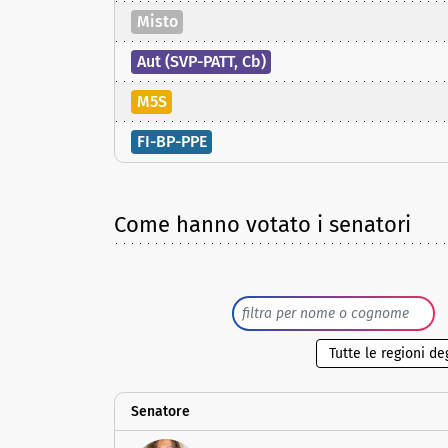
Misto
Aut (SVP-PATT, Cb)
M5S
FI-BP-PPE
Come hanno votato i senatori
Senatore