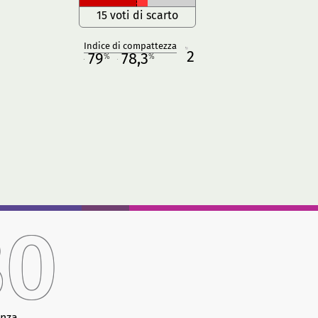
15 voti di scarto
Indice di compattezza
2
R
79
78,3
%
%
M
O
80
anza