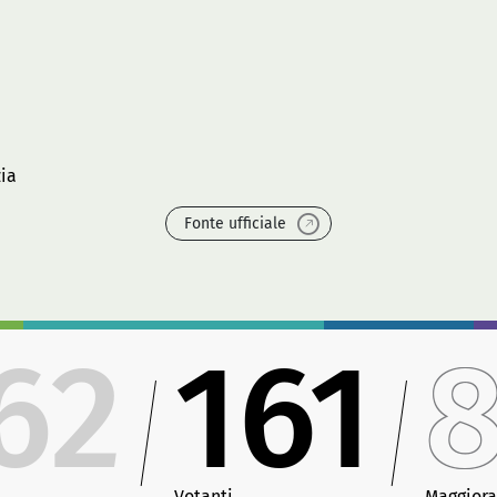
zia
Fonte ufficiale
62
161
Votanti
Maggior