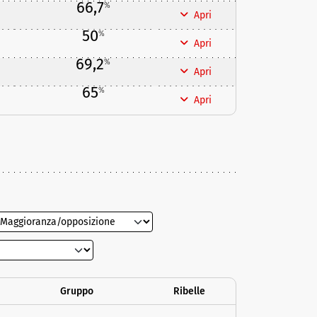
66,7
%
Apri
50
%
Apri
69,2
%
Apri
65
%
Apri
Gruppo
Ribelle