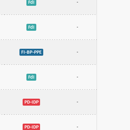
FdI
-
FdI
-
FI-BP-PPE
-
FdI
-
PD-IDP
-
PD-IDP
-