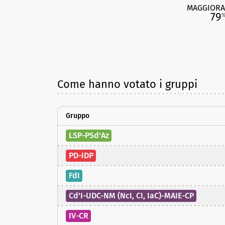
MAGGIORA
79
Come hanno votato i gruppi
Gruppo
LSP-PSd'Az
PD-IDP
FdI
Cd'I-UDC-NM (NcI, CI, IaC)-MAIE-CP
IV-CR