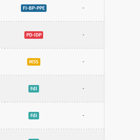
FI-BP-PPE
-
PD-IDP
-
M5S
-
FdI
-
FdI
-