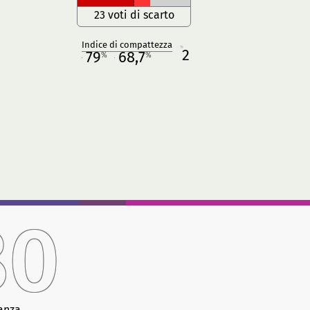
23 voti di scarto
Indice di compattezza
2
R
79
68,7
%
%
M
O
80
anza