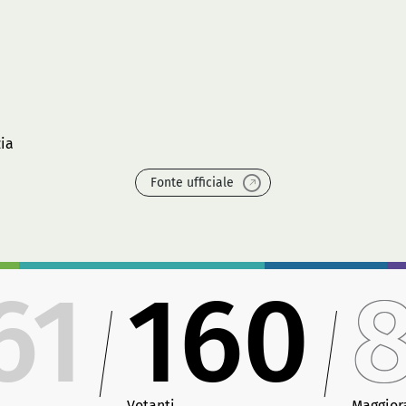
zia
Fonte ufficiale
61
160
Votanti
Maggior