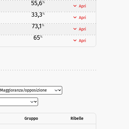
55,6
%
Apri
33,3
%
Apri
73,1
%
Apri
65
%
Apri
Gruppo
Ribelle