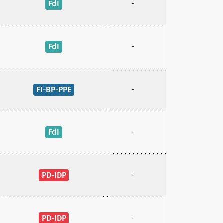
FdI
-
FdI
-
FI-BP-PPE
-
FdI
-
PD-IDP
-
PD-IDP
-