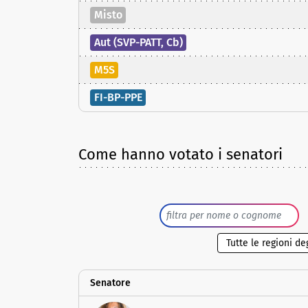
Misto
Aut (SVP-PATT, Cb)
M5S
FI-BP-PPE
Come hanno votato i senatori
Senatore