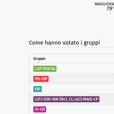
MAGGIORA
79
Come hanno votato i gruppi
Gruppo
LSP-PSd'Az
PD-IDP
FdI
Cd'I-UDC-NM (NcI, CI, IaC)-MAIE-CP
IV-CR