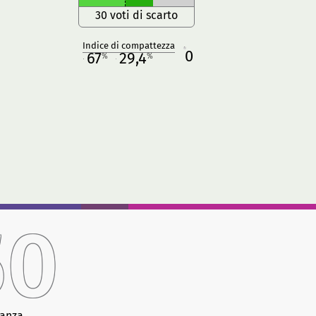
30 voti di scarto
Indice di compattezza
0
R
67
29,4
%
%
M
O
50
anza