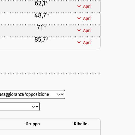
62,1
%
Apri
48,7
%
Apri
71
%
Apri
85,7
%
Apri
Gruppo
Ribelle