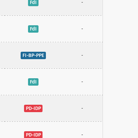
FdI
-
FdI
-
FI-BP-PPE
-
FdI
-
PD-IDP
-
PD-IDP
-