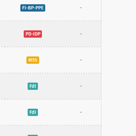
FI-BP-PPE
-
PD-IDP
-
M5S
-
FdI
-
FdI
-