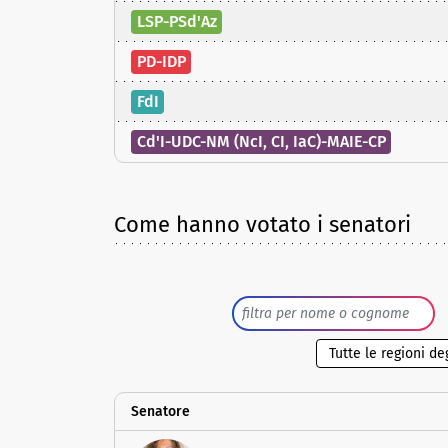
LSP-PSd'Az
PD-IDP
FdI
Cd'I-UDC-NM (NcI, CI, IaC)-MAIE-CP
Come hanno votato i senatori
Senatore