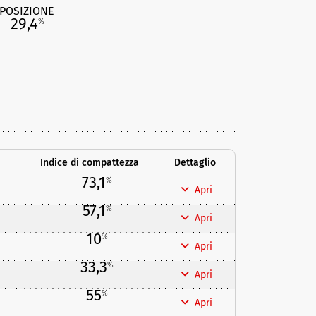
POSIZIONE
29,4
%
Indice di compattezza
Dettaglio
73,1
%
Apri
57,1
%
Apri
10
%
Apri
33,3
%
Apri
55
%
Apri