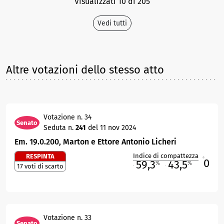
Visualizzati 10 di 205
Vedi tutti
Altre votazioni dello stesso atto
Votazione n. 34
Senato
Seduta n.
241
del 11 nov 2024
Em. 19.0.200, Marton e Ettore Antonio Licheri
Indice di compattezza
RESPINTA
0
R
59,3
43,5
%
%
17 voti di scarto
M
O
Votazione n. 33
Senato