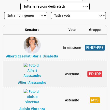
Senatore
Voto
Gruppo
FI-BP-PPE
In missione
Alberti Casellati Maria Elisabetta
PD-IDP
Astenuto
Alfieri Alessandro
M5S
Astenuto
Aloisio Vincenza