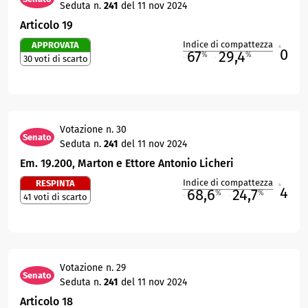
Seduta n.
241
del 11 nov 2024
Articolo 19
Indice di compattezza
APPROVATA
0
R
67
29,4
%
%
30 voti di scarto
M
O
Votazione n. 30
Senato
Seduta n.
241
del 11 nov 2024
Em. 19.200, Marton e Ettore Antonio Licheri
Indice di compattezza
RESPINTA
4
R
68,6
24,7
%
%
41 voti di scarto
M
O
Votazione n. 29
Senato
Seduta n.
241
del 11 nov 2024
Articolo 18