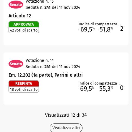
Votazione n. 15
Senato
Seduta n.
241
del 11 nov 2024
Articolo 12
Indice di compattezza
APPROVATA
2
R
69,5
51,8
%
%
42 voti di scarto
M
O
Votazione n. 14
Senato
Seduta n.
241
del 11 nov 2024
Em. 12.202 (1a parte), Parrini e altri
Indice di compattezza
RESPINTA
0
R
69,5
55,3
%
%
18 voti di scarto
M
O
Visualizzati 12 di 34
Visualizza altri