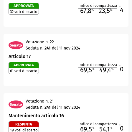
Indice di compattezza
APPROVATA
4
R
67,8
23,5
%
%
32 voti di scarto
M
O
Votazione n. 22
Senato
Seduta n.
241
del 11 nov 2024
Articolo 17
Indice di compattezza
APPROVATA
0
R
69,5
49,4
%
%
61 voti di scarto
M
O
Votazione n. 21
Senato
Seduta n.
241
del 11 nov 2024
Mantenimento articolo 16
Indice di compattezza
RESPINTA
0
R
69,5
54,1
%
%
19 voti di scarto
M
O