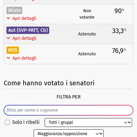
90
Misto
%
Non
votante
Apri dettagli
33,3
Aut (SVP-PATT, Cb)
%
Astenuto
Apri dettagli
76,9
M5S
%
Astenuto
Apri dettagli
Come hanno votato i senatori
FILTRA PER
Solo i ribelli