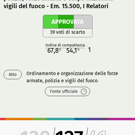
vigili del fuoco - Em. 15.500, I Relatori
APPROVATA
39 voti di scarto
Indice di compattezza
1
R
67,8
54,1
%
%
M
O
Ordinamento e organizzazione delle forze
Atto
armate, polizia e vigili del fuoco
Fonte ufficiale