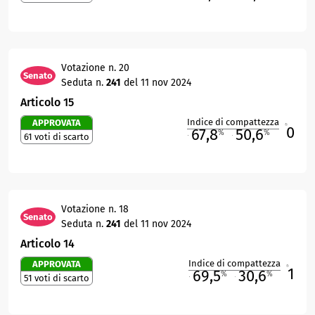
Votazione n. 20
Senato
Seduta n.
241
del 11 nov 2024
Articolo 15
Indice di compattezza
APPROVATA
0
R
67,8
50,6
%
%
61 voti di scarto
M
O
Votazione n. 18
Senato
Seduta n.
241
del 11 nov 2024
Articolo 14
Indice di compattezza
APPROVATA
1
R
69,5
30,6
%
%
51 voti di scarto
M
O