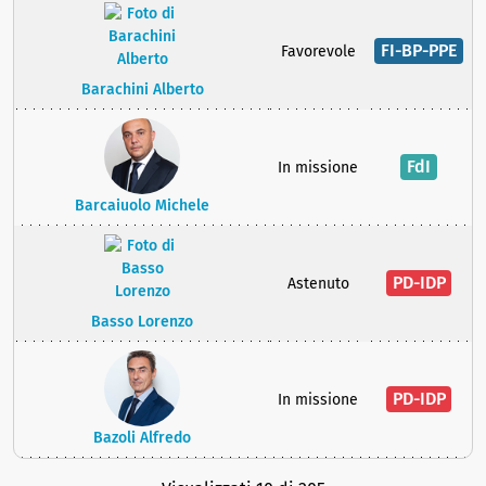
FI-BP-PPE
Favorevole
Barachini Alberto
FdI
In missione
Barcaiuolo Michele
PD-IDP
Astenuto
Basso Lorenzo
PD-IDP
In missione
Bazoli Alfredo