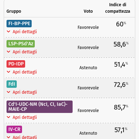
Indice di
Gruppo
Voto
compattezza
60
FI-BP-PPE
%
Favorevole
Apri dettagli
58,6
LSP-PSd'Az
%
Favorevole
Apri dettagli
51,4
PD-IDP
%
Astenuto
Apri dettagli
72,6
FdI
%
Favorevole
Apri dettagli
Cd'I-UDC-NM (NcI, CI, IaC)-
85,7
%
MAIE-CP
Favorevole
Apri dettagli
57,1
IV-CR
%
Astenuto
Apri dettagli