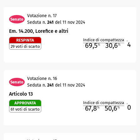
Votazione n. 17
Senato
Seduta n.
241
del 11 nov 2024
Em. 14.200, Lorefice e altri
Indice di compattezza
RESPINTA
4
R
69,5
30,6
%
%
29 voti di scarto
M
O
Votazione n. 16
Senato
Seduta n.
241
del 11 nov 2024
Articolo 13
Indice di compattezza
APPROVATA
0
R
67,8
50,6
%
%
61 voti di scarto
M
O