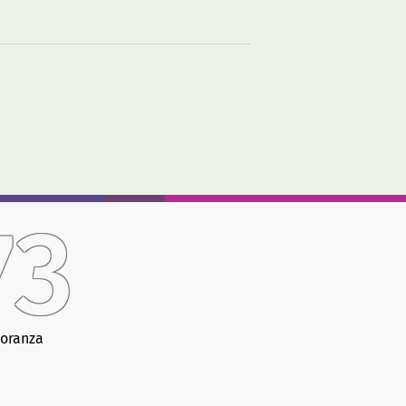
73
oranza