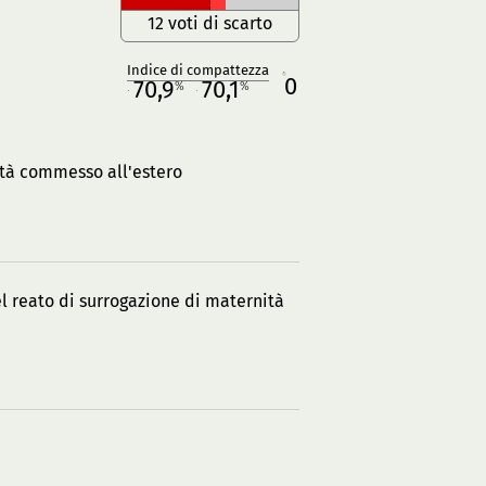
12 voti di scarto
Indice di compattezza
0
R
70,9
70,1
%
%
M
O
nità commesso all'estero
del reato di surrogazione di maternità