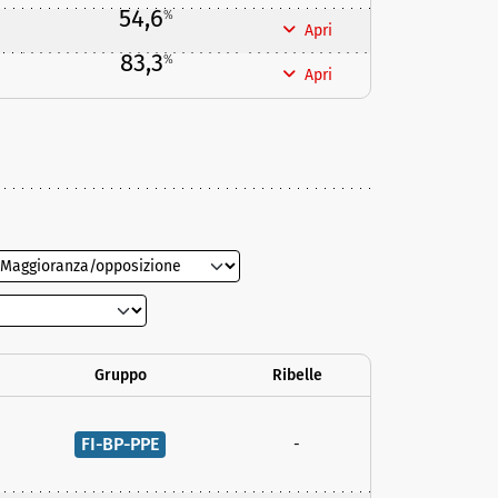
54,6
%
Apri
83,3
%
Apri
Gruppo
Ribelle
FI-BP-PPE
-