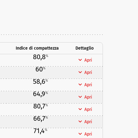
Indice di compattezza
Dettaglio
80,8
%
Apri
60
%
Apri
58,6
%
Apri
64,9
%
Apri
80,7
%
Apri
66,7
%
Apri
71,4
%
Apri