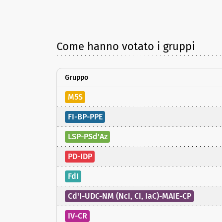
Come hanno votato i gruppi
Gruppo
M5S
FI-BP-PPE
LSP-PSd'Az
PD-IDP
FdI
Cd'I-UDC-NM (NcI, CI, IaC)-MAIE-CP
IV-CR