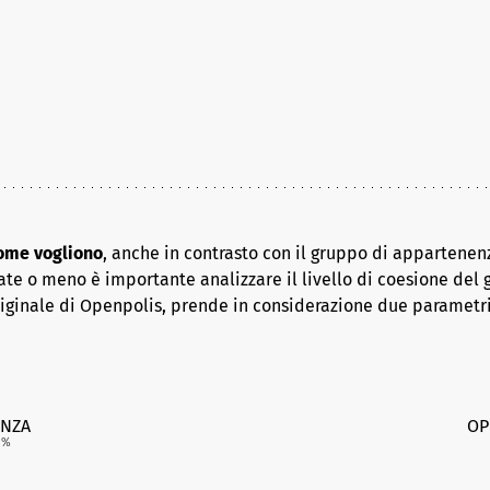
come vogliono
, anche in contrasto con il gruppo di appartenenz
ate o meno è importante analizzare il livello di coesione del 
riginale di Openpolis, prende in considerazione due parametr
NZA
OP
9
%