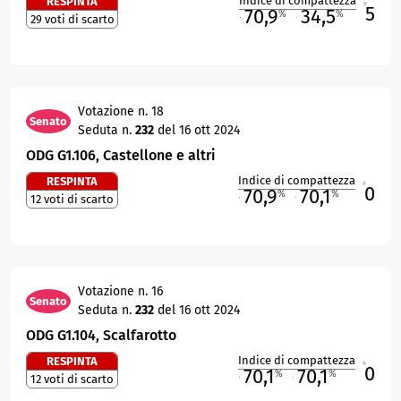
Indice di compattezza
RESPINTA
5
R
70,9
34,5
%
%
29 voti di scarto
M
O
Votazione n. 18
Senato
Seduta n.
232
del 16 ott 2024
ODG G1.106, Castellone e altri
Indice di compattezza
RESPINTA
0
R
70,9
70,1
%
%
12 voti di scarto
M
O
Votazione n. 16
Senato
Seduta n.
232
del 16 ott 2024
ODG G1.104, Scalfarotto
Indice di compattezza
RESPINTA
0
R
70,1
70,1
%
%
12 voti di scarto
M
O