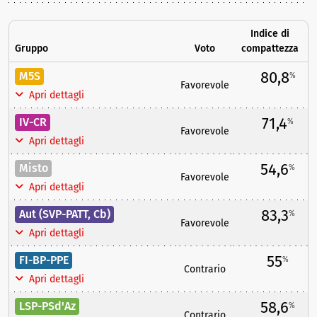
Indice di
Gruppo
Voto
compattezza
80,8
M5S
%
Favorevole
Apri dettagli
71,4
IV-CR
%
Favorevole
Apri dettagli
54,6
Misto
%
Favorevole
Apri dettagli
83,3
Aut (SVP-PATT, Cb)
%
Favorevole
Apri dettagli
55
FI-BP-PPE
%
Contrario
Apri dettagli
58,6
LSP-PSd'Az
%
Contrario