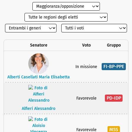
Senatore
Voto
Gruppo
FI-BP-PPE
In missione
Alberti Casellati Maria Elisabetta
PD-IDP
Favorevole
Alfieri Alessandro
M5S
Favorevole