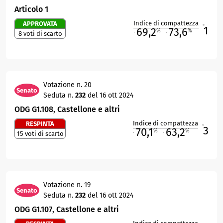
Articolo 1
Indice di compattezza
APPROVATA
1
R
69,2
73,6
%
%
8 voti di scarto
M
O
Votazione n. 20
Senato
Seduta n.
232
del 16 ott 2024
ODG G1.108, Castellone e altri
Indice di compattezza
RESPINTA
3
R
70,1
63,2
%
%
15 voti di scarto
M
O
Votazione n. 19
Senato
Seduta n.
232
del 16 ott 2024
ODG G1.107, Castellone e altri