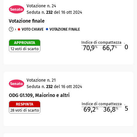
Votazione n. 24
Senato
Seduta n.
232
del 16 ott 2024
Votazione finale
VOTO CHIAVE
VOTAZIONE FINALE
Indice di compattezza
APPROVATA
0
R
70,9
66,7
%
%
12 voti di scarto
M
O
Votazione n. 21
Senato
Seduta n.
232
del 16 ott 2024
ODG G1.109, Maiorino e altri
Indice di compattezza
RESPINTA
5
R
69,2
36,8
%
%
28 voti di scarto
M
O