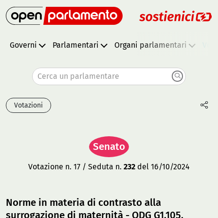
Governi
Parlamentari
Organi parlamentari
Vota
Cerca un parlamentare
Votazioni
Senato
Votazione n. 17 / Seduta n.
232
del 16/10/2024
Norme in materia di contrasto alla
surrogazione di maternità - ODG G1.105,