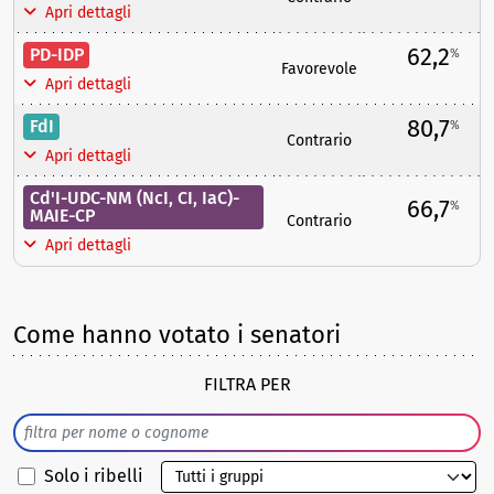
Apri dettagli
62,2
PD-IDP
%
Favorevole
Apri dettagli
80,7
FdI
%
Contrario
Apri dettagli
Cd'I-UDC-NM (NcI, CI, IaC)-
66,7
%
MAIE-CP
Contrario
Apri dettagli
Come hanno votato i senatori
FILTRA PER
Solo i ribelli