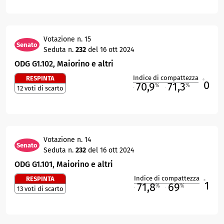
Votazione n. 15
Senato
Seduta n.
232
del 16 ott 2024
ODG G1.102, Maiorino e altri
Indice di compattezza
RESPINTA
0
R
70,9
71,3
%
%
12 voti di scarto
M
O
Votazione n. 14
Senato
Seduta n.
232
del 16 ott 2024
ODG G1.101, Maiorino e altri
Indice di compattezza
RESPINTA
1
R
71,8
69
%
%
13 voti di scarto
M
O