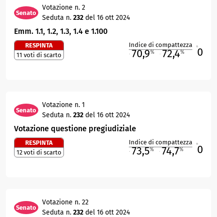
Votazione n. 2
Senato
Seduta n.
232
del 16 ott 2024
Emm. 1.1, 1.2, 1.3, 1.4 e 1.100
Indice di compattezza
RESPINTA
0
R
70,9
72,4
%
%
11 voti di scarto
M
O
Votazione n. 1
Senato
Seduta n.
232
del 16 ott 2024
Votazione questione pregiudiziale
Indice di compattezza
RESPINTA
0
R
73,5
74,7
%
%
12 voti di scarto
M
O
Votazione n. 22
Senato
Seduta n.
232
del 16 ott 2024