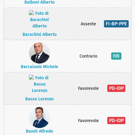
Balboni Alberto
FI-BP-PPE
Assente
Barachini Alberto
FdI
Contrario
Barcaiuolo Michele
PD-IDP
Favorevole
Basso Lorenzo
PD-IDP
Favorevole
Bazoli Alfredo