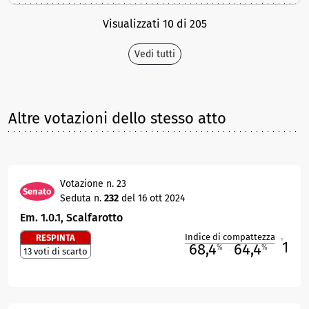
Visualizzati 10 di 205
Vedi tutti
Altre votazioni dello stesso atto
Votazione n. 23
Senato
Seduta n.
232
del 16 ott 2024
Em. 1.0.1, Scalfarotto
Indice di compattezza
RESPINTA
1
R
68,4
64,4
%
%
13 voti di scarto
M
O