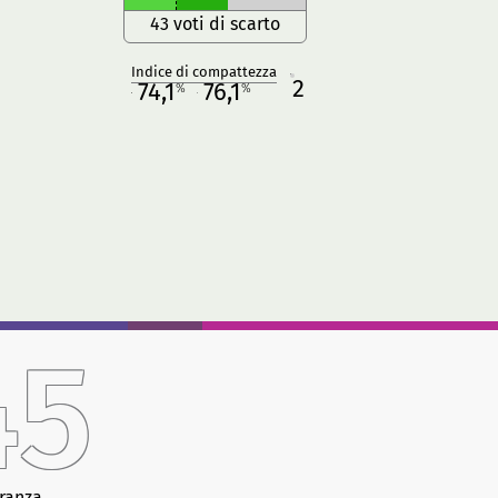
43 voti di scarto
Indice di compattezza
2
R
74,1
76,1
%
%
M
O
45
ranza