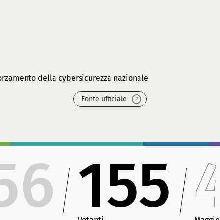
forzamento della cybersicurezza nazionale
Fonte ufficiale
56
155
Votanti
Maggio