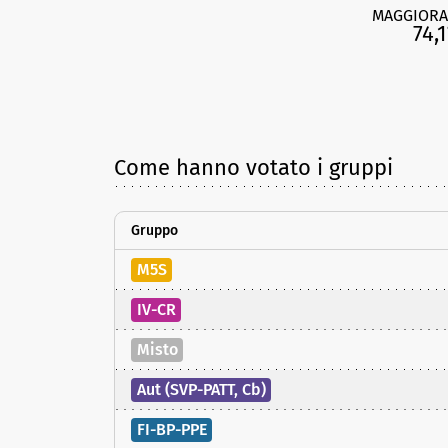
MAGGIORA
74,1
Come hanno votato i gruppi
Gruppo
M5S
IV-CR
Misto
Aut (SVP-PATT, Cb)
FI-BP-PPE