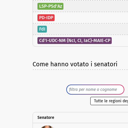
LSP-PSd'Az
PD-IDP
FdI
Cd'I-UDC-NM (NcI, CI, IaC)-MAIE-CP
Come hanno votato i senatori
Senatore