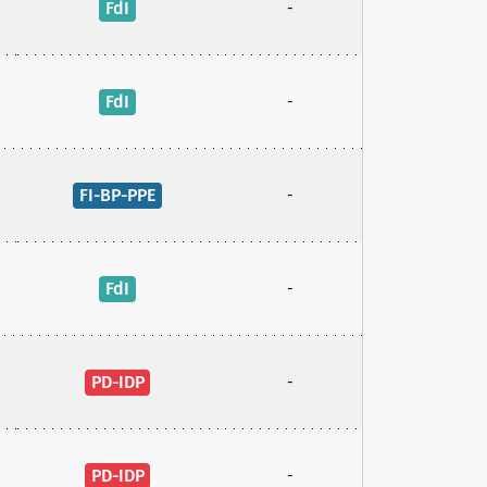
FdI
-
FdI
-
FI-BP-PPE
-
FdI
-
PD-IDP
-
PD-IDP
-