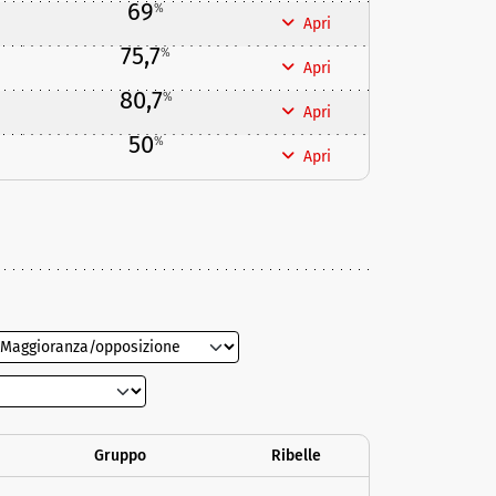
69
%
Apri
75,7
%
Apri
80,7
%
Apri
50
%
Apri
Gruppo
Ribelle