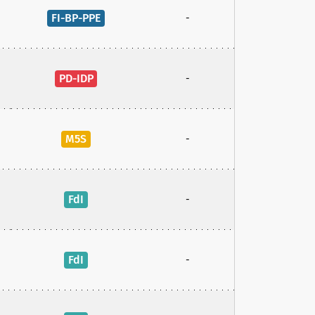
FI-BP-PPE
-
PD-IDP
-
M5S
-
FdI
-
FdI
-