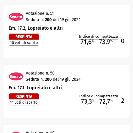
Votazione n. 51
Senato
Seduta n.
200
del 19 giu 2024
Em. 17.2, Lopreiato e altri
Indice di compattezza
RESPINTA
0
R
71,6
73,9
%
%
10 voti di scarto
M
O
Votazione n. 50
Senato
Seduta n.
200
del 19 giu 2024
Em. 17.1, Lopreiato e altri
Indice di compattezza
RESPINTA
2
R
73,3
72,7
%
%
11 voti di scarto
M
O
Votazione n. 49