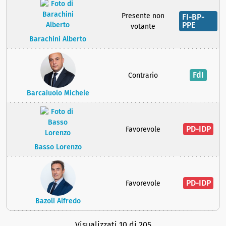
Presente non
FI-BP-
PPE
votante
Barachini Alberto
FdI
Contrario
Barcaiuolo Michele
PD-IDP
Favorevole
Basso Lorenzo
PD-IDP
Favorevole
Bazoli Alfredo
Visualizzati 10 di 205