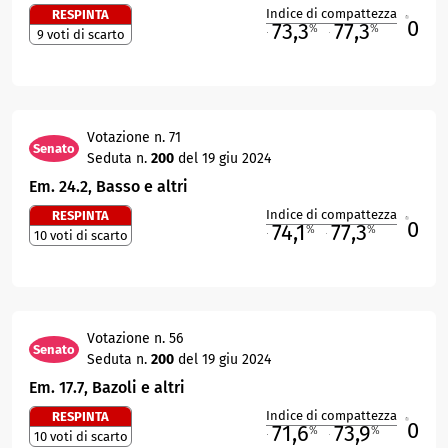
Indice di compattezza
RESPINTA
0
R
73,3
77,3
%
%
9 voti di scarto
M
O
Votazione n. 71
Senato
Seduta n.
200
del 19 giu 2024
Em. 24.2, Basso e altri
Indice di compattezza
RESPINTA
0
R
74,1
77,3
%
%
10 voti di scarto
M
O
Votazione n. 56
Senato
Seduta n.
200
del 19 giu 2024
Em. 17.7, Bazoli e altri
Indice di compattezza
RESPINTA
0
R
71,6
73,9
%
%
10 voti di scarto
M
O