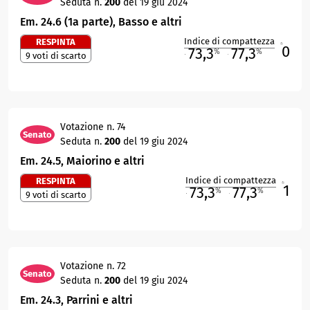
Seduta n.
200
del 19 giu 2024
Em. 24.6 (1a parte), Basso e altri
Indice di compattezza
RESPINTA
0
R
73,3
77,3
%
%
9 voti di scarto
M
O
Votazione n. 74
Senato
Seduta n.
200
del 19 giu 2024
Em. 24.5, Maiorino e altri
Indice di compattezza
RESPINTA
1
R
73,3
77,3
%
%
9 voti di scarto
M
O
Votazione n. 72
Senato
Seduta n.
200
del 19 giu 2024
Em. 24.3, Parrini e altri