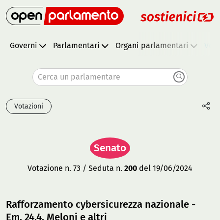
Governi
Parlamentari
Organi parlamentari
Vota
Cerca un parlamentare
Votazioni
Senato
Votazione n. 73 / Seduta n.
200
del 19/06/2024
Rafforzamento cybersicurezza nazionale -
Em. 24.4, Meloni e altri