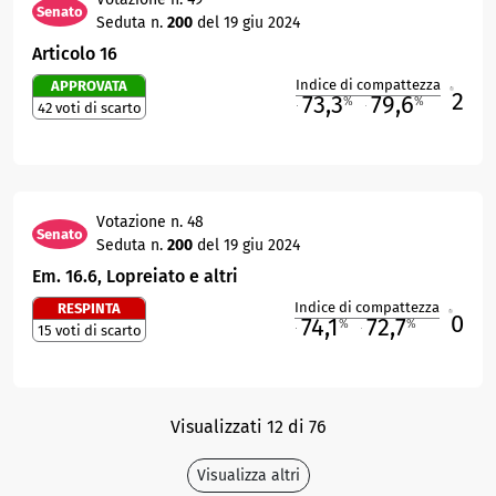
Senato
Seduta n.
200
del 19 giu 2024
Articolo 16
Indice di compattezza
APPROVATA
2
R
73,3
79,6
%
%
42 voti di scarto
M
O
Votazione n. 48
Senato
Seduta n.
200
del 19 giu 2024
Em. 16.6, Lopreiato e altri
Indice di compattezza
RESPINTA
0
R
74,1
72,7
%
%
15 voti di scarto
M
O
Visualizzati 12 di 76
Visualizza altri