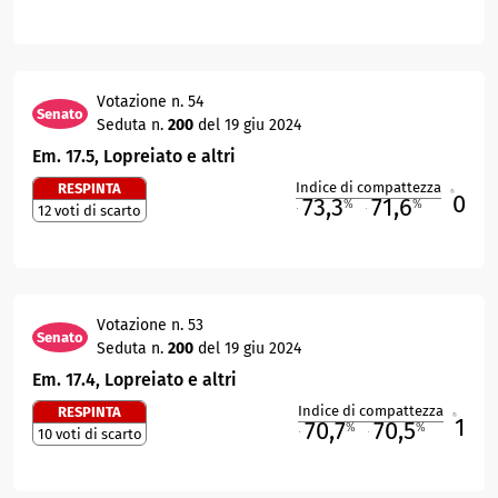
Votazione n. 54
Senato
Seduta n.
200
del 19 giu 2024
Em. 17.5, Lopreiato e altri
Indice di compattezza
RESPINTA
0
R
73,3
71,6
%
%
12 voti di scarto
M
O
Votazione n. 53
Senato
Seduta n.
200
del 19 giu 2024
Em. 17.4, Lopreiato e altri
Indice di compattezza
RESPINTA
1
R
70,7
70,5
%
%
10 voti di scarto
M
O