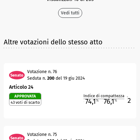
Vedi tutti
Altre votazioni dello stesso atto
Votazione n. 76
Senato
Seduta n.
200
del 19 giu 2024
Articolo 24
Indice di compattezza
APPROVATA
2
R
74,1
76,1
%
%
43 voti di scarto
M
O
Votazione n. 75
Senato