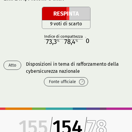
RESPINTA
9 voti di scarto
Indice di compattezza
0
R
73,3
78,4
%
%
M
O
Disposizioni in tema di rafforzamento della
Atto
cybersicurezza nazionale
Fonte ufficiale
155
154
78