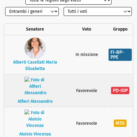
Senatore
Voto
Gruppo
FI-BP-
In missione
PPE
Alberti Casellati Maria
Elisabetta
PD-IDP
Favorevole
Alfieri Alessandro
M5S
Favorevole
Aloisio Vincenza