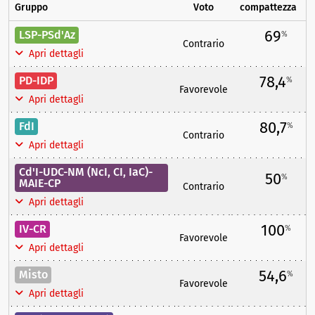
Gruppo
Voto
compattezza
69
LSP-PSd'Az
%
Contrario
Apri dettagli
78,4
PD-IDP
%
Favorevole
Apri dettagli
80,7
FdI
%
Contrario
Apri dettagli
Cd'I-UDC-NM (NcI, CI, IaC)-
50
%
MAIE-CP
Contrario
Apri dettagli
100
IV-CR
%
Favorevole
Apri dettagli
54,6
Misto
%
Favorevole
Apri dettagli