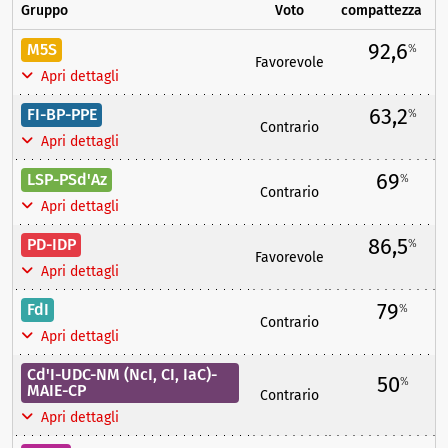
Gruppo
Voto
compattezza
92,6
M5S
%
Favorevole
Apri dettagli
63,2
FI-BP-PPE
%
Contrario
Apri dettagli
69
LSP-PSd'Az
%
Contrario
Apri dettagli
86,5
PD-IDP
%
Favorevole
Apri dettagli
79
FdI
%
Contrario
Apri dettagli
Cd'I-UDC-NM (NcI, CI, IaC)-
50
%
MAIE-CP
Contrario
Apri dettagli