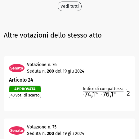
Vedi tutti
Altre votazioni dello stesso atto
Votazione n. 76
Senato
Seduta n.
200
del 19 giu 2024
Articolo 24
Indice di compattezza
APPROVATA
2
R
74,1
76,1
%
%
43 voti di scarto
M
O
Votazione n. 75
Senato
Seduta n.
200
del 19 giu 2024