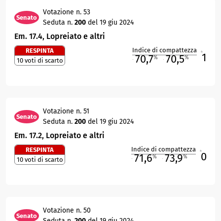
Votazione n. 53
Senato
Seduta n.
200
del 19 giu 2024
Em. 17.4, Lopreiato e altri
Indice di compattezza
RESPINTA
1
R
70,7
70,5
%
%
10 voti di scarto
M
O
Votazione n. 51
Senato
Seduta n.
200
del 19 giu 2024
Em. 17.2, Lopreiato e altri
Indice di compattezza
RESPINTA
0
R
71,6
73,9
%
%
10 voti di scarto
M
O
Votazione n. 50
Senato
Seduta n.
200
del 19 giu 2024