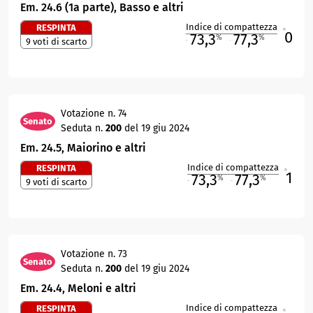
Em. 24.6 (1a parte), Basso e altri
Indice di compattezza
RESPINTA
0
R
73,3
77,3
%
%
9 voti di scarto
M
O
Votazione n. 74
Senato
Seduta n.
200
del 19 giu 2024
Em. 24.5, Maiorino e altri
Indice di compattezza
RESPINTA
1
R
73,3
77,3
%
%
9 voti di scarto
M
O
Votazione n. 73
Senato
Seduta n.
200
del 19 giu 2024
Em. 24.4, Meloni e altri
Indice di compattezza
RESPINTA
R