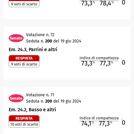
0
73,3
78,4
%
%
9 voti di scarto
M
O
Votazione n. 72
Senato
Seduta n.
200
del 19 giu 2024
Em. 24.3, Parrini e altri
Indice di compattezza
RESPINTA
0
R
73,3
77,3
%
%
9 voti di scarto
M
O
Votazione n. 71
Senato
Seduta n.
200
del 19 giu 2024
Em. 24.2, Basso e altri
Indice di compattezza
RESPINTA
0
R
74,1
77,3
%
%
10 voti di scarto
M
O