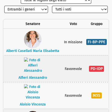
Senatore
Voto
Gruppo
FI-BP-PPE
In missione
Alberti Casellati Maria Elisabetta
PD-IDP
Favorevole
Alfieri Alessandro
M5S
Favorevole
Aloisio Vincenza