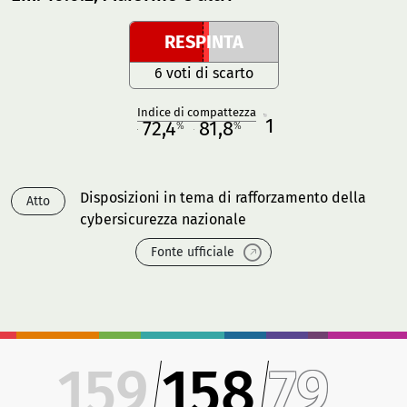
RESPINTA
6 voti di scarto
Indice di compattezza
1
R
72,4
81,8
%
%
M
O
Disposizioni in tema di rafforzamento della
Atto
cybersicurezza nazionale
Fonte ufficiale
159
158
79