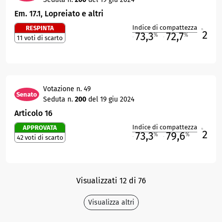
Em. 17.1, Lopreiato e altri
Indice di compattezza
RESPINTA
2
R
73,3
72,7
%
%
11 voti di scarto
M
O
Votazione n. 49
Senato
Seduta n.
200
del 19 giu 2024
Articolo 16
Indice di compattezza
APPROVATA
2
R
73,3
79,6
%
%
42 voti di scarto
M
O
Visualizzati 12 di 76
Visualizza altri