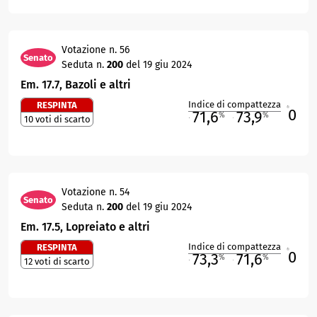
Votazione n. 56
Senato
Seduta n.
200
del 19 giu 2024
Em. 17.7, Bazoli e altri
Indice di compattezza
RESPINTA
0
R
71,6
73,9
%
%
10 voti di scarto
M
O
Votazione n. 54
Senato
Seduta n.
200
del 19 giu 2024
Em. 17.5, Lopreiato e altri
Indice di compattezza
RESPINTA
0
R
73,3
71,6
%
%
12 voti di scarto
M
O