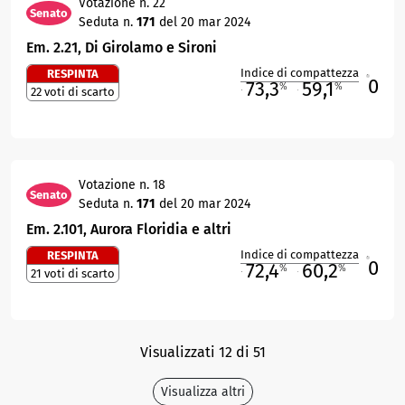
Votazione n. 22
Senato
Seduta n.
171
del 20 mar 2024
Em. 2.21, Di Girolamo e Sironi
Indice di compattezza
RESPINTA
0
R
73,3
59,1
%
%
22 voti di scarto
M
O
Votazione n. 18
Senato
Seduta n.
171
del 20 mar 2024
Em. 2.101, Aurora Floridia e altri
Indice di compattezza
RESPINTA
0
R
72,4
60,2
%
%
21 voti di scarto
M
O
Visualizzati 12 di 51
Visualizza altri