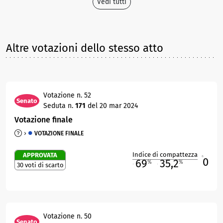
Vedi tutti
Altre votazioni dello stesso atto
Votazione n. 52
Senato
Seduta n.
171
del 20 mar 2024
Votazione finale
VOTAZIONE FINALE
Indice di compattezza
APPROVATA
0
R
69
35,2
%
%
30 voti di scarto
M
O
Votazione n. 50
Senato