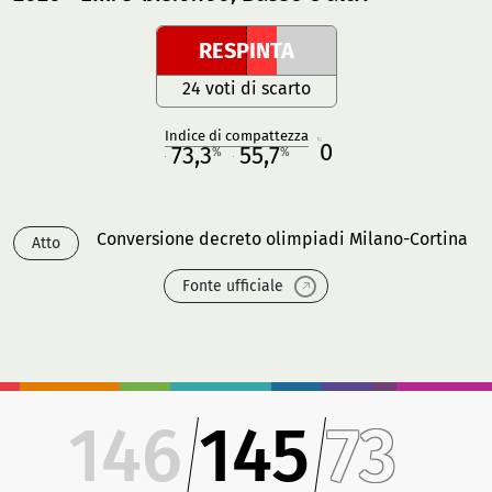
RESPINTA
24 voti di scarto
Indice di compattezza
0
R
73,3
55,7
%
%
M
O
Conversione decreto olimpiadi Milano-Cortina
Atto
Fonte ufficiale
146
145
73