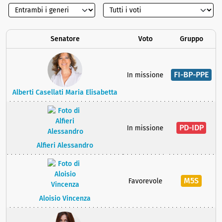
Senatore
Voto
Gruppo
FI-BP-PPE
In missione
Alberti Casellati Maria Elisabetta
PD-IDP
In missione
Alfieri Alessandro
M5S
Favorevole
Aloisio Vincenza