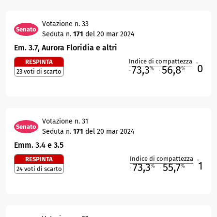
Votazione n. 33
Senato
Seduta n.
171
del 20 mar 2024
Em. 3.7, Aurora Floridia e altri
Indice di compattezza
RESPINTA
0
R
73,3
56,8
%
%
23 voti di scarto
M
O
Votazione n. 31
Senato
Seduta n.
171
del 20 mar 2024
Emm. 3.4 e 3.5
Indice di compattezza
RESPINTA
1
R
73,3
55,7
%
%
24 voti di scarto
M
O