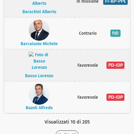
FI-BP-PPE
In missione
Barachini Alberto
FdI
Contrario
Barcaiuolo Michele
PD-IDP
Favorevole
Basso Lorenzo
PD-IDP
Favorevole
Bazoli Alfredo
Visualizzati 10 di 205