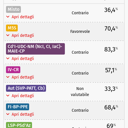
36,4
Misto
%
Contrario
Apri dettagli
70,4
M5S
%
Favorevole
Apri dettagli
Cd'I-UDC-NM (NcI, CI, IaC)-
83,3
%
MAIE-CP
Contrario
Apri dettagli
57,1
IV-CR
%
Contrario
Apri dettagli
33,3
Aut (SVP-PATT, Cb)
%
Non
valutabile
Apri dettagli
68,4
FI-BP-PPE
%
Contrario
Apri dettagli
69
LSP-PSd'Az
%