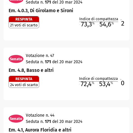
Seduta n.
171
del 20 mar 2024
Em. 4.0.3, Di Girolamo e Sironi
Indice di compattezza
RESPINTA
2
R
73,3
54,6
%
%
21 voti di scarto
M
O
Votazione n. 47
Senato
Seduta n.
171
del 20 mar 2024
Em. 4.8, Basso e altri
Indice di compattezza
RESPINTA
0
R
72,4
53,4
%
%
24 voti di scarto
M
O
Votazione n. 44
Senato
Seduta n.
171
del 20 mar 2024
Em. 4.1, Aurora Floridia e altri