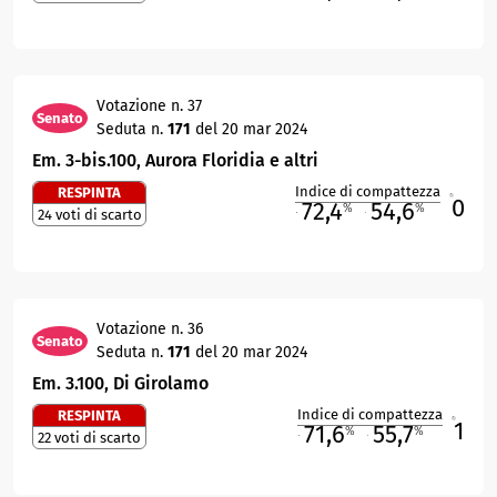
Votazione n. 37
Senato
Seduta n.
171
del 20 mar 2024
Em. 3-bis.100, Aurora Floridia e altri
Indice di compattezza
RESPINTA
0
R
72,4
54,6
%
%
24 voti di scarto
M
O
Votazione n. 36
Senato
Seduta n.
171
del 20 mar 2024
Em. 3.100, Di Girolamo
Indice di compattezza
RESPINTA
1
R
71,6
55,7
%
%
22 voti di scarto
M
O