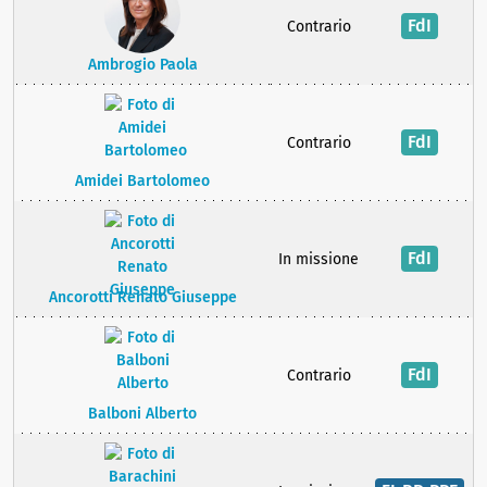
FdI
Contrario
Ambrogio Paola
FdI
Contrario
Amidei Bartolomeo
FdI
In missione
Ancorotti Renato Giuseppe
FdI
Contrario
Balboni Alberto