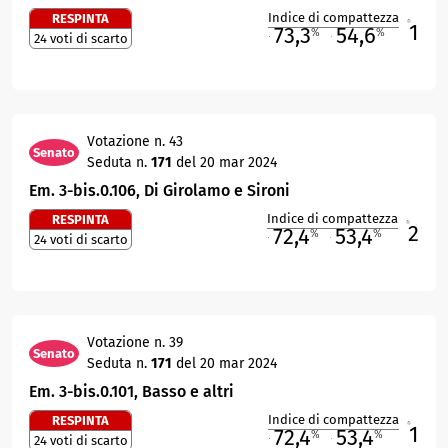
Indice di compattezza
RESPINTA
1
R
73,3
54,6
%
%
24 voti di scarto
M
O
Votazione n. 43
Senato
Seduta n.
171
del 20 mar 2024
Em. 3-bis.0.106, Di Girolamo e Sironi
Indice di compattezza
RESPINTA
2
R
72,4
53,4
%
%
24 voti di scarto
M
O
Votazione n. 39
Senato
Seduta n.
171
del 20 mar 2024
Em. 3-bis.0.101, Basso e altri
Indice di compattezza
RESPINTA
1
R
72,4
53,4
%
%
24 voti di scarto
M
O