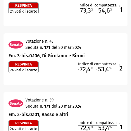
Indice di compattezza
RESPINTA
1
R
73,3
54,6
%
%
24 voti di scarto
M
O
Votazione n. 43
Senato
Seduta n.
171
del 20 mar 2024
Em. 3-bis.0.106, Di Girolamo e Sironi
Indice di compattezza
RESPINTA
2
R
72,4
53,4
%
%
24 voti di scarto
M
O
Votazione n. 39
Senato
Seduta n.
171
del 20 mar 2024
Em. 3-bis.0.101, Basso e altri
Indice di compattezza
RESPINTA
1
R
72,4
53,4
%
%
24 voti di scarto
M
O