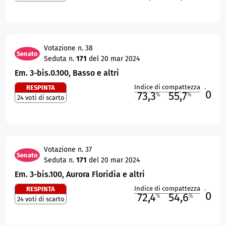
Votazione n. 38
Senato
Seduta n.
171
del 20 mar 2024
Em. 3-bis.0.100, Basso e altri
Indice di compattezza
RESPINTA
0
R
73,3
55,7
%
%
24 voti di scarto
M
O
Votazione n. 37
Senato
Seduta n.
171
del 20 mar 2024
Em. 3-bis.100, Aurora Floridia e altri
Indice di compattezza
RESPINTA
0
R
72,4
54,6
%
%
24 voti di scarto
M
O