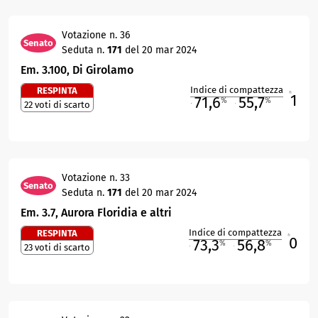
Votazione n. 36
Senato
Seduta n.
171
del 20 mar 2024
Em. 3.100, Di Girolamo
Indice di compattezza
RESPINTA
1
R
71,6
55,7
%
%
22 voti di scarto
M
O
Votazione n. 33
Senato
Seduta n.
171
del 20 mar 2024
Em. 3.7, Aurora Floridia e altri
Indice di compattezza
RESPINTA
0
R
73,3
56,8
%
%
23 voti di scarto
M
O