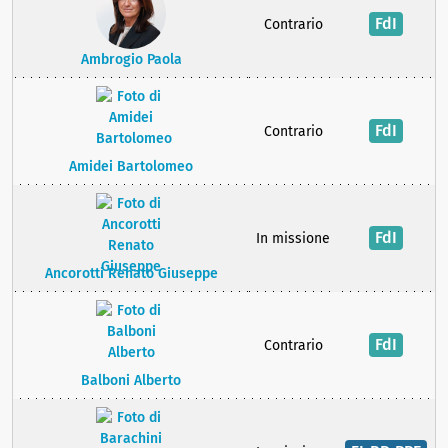
FdI
Contrario
Ambrogio Paola
FdI
Contrario
Amidei Bartolomeo
FdI
In missione
Ancorotti Renato Giuseppe
FdI
Contrario
Balboni Alberto