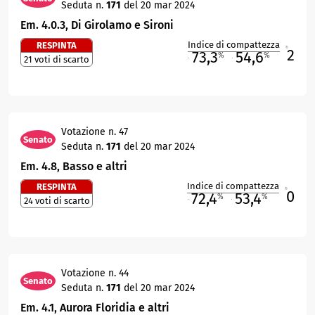
Seduta n.
171
del 20 mar 2024
Em. 4.0.3, Di Girolamo e Sironi
Indice di compattezza
RESPINTA
2
R
73,3
54,6
%
%
21 voti di scarto
M
O
Votazione n. 47
Senato
Seduta n.
171
del 20 mar 2024
Em. 4.8, Basso e altri
Indice di compattezza
RESPINTA
0
R
72,4
53,4
%
%
24 voti di scarto
M
O
Votazione n. 44
Senato
Seduta n.
171
del 20 mar 2024
Em. 4.1, Aurora Floridia e altri