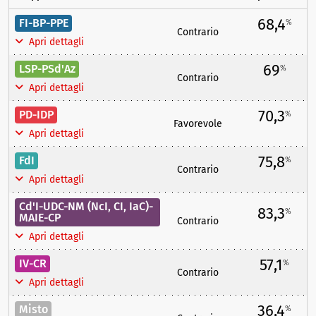
68,4
FI-BP-PPE
%
Contrario
Apri dettagli
69
LSP-PSd'Az
%
Contrario
Apri dettagli
70,3
PD-IDP
%
Favorevole
Apri dettagli
75,8
FdI
%
Contrario
Apri dettagli
Cd'I-UDC-NM (NcI, CI, IaC)-
83,3
%
MAIE-CP
Contrario
Apri dettagli
57,1
IV-CR
%
Contrario
Apri dettagli
36,4
Misto
%