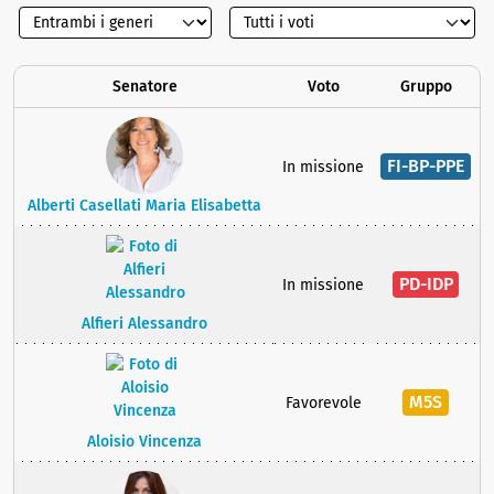
Senatore
Voto
Gruppo
FI-BP-PPE
In missione
Alberti Casellati Maria Elisabetta
PD-IDP
In missione
Alfieri Alessandro
M5S
Favorevole
Aloisio Vincenza