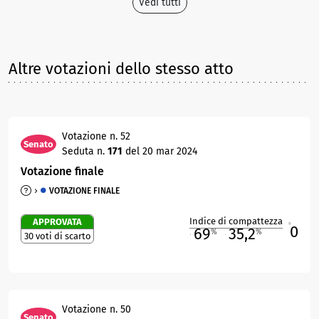
Vedi tutti
Altre votazioni dello stesso atto
Votazione n. 52
Senato
Seduta n.
171
del 20 mar 2024
Votazione finale
VOTAZIONE FINALE
Indice di compattezza
APPROVATA
0
R
69
35,2
%
%
30 voti di scarto
M
O
Votazione n. 50
Senato