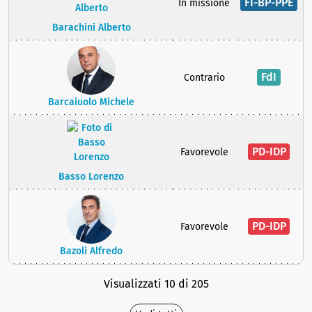
FI-BP-PPE
In missione
Barachini Alberto
FdI
Contrario
Barcaiuolo Michele
PD-IDP
Favorevole
Basso Lorenzo
PD-IDP
Favorevole
Bazoli Alfredo
Visualizzati 10 di 205