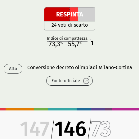
RESPINTA
24 voti di scarto
Indice di compattezza
1
R
73,3
55,7
%
%
M
O
Conversione decreto olimpiadi Milano-Cortina
Atto
Fonte ufficiale
147
146
73