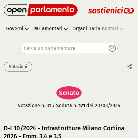
Governi
Parlamentari
Organi parlamentari
Vota
Cerca un parlamentare
Votazioni
Senato
Votazione n. 31 / Seduta n.
171
del 20/03/2024
D-l 10/2024 - Infrastrutture Milano Cortina
2026 - Emm. 3.4 e 3.5