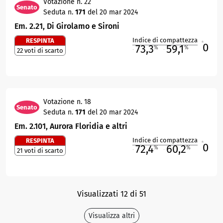
Votazione n. 22
Senato
Seduta n.
171
del 20 mar 2024
Em. 2.21, Di Girolamo e Sironi
Indice di compattezza
RESPINTA
0
R
73,3
59,1
%
%
22 voti di scarto
M
O
Votazione n. 18
Senato
Seduta n.
171
del 20 mar 2024
Em. 2.101, Aurora Floridia e altri
Indice di compattezza
RESPINTA
0
R
72,4
60,2
%
%
21 voti di scarto
M
O
Visualizzati 12 di 51
Visualizza altri