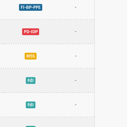
FI-BP-PPE
-
PD-IDP
-
M5S
-
FdI
-
FdI
-