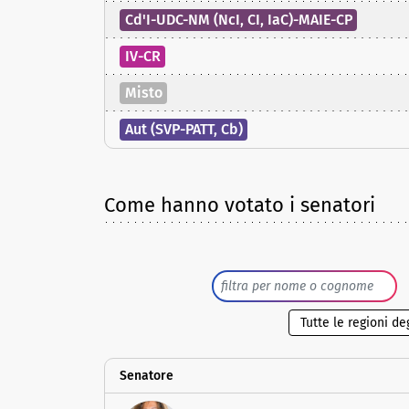
Cd'I-UDC-NM (NcI, CI, IaC)-MAIE-CP
IV-CR
Misto
Aut (SVP-PATT, Cb)
Come hanno votato i senatori
Senatore