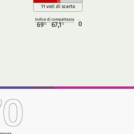
11 voti di scarto
Indice di compattezza
0
R
69
67,1
%
%
M
O
70
ranza