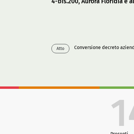
4-bis.200, Aurora Floridia e al
Conversione decreto aziende
Atto
1
Presenti