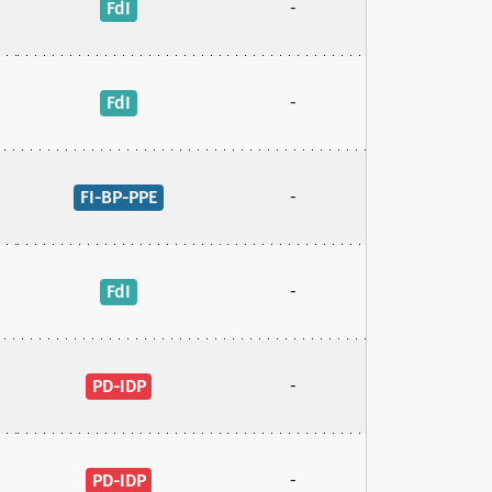
FdI
-
FdI
-
FI-BP-PPE
-
FdI
-
PD-IDP
-
PD-IDP
-