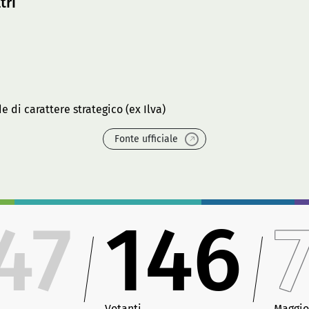
tri
 di carattere strategico (ex Ilva)
Fonte ufficiale
47
146
Votanti
Maggio