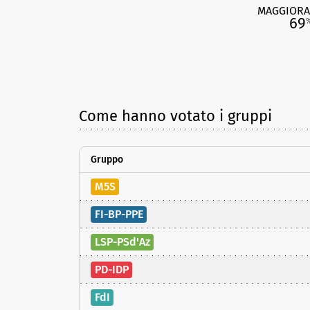
MAGGIORA
69
Come hanno votato i gruppi
Gruppo
M5S
FI-BP-PPE
LSP-PSd'Az
PD-IDP
FdI