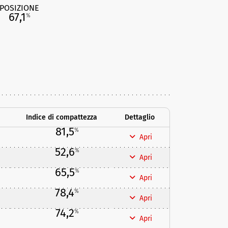
POSIZIONE
67,1
%
Indice di compattezza
Dettaglio
81,5
%
Apri
52,6
%
Apri
65,5
%
Apri
78,4
%
Apri
74,2
%
Apri