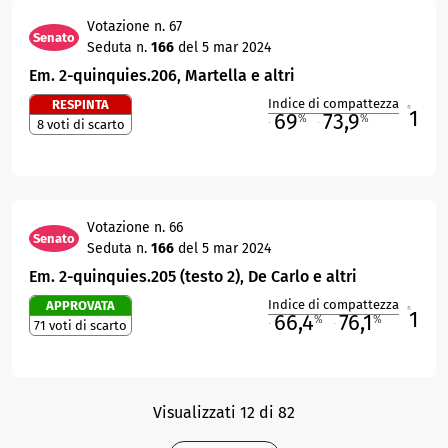
Votazione n. 67
Senato
Seduta n.
166
del 5 mar 2024
Em. 2-quinquies.206, Martella e altri
Indice di compattezza
RESPINTA
1
R
69
73,9
%
%
8 voti di scarto
M
O
Votazione n. 66
Senato
Seduta n.
166
del 5 mar 2024
Em. 2-quinquies.205 (testo 2), De Carlo e altri
Indice di compattezza
APPROVATA
1
R
66,4
76,1
%
%
71 voti di scarto
M
O
Visualizzati 12 di 82