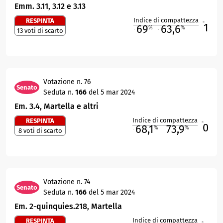
Emm. 3.11, 3.12 e 3.13
Indice di compattezza
RESPINTA
1
R
69
63,6
%
%
13 voti di scarto
M
O
Votazione n. 76
Senato
Seduta n.
166
del 5 mar 2024
Em. 3.4, Martella e altri
Indice di compattezza
RESPINTA
0
R
68,1
73,9
%
%
8 voti di scarto
M
O
Votazione n. 74
Senato
Seduta n.
166
del 5 mar 2024
Em. 2-quinquies.218, Martella
Indice di compattezza
RESPINTA
R