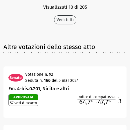
Visualizzati 10 di 205
Vedi tutti
Altre votazioni dello stesso atto
Votazione n. 92
Senato
Seduta n.
166
del 5 mar 2024
Em. 4-bis.0.201, Nicita e altri
Indice di compattezza
APPROVATA
3
R
64,7
47,7
%
%
57 voti di scarto
M
O