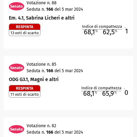
Votazione n. 88
Senato
Seduta n.
166
del 5 mar 2024
Em. 4.1, Sabrina Licheri e altri
Indice di compattezza
RESPINTA
1
R
68,1
62,5
%
%
13 voti di scarto
M
O
Votazione n. 85
Senato
Seduta n.
166
del 5 mar 2024
ODG G3.1, Magni e altri
Indice di compattezza
RESPINTA
0
R
68,1
65,9
%
%
11 voti di scarto
M
O
Votazione n. 82
Senato
Seduta n.
166
del 5 mar 2024