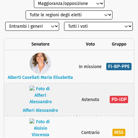
Senatore
Voto
Gruppo
FI-BP-PPE
In missione
Alberti Casellati Maria Elisabetta
PD-IDP
Astenuto
Alfieri Alessandro
M5S
Contrario