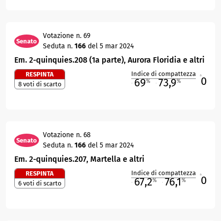
Votazione n. 69
Senato
Seduta n.
166
del 5 mar 2024
Em. 2-quinquies.208 (1a parte), Aurora Floridia e altri
Indice di compattezza
RESPINTA
0
R
69
73,9
%
%
8 voti di scarto
M
O
Votazione n. 68
Senato
Seduta n.
166
del 5 mar 2024
Em. 2-quinquies.207, Martella e altri
Indice di compattezza
RESPINTA
0
R
67,2
76,1
%
%
6 voti di scarto
M
O