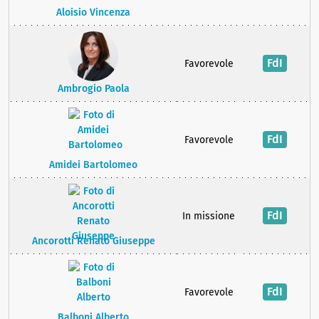
Aloisio Vincenza
FdI
Favorevole
Ambrogio Paola
FdI
Favorevole
Amidei Bartolomeo
FdI
In missione
Ancorotti Renato Giuseppe
FdI
Favorevole
Balboni Alberto