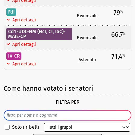
Apri dettagli
79
FdI
%
Favorevole
Apri dettagli
Cd'I-UDC-NM (NcI, CI, IaC)-
66,7
%
MAIE-CP
Favorevole
Apri dettagli
71,4
IV-CR
%
Astenuto
Apri dettagli
Come hanno votato i senatori
FILTRA PER
Solo i ribelli