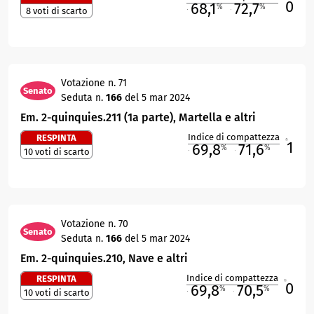
0
68,1
72,7
%
%
8 voti di scarto
M
O
Votazione n. 71
Senato
Seduta n.
166
del 5 mar 2024
Em. 2-quinquies.211 (1a parte), Martella e altri
Indice di compattezza
RESPINTA
1
R
69,8
71,6
%
%
10 voti di scarto
M
O
Votazione n. 70
Senato
Seduta n.
166
del 5 mar 2024
Em. 2-quinquies.210, Nave e altri
Indice di compattezza
RESPINTA
0
R
69,8
70,5
%
%
10 voti di scarto
M
O