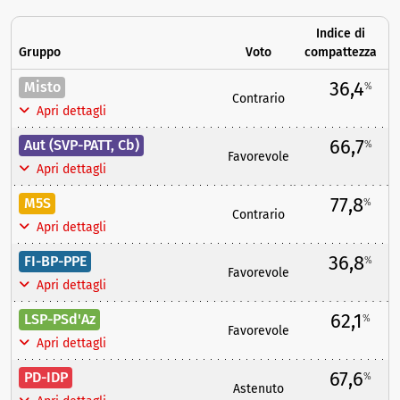
Indice di
Gruppo
Voto
compattezza
36,4
Misto
%
Contrario
Apri dettagli
66,7
Aut (SVP-PATT, Cb)
%
Favorevole
Apri dettagli
77,8
M5S
%
Contrario
Apri dettagli
36,8
FI-BP-PPE
%
Favorevole
Apri dettagli
62,1
LSP-PSd'Az
%
Favorevole
Apri dettagli
67,6
PD-IDP
%
Astenuto