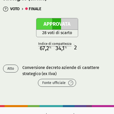
VOTO
FINALE
APPROVATA
28 voti di scarto
Indice di compattezza
2
R
67,2
34,1
%
%
M
O
Conversione decreto aziende di carattere
Atto
strategico (ex Ilva)
Fonte ufficiale