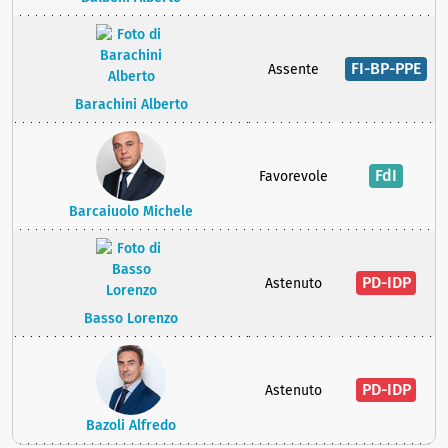
FI-BP-PPE
Assente
Barachini Alberto
FdI
Favorevole
Barcaiuolo Michele
PD-IDP
Astenuto
Basso Lorenzo
PD-IDP
Astenuto
Bazoli Alfredo