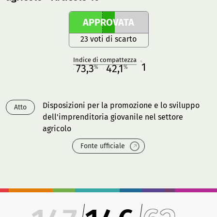
APPROVATA
23 voti di scarto
Indice di compattezza
1
R
73,3
42,1
%
%
M
O
Disposizioni per la promozione e lo sviluppo
Atto
dell'imprenditoria giovanile nel settore
agricolo
Fonte ufficiale