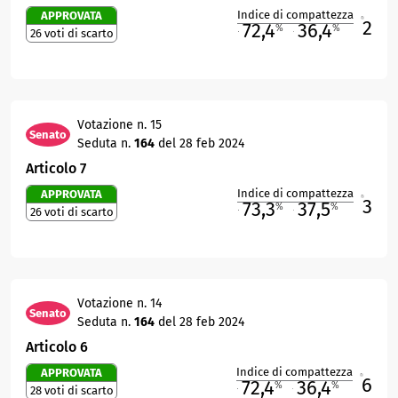
Indice di compattezza
APPROVATA
2
R
72,4
36,4
%
%
26 voti di scarto
M
O
Votazione n. 15
Senato
Seduta n.
164
del 28 feb 2024
Articolo 7
Indice di compattezza
APPROVATA
3
R
73,3
37,5
%
%
26 voti di scarto
M
O
Votazione n. 14
Senato
Seduta n.
164
del 28 feb 2024
Articolo 6
Indice di compattezza
APPROVATA
6
R
72,4
36,4
%
%
28 voti di scarto
M
O