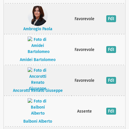
FdI
Favorevole
Ambrogio Paola
FdI
Favorevole
Amidei Bartolomeo
FdI
Favorevole
Ancorotti Renato Giuseppe
FdI
Assente
Balboni Alberto