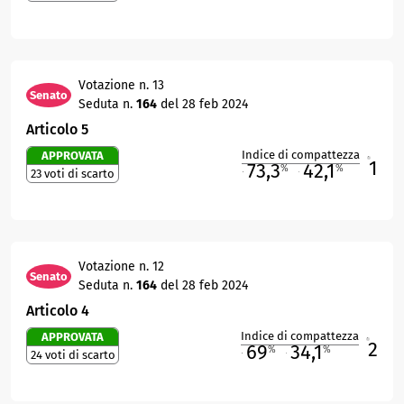
Votazione n. 13
Senato
Seduta n.
164
del 28 feb 2024
Articolo 5
Indice di compattezza
APPROVATA
1
R
73,3
42,1
%
%
23 voti di scarto
M
O
Votazione n. 12
Senato
Seduta n.
164
del 28 feb 2024
Articolo 4
Indice di compattezza
APPROVATA
2
R
69
34,1
%
%
24 voti di scarto
M
O