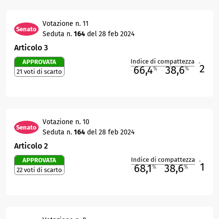
Votazione n. 11
Senato
Seduta n.
164
del 28 feb 2024
Articolo 3
Indice di compattezza
APPROVATA
2
R
66,4
38,6
%
%
21 voti di scarto
M
O
Votazione n. 10
Senato
Seduta n.
164
del 28 feb 2024
Articolo 2
Indice di compattezza
APPROVATA
1
R
68,1
38,6
%
%
22 voti di scarto
M
O