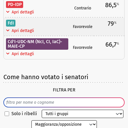
86,5
PD-IDP
%
Contrario
Apri dettagli
79
FdI
%
Favorevole
Apri dettagli
Cd'I-UDC-NM (NcI, CI, IaC)-
66,7
%
MAIE-CP
Favorevole
Apri dettagli
Come hanno votato i senatori
FILTRA PER
Solo i ribelli