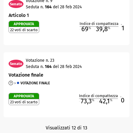
Votazione n. 9
Senato
Seduta n.
164
del 28 feb 2024
Articolo 1
Indice di compattezza
APPROVATA
1
R
69
39,8
%
%
22 voti di scarto
M
O
Votazione n. 23
Senato
Seduta n.
164
del 28 feb 2024
Votazione finale
VOTAZIONE FINALE
Indice di compattezza
APPROVATA
0
R
73,3
42,1
%
%
23 voti di scarto
M
O
Visualizzati 12 di 13