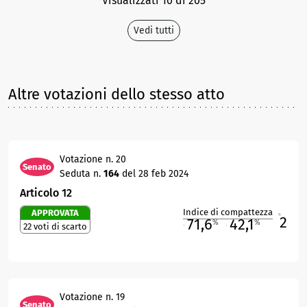
Visualizzati 10 di 205
Vedi tutti
Altre votazioni dello stesso atto
Votazione n. 20
Senato
Seduta n.
164
del 28 feb 2024
Articolo 12
Indice di compattezza
APPROVATA
2
R
71,6
42,1
%
%
22 voti di scarto
M
O
Votazione n. 19
Senato