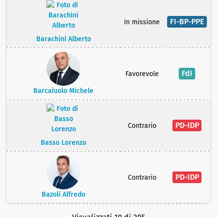
FI-BP-PPE
In missione
Barachini Alberto
FdI
Favorevole
Barcaiuolo Michele
PD-IDP
Contrario
Basso Lorenzo
PD-IDP
Contrario
Bazoli Alfredo