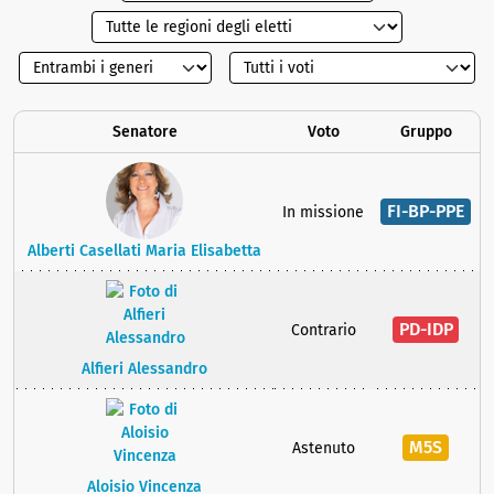
Senatore
Voto
Gruppo
FI-BP-PPE
In missione
Alberti Casellati Maria Elisabetta
PD-IDP
Contrario
Alfieri Alessandro
M5S
Astenuto
Aloisio Vincenza