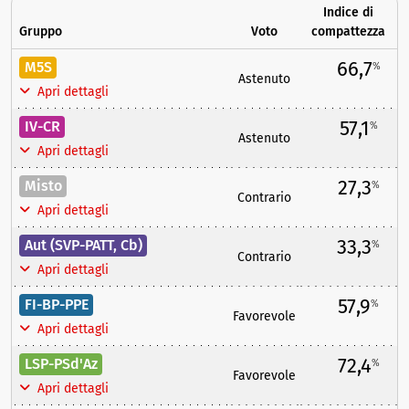
Indice di
Gruppo
Voto
compattezza
66,7
M5S
%
Astenuto
Apri dettagli
57,1
IV-CR
%
Astenuto
Apri dettagli
27,3
Misto
%
Contrario
Apri dettagli
33,3
Aut (SVP-PATT, Cb)
%
Contrario
Apri dettagli
57,9
FI-BP-PPE
%
Favorevole
Apri dettagli
72,4
LSP-PSd'Az
%
Favorevole
Apri dettagli