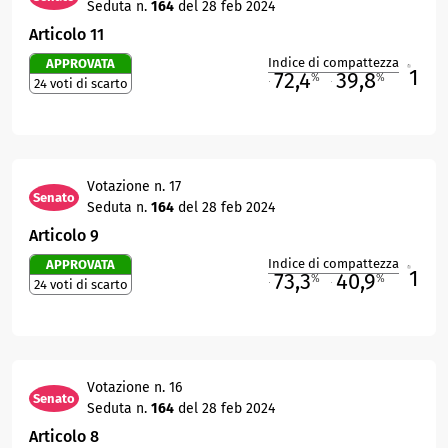
Seduta n.
164
del 28 feb 2024
Articolo 11
Indice di compattezza
APPROVATA
1
R
72,4
39,8
%
%
24 voti di scarto
M
O
Votazione n. 17
Senato
Seduta n.
164
del 28 feb 2024
Articolo 9
Indice di compattezza
APPROVATA
1
R
73,3
40,9
%
%
24 voti di scarto
M
O
Votazione n. 16
Senato
Seduta n.
164
del 28 feb 2024
Articolo 8