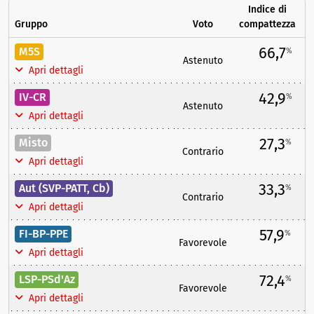
Indice di
Gruppo
Voto
compattezza
66,7
M5S
%
Astenuto
Apri dettagli
42,9
IV-CR
%
Astenuto
Apri dettagli
27,3
Misto
%
Contrario
Apri dettagli
33,3
Aut (SVP-PATT, Cb)
%
Contrario
Apri dettagli
57,9
FI-BP-PPE
%
Favorevole
Apri dettagli
72,4
LSP-PSd'Az
%
Favorevole
Apri dettagli