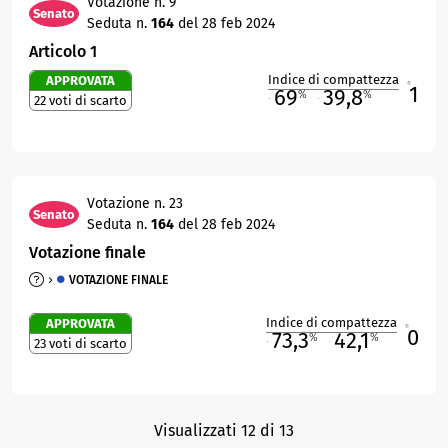
Votazione n. 9
Senato
Seduta n.
164
del 28 feb 2024
Articolo 1
Indice di compattezza
APPROVATA
1
R
69
39,8
%
%
22 voti di scarto
M
O
Votazione n. 23
Senato
Seduta n.
164
del 28 feb 2024
Votazione finale
VOTAZIONE FINALE
Indice di compattezza
APPROVATA
0
R
73,3
42,1
%
%
23 voti di scarto
M
O
Visualizzati 12 di 13