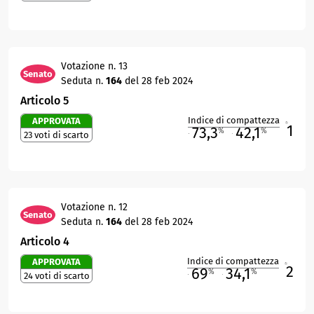
Votazione n. 13
Senato
Seduta n.
164
del 28 feb 2024
Articolo 5
Indice di compattezza
APPROVATA
1
R
73,3
42,1
%
%
23 voti di scarto
M
O
Votazione n. 12
Senato
Seduta n.
164
del 28 feb 2024
Articolo 4
Indice di compattezza
APPROVATA
2
R
69
34,1
%
%
24 voti di scarto
M
O