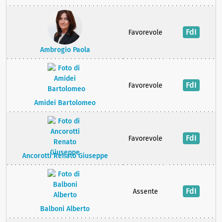
FdI
Favorevole
Ambrogio Paola
FdI
Favorevole
Amidei Bartolomeo
FdI
Favorevole
Ancorotti Renato Giuseppe
FdI
Assente
Balboni Alberto