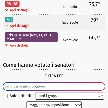
75,7
PD-IDP
%
Contrario
Apri dettagli
79
FdI
%
Favorevole
Apri dettagli
Cd'I-UDC-NM (NcI, CI, IaC)-
66,7
%
MAIE-CP
Favorevole
Apri dettagli
Come hanno votato i senatori
FILTRA PER
Solo i ribelli