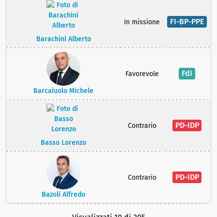
FI-BP-PPE
In missione
Barachini Alberto
FdI
Favorevole
Barcaiuolo Michele
PD-IDP
Contrario
Basso Lorenzo
PD-IDP
Contrario
Bazoli Alfredo