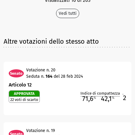
Visualizzati 10 di 205
Vedi tutti
Altre votazioni dello stesso atto
Votazione n. 20
Senato
Seduta n.
164
del 28 feb 2024
Articolo 12
Indice di compattezza
APPROVATA
2
R
71,6
42,1
%
%
22 voti di scarto
M
O
Votazione n. 19
Senato