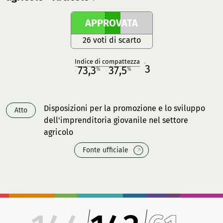
APPROVATA
26 voti di scarto
Indice di compattezza
3
R
73,3
37,5
%
%
M
O
Disposizioni per la promozione e lo sviluppo
Atto
dell'imprenditoria giovanile nel settore
agricolo
Fonte ufficiale