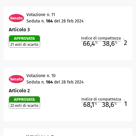
Votazione n. 11
Senato
Seduta n.
164
del 28 feb 2024
Articolo 3
Indice di compattezza
APPROVATA
2
R
66,4
38,6
%
%
21 voti di scarto
M
O
Votazione n. 10
Senato
Seduta n.
164
del 28 feb 2024
Articolo 2
Indice di compattezza
APPROVATA
1
R
68,1
38,6
%
%
22 voti di scarto
M
O