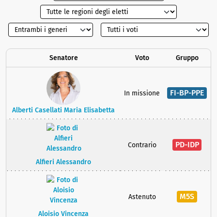
Senatore
Voto
Gruppo
FI-BP-PPE
In missione
Alberti Casellati Maria Elisabetta
PD-IDP
Contrario
Alfieri Alessandro
M5S
Astenuto
Aloisio Vincenza