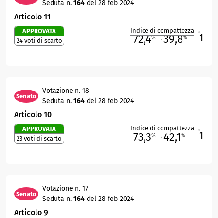
Seduta n.
164
del 28 feb 2024
Articolo 11
Indice di compattezza
APPROVATA
1
R
72,4
39,8
%
%
24 voti di scarto
M
O
Votazione n. 18
Senato
Seduta n.
164
del 28 feb 2024
Articolo 10
Indice di compattezza
APPROVATA
1
R
73,3
42,1
%
%
23 voti di scarto
M
O
Votazione n. 17
Senato
Seduta n.
164
del 28 feb 2024
Articolo 9