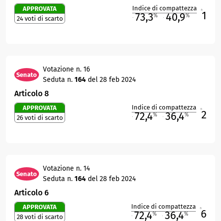
Indice di compattezza
APPROVATA
1
R
73,3
40,9
%
%
24 voti di scarto
M
O
Votazione n. 16
Senato
Seduta n.
164
del 28 feb 2024
Articolo 8
Indice di compattezza
APPROVATA
2
R
72,4
36,4
%
%
26 voti di scarto
M
O
Votazione n. 14
Senato
Seduta n.
164
del 28 feb 2024
Articolo 6
Indice di compattezza
APPROVATA
6
R
72,4
36,4
%
%
28 voti di scarto
M
O