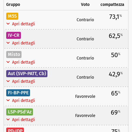
Gruppo
Voto
compattezza
73,1
M5S
%
Contrario
Apri dettagli
62,5
IV-CR
%
Contrario
Apri dettagli
50
Misto
%
Contrario
Apri dettagli
42,9
Aut (SVP-PATT, Cb)
%
Contrario
Apri dettagli
65
FI-BP-PPE
%
Favorevole
Apri dettagli
69
LSP-PSd'Az
%
Favorevole
Apri dettagli
75
PD-IDP
%