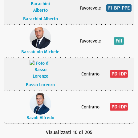
FI-BP-PPE
Favorevole
Barachini Alberto
FdI
Favorevole
Barcaiuolo Michele
PD-IDP
Contrario
Basso Lorenzo
PD-IDP
Contrario
Bazoli Alfredo
Visualizzati 10 di 205