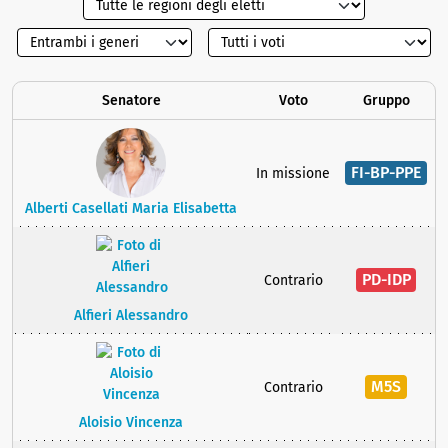
Senatore
Voto
Gruppo
FI-BP-PPE
In missione
Alberti Casellati Maria Elisabetta
PD-IDP
Contrario
Alfieri Alessandro
M5S
Contrario
Aloisio Vincenza