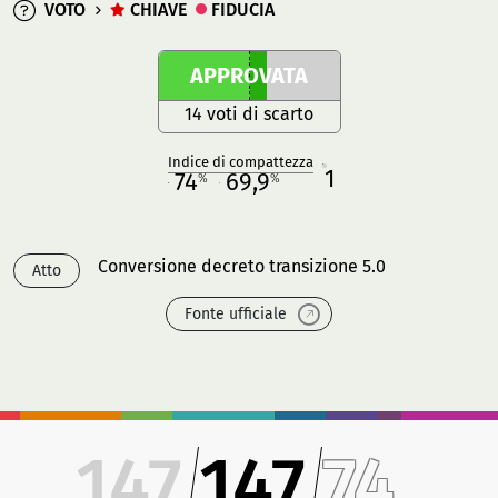
VOTO
CHIAVE
FIDUCIA
APPROVATA
14 voti di scarto
Indice di compattezza
1
R
74
69,9
%
%
M
O
Conversione decreto transizione 5.0
Atto
Fonte ufficiale
147
147
74