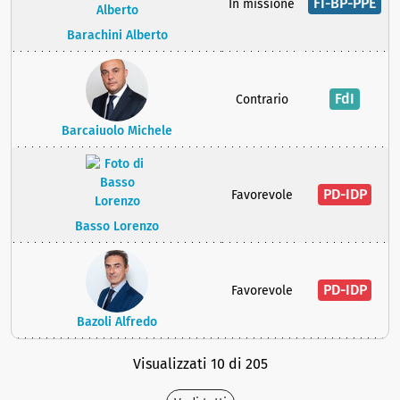
FI-BP-PPE
In missione
Barachini Alberto
FdI
Contrario
Barcaiuolo Michele
PD-IDP
Favorevole
Basso Lorenzo
PD-IDP
Favorevole
Bazoli Alfredo
Visualizzati 10 di 205