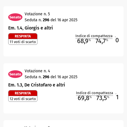
Votazione n. 5
Senato
Seduta n.
296
del 16 apr 2025
Em. 1.4, Giorgis e altri
Indice di compattezza
RESPINTA
0
R
68,9
74,7
%
%
11 voti di scarto
M
O
Votazione n. 4
Senato
Seduta n.
296
del 16 apr 2025
Em. 1.3, De Cristofaro e altri
Indice di compattezza
RESPINTA
1
R
69,8
73,5
%
%
12 voti di scarto
M
O