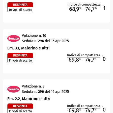
Indice di compattezza
RESPINTA
1
R
68,9
74,7
%
%
10 voti di scarto
M
O
Votazione n. 10
Senato
Seduta n.
296
del 16 apr 2025
Em. 3.1, Maiorino e altri
Indice di compattezza
RESPINTA
0
R
69,8
74,7
%
%
11 voti di scarto
M
O
Votazione n. 8
Senato
Seduta n.
296
del 16 apr 2025
Em. 2.2, Maiorino e altri
Indice di compattezza
RESPINTA
0
R
69,8
74,7
%
%
11 voti di scarto
M
O