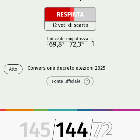
RESPINTA
12 voti di scarto
Indice di compattezza
1
R
69,8
72,3
%
%
M
O
Conversione decreto elezioni 2025
Atto
Fonte ufficiale
145
144
72