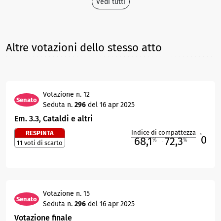
Vedi tutti
Altre votazioni dello stesso atto
Votazione n. 12
Senato
Seduta n.
296
del 16 apr 2025
Em. 3.3, Cataldi e altri
Indice di compattezza
RESPINTA
0
R
68,1
72,3
%
%
11 voti di scarto
M
O
Votazione n. 15
Senato
Seduta n.
296
del 16 apr 2025
Votazione finale