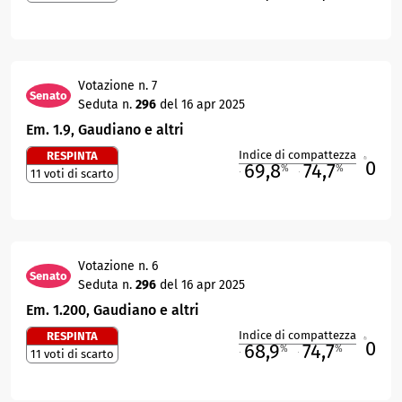
Votazione n. 7
Senato
Seduta n.
296
del 16 apr 2025
Em. 1.9, Gaudiano e altri
Indice di compattezza
RESPINTA
0
R
69,8
74,7
%
%
11 voti di scarto
M
O
Votazione n. 6
Senato
Seduta n.
296
del 16 apr 2025
Em. 1.200, Gaudiano e altri
Indice di compattezza
RESPINTA
0
R
68,9
74,7
%
%
11 voti di scarto
M
O