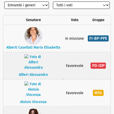
Senatore
Voto
Gruppo
FI-BP-PPE
In missione
Alberti Casellati Maria Elisabetta
PD-IDP
Favorevole
Alfieri Alessandro
M5S
Favorevole
Aloisio Vincenza