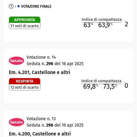
VOTAZIONE FINALE
Indice di compattezza
APPROVATA
2
R
63
63,9
%
%
11 voti di scarto
M
O
Votazione n. 14
Senato
Seduta n.
296
del 16 apr 2025
Em. 4.201, Castellone e altri
Indice di compattezza
RESPINTA
0
R
69,8
73,5
%
%
12 voti di scarto
M
O
Votazione n. 13
Senato
Seduta n.
296
del 16 apr 2025
Em. 4.200, Castellone e altri