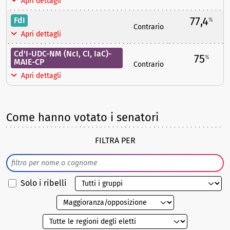
Apri dettagli
77,4
FdI
%
Contrario
Apri dettagli
Cd'I-UDC-NM (NcI, CI, IaC)-
75
%
MAIE-CP
Contrario
Apri dettagli
Come hanno votato i senatori
FILTRA PER
Solo i ribelli