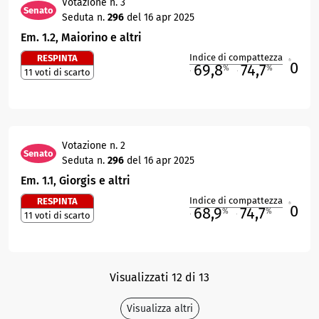
Votazione n. 3
Senato
Seduta n.
296
del 16 apr 2025
Em. 1.2, Maiorino e altri
Indice di compattezza
RESPINTA
0
R
69,8
74,7
%
%
11 voti di scarto
M
O
Votazione n. 2
Senato
Seduta n.
296
del 16 apr 2025
Em. 1.1, Giorgis e altri
Indice di compattezza
RESPINTA
0
R
68,9
74,7
%
%
11 voti di scarto
M
O
Visualizzati 12 di 13
Visualizza altri