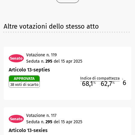
Altre votazioni dello stesso atto
Votazione n. 119
Senato
Seduta n.
295
del 15 apr 2025
Articolo 13-septies
Indice di compattezza
APPROVATA
6
R
68,1
62,7
%
%
38 voti di scarto
M
O
Votazione n. 117
Senato
Seduta n.
295
del 15 apr 2025
Articolo 13-sexies