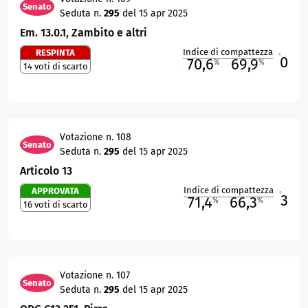
Senato
Seduta n.
295
del 15 apr 2025
Em. 13.0.1, Zambito e altri
Indice di compattezza
RESPINTA
0
R
70,6
69,9
%
%
14 voti di scarto
M
O
Votazione n. 108
Senato
Seduta n.
295
del 15 apr 2025
Articolo 13
Indice di compattezza
APPROVATA
3
R
71,4
66,3
%
%
16 voti di scarto
M
O
Votazione n. 107
Senato
Seduta n.
295
del 15 apr 2025