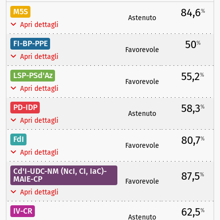
84,6
M5S
%
Astenuto
Apri dettagli
50
FI-BP-PPE
%
Favorevole
Apri dettagli
55,2
LSP-PSd'Az
%
Favorevole
Apri dettagli
58,3
PD-IDP
%
Astenuto
Apri dettagli
80,7
FdI
%
Favorevole
Apri dettagli
Cd'I-UDC-NM (NcI, CI, IaC)-
87,5
%
MAIE-CP
Favorevole
Apri dettagli
62,5
IV-CR
%
Astenuto