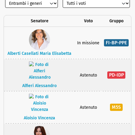
Senatore
Voto
Gruppo
FI-BP-PPE
In missione
Alberti Casellati Maria Elisabetta
PD-IDP
Astenuto
Alfieri Alessandro
M5S
Astenuto
Aloisio Vincenza