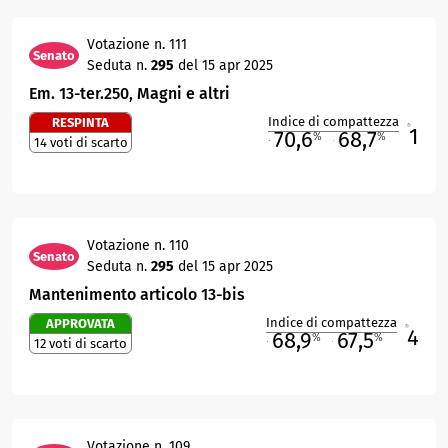
Votazione n. 111
Senato
Seduta n.
295
del 15 apr 2025
Em. 13-ter.250, Magni e altri
Indice di compattezza
RESPINTA
1
R
70,6
68,7
%
%
14 voti di scarto
M
O
Votazione n. 110
Senato
Seduta n.
295
del 15 apr 2025
Mantenimento articolo 13-bis
Indice di compattezza
APPROVATA
4
R
68,9
67,5
%
%
12 voti di scarto
M
O
Votazione n. 109