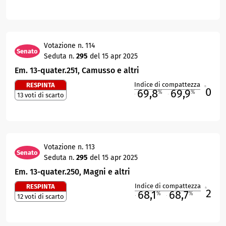
Votazione n. 114
Senato
Seduta n.
295
del 15 apr 2025
Em. 13-quater.251, Camusso e altri
Indice di compattezza
RESPINTA
0
R
69,8
69,9
%
%
13 voti di scarto
M
O
Votazione n. 113
Senato
Seduta n.
295
del 15 apr 2025
Em. 13-quater.250, Magni e altri
Indice di compattezza
RESPINTA
2
R
68,1
68,7
%
%
12 voti di scarto
M
O