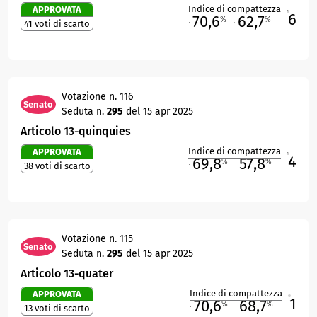
Indice di compattezza
APPROVATA
6
R
70,6
62,7
%
%
41 voti di scarto
M
O
Votazione n. 116
Senato
Seduta n.
295
del 15 apr 2025
Articolo 13-quinquies
Indice di compattezza
APPROVATA
4
R
69,8
57,8
%
%
38 voti di scarto
M
O
Votazione n. 115
Senato
Seduta n.
295
del 15 apr 2025
Articolo 13-quater
Indice di compattezza
APPROVATA
1
R
70,6
68,7
%
%
13 voti di scarto
M
O