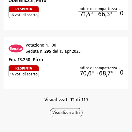
ODG G13.251, Pirro
Indice di compattezza
RESPINTA
0
R
71,4
66,3
%
%
16 voti di scarto
M
O
Votazione n. 106
Senato
Seduta n.
295
del 15 apr 2025
Em. 13.250, Pirro
Indice di compattezza
RESPINTA
0
R
70,6
68,7
%
%
14 voti di scarto
M
O
Visualizzati 12 di 119
Visualizza altri