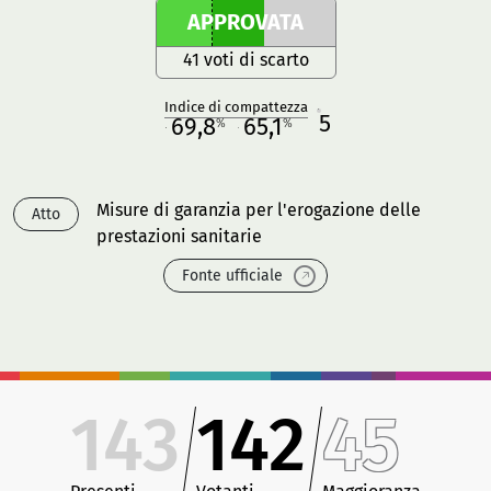
APPROVATA
41 voti di scarto
Indice di compattezza
5
R
69,8
65,1
%
%
M
O
Misure di garanzia per l'erogazione delle
Atto
prestazioni sanitarie
Fonte ufficiale
143
142
45