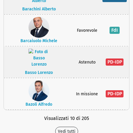
Barachini Alberto
FdI
Favorevole
Barcaiuolo Michele
PD-IDP
Astenuto
Basso Lorenzo
PD-IDP
In missione
Bazoli Alfredo
Visualizzati 10 di 205
Vedi tutti