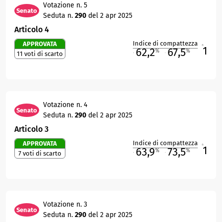
Votazione n. 5
Senato
Seduta n.
290
del 2 apr 2025
Articolo 4
Indice di compattezza
APPROVATA
1
R
62,2
67,5
%
%
11 voti di scarto
M
O
Votazione n. 4
Senato
Seduta n.
290
del 2 apr 2025
Articolo 3
Indice di compattezza
APPROVATA
1
R
63,9
73,5
%
%
7 voti di scarto
M
O
Votazione n. 3
Senato
Seduta n.
290
del 2 apr 2025