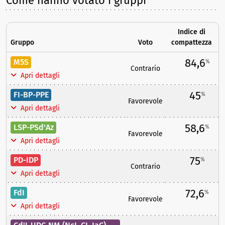
Come hanno votato i gruppi
Indice di
Gruppo
Voto
compattezza
84,6
M5S
%
Contrario
Apri dettagli
45
FI-BP-PPE
%
Favorevole
Apri dettagli
58,6
LSP-PSd'Az
%
Favorevole
Apri dettagli
75
PD-IDP
%
Contrario
Apri dettagli
72,6
FdI
%
Favorevole
Apri dettagli