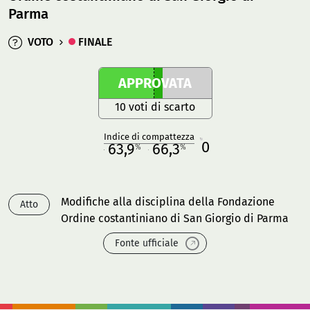
Parma
VOTO
FINALE
APPROVATA
10 voti di scarto
Indice di compattezza
0
R
63,9
66,3
%
%
M
O
Modifiche alla disciplina della Fondazione
Atto
Ordine costantiniano di San Giorgio di Parma
Fonte ufficiale