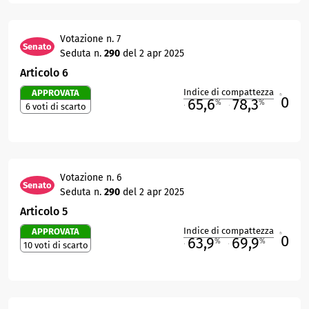
Votazione n. 7
Senato
Seduta n.
290
del 2 apr 2025
Articolo 6
Indice di compattezza
APPROVATA
0
R
65,6
78,3
%
%
6 voti di scarto
M
O
Votazione n. 6
Senato
Seduta n.
290
del 2 apr 2025
Articolo 5
Indice di compattezza
APPROVATA
0
R
63,9
69,9
%
%
10 voti di scarto
M
O