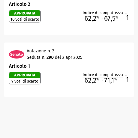
Articolo 2
Indice di compattezza
APPROVATA
1
R
62,2
67,5
%
%
10 voti di scarto
M
O
Votazione n. 2
Senato
Seduta n.
290
del 2 apr 2025
Articolo 1
Indice di compattezza
APPROVATA
1
R
62,2
71,1
%
%
9 voti di scarto
M
O