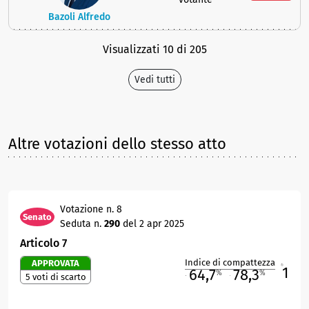
Bazoli Alfredo
Visualizzati 10 di 205
Vedi tutti
Altre votazioni dello stesso atto
Votazione n. 8
Senato
Seduta n.
290
del 2 apr 2025
Articolo 7
Indice di compattezza
APPROVATA
1
R
64,7
78,3
%
%
5 voti di scarto
M
O