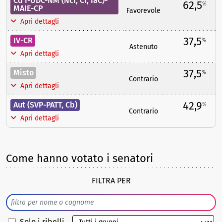
Cd'I-UDC-NM (NcI, CI, IaC)-
62,5
%
MAIE-CP
Favorevole
Apri dettagli
37,5
IV-CR
%
Astenuto
Apri dettagli
37,5
Misto
%
Contrario
Apri dettagli
42,9
Aut (SVP-PATT, Cb)
%
Contrario
Apri dettagli
Come hanno votato i senatori
FILTRA PER
Solo i ribelli