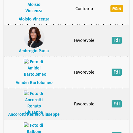
M5S
Contrario
Aloisio Vincenza
FdI
Favorevole
Ambrogio Paola
FdI
Favorevole
Amidei Bartolomeo
FdI
Favorevole
Ancorotti Renato Giuseppe