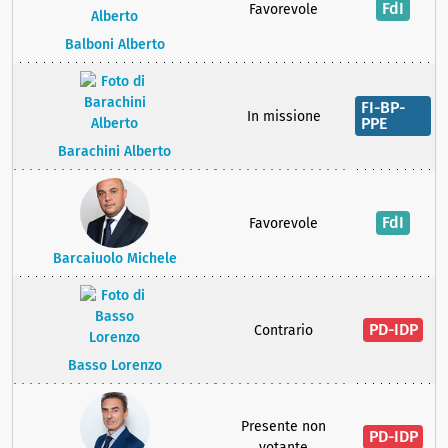
FdI
Favorevole
Balboni Alberto
FI-BP-
In missione
PPE
Barachini Alberto
FdI
Favorevole
Barcaiuolo Michele
PD-IDP
Contrario
Basso Lorenzo
Presente non
PD-IDP
votante