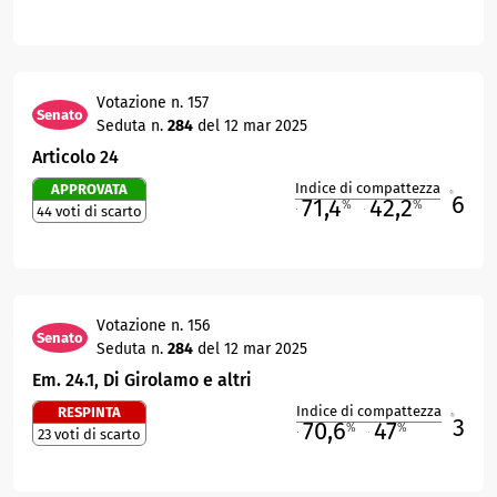
Votazione n. 157
Senato
Seduta n.
284
del 12 mar 2025
Articolo 24
Indice di compattezza
APPROVATA
6
R
71,4
42,2
%
%
44 voti di scarto
M
O
Votazione n. 156
Senato
Seduta n.
284
del 12 mar 2025
Em. 24.1, Di Girolamo e altri
Indice di compattezza
RESPINTA
3
R
70,6
47
%
%
23 voti di scarto
M
O