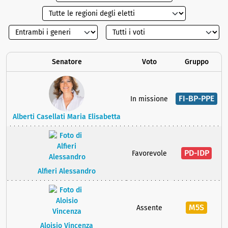
Senatore
Voto
Gruppo
FI-BP-PPE
In missione
Alberti Casellati Maria Elisabetta
PD-IDP
Favorevole
Alfieri Alessandro
M5S
Assente
Aloisio Vincenza