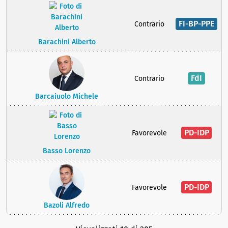
FI-BP-PPE
Contrario
Barachini Alberto
FdI
Contrario
Barcaiuolo Michele
PD-IDP
Favorevole
Basso Lorenzo
PD-IDP
Favorevole
Bazoli Alfredo