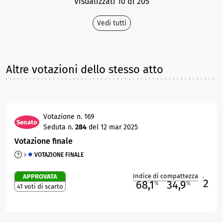
Visualizzati 10 di 205
Vedi tutti
Altre votazioni dello stesso atto
Votazione n. 169
Senato
Seduta n.
284
del 12 mar 2025
Votazione finale
VOTAZIONE FINALE
Indice di compattezza
APPROVATA
2
R
68,1
34,9
%
%
41 voti di scarto
M
O