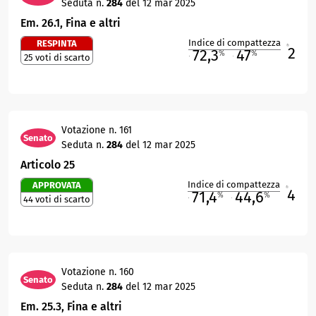
Seduta n.
284
del 12 mar 2025
Em. 26.1, Fina e altri
Indice di compattezza
RESPINTA
2
R
72,3
47
%
%
25 voti di scarto
M
O
Votazione n. 161
Senato
Seduta n.
284
del 12 mar 2025
Articolo 25
Indice di compattezza
APPROVATA
4
R
71,4
44,6
%
%
44 voti di scarto
M
O
Votazione n. 160
Senato
Seduta n.
284
del 12 mar 2025
Em. 25.3, Fina e altri