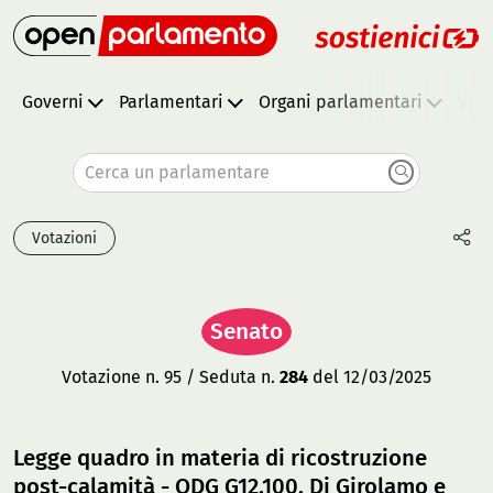
Governi
Parlamentari
Organi parlamentari
Vota
Cerca un parlamentare
Votazioni
Senato
Votazione n. 95 / Seduta n.
284
del 12/03/2025
Legge quadro in materia di ricostruzione
post-calamità - ODG G12.100, Di Girolamo e