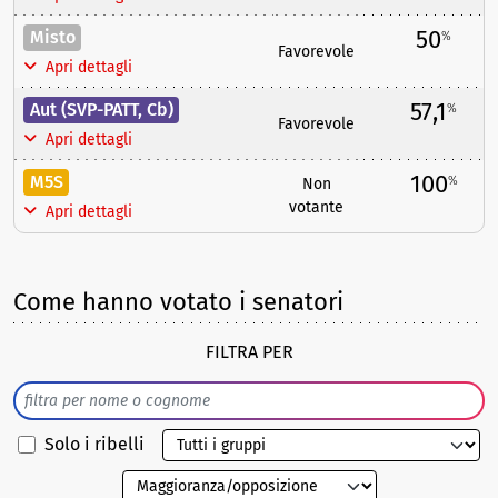
50
Misto
%
Favorevole
Apri dettagli
57,1
Aut (SVP-PATT, Cb)
%
Favorevole
Apri dettagli
100
M5S
%
Non
votante
Apri dettagli
Come hanno votato i senatori
FILTRA PER
Solo i ribelli