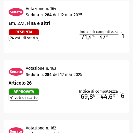
Votazione n. 164
Senato
Seduta n.
284
del 12 mar 2025
Em. 27.1, Fina e altri
Indice di compattezza
RESPINTA
1
R
71,4
47
%
%
24 voti di scarto
M
O
Votazione n. 163
Senato
Seduta n.
284
del 12 mar 2025
Articolo 26
Indice di compattezza
APPROVATA
6
R
69,8
44,6
%
%
41 voti di scarto
M
O
Votazione n. 162
Senato