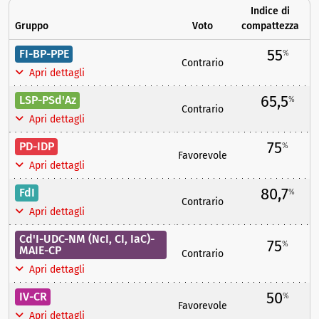
Indice di
Gruppo
Voto
compattezza
55
FI-BP-PPE
%
Contrario
Apri dettagli
65,5
LSP-PSd'Az
%
Contrario
Apri dettagli
75
PD-IDP
%
Favorevole
Apri dettagli
80,7
FdI
%
Contrario
Apri dettagli
Cd'I-UDC-NM (NcI, CI, IaC)-
75
%
MAIE-CP
Contrario
Apri dettagli
50
IV-CR
%
Favorevole
Apri dettagli