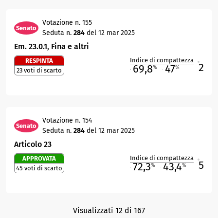
Votazione n. 155
Senato
Seduta n.
284
del 12 mar 2025
Em. 23.0.1, Fina e altri
Indice di compattezza
RESPINTA
2
R
69,8
47
%
%
23 voti di scarto
M
O
Votazione n. 154
Senato
Seduta n.
284
del 12 mar 2025
Articolo 23
Indice di compattezza
APPROVATA
5
R
72,3
43,4
%
%
45 voti di scarto
M
O
Visualizzati 12 di 167