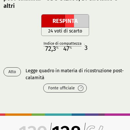
altri
RESPINTA
24 voti di scarto
Indice di compattezza
3
R
72,3
47
%
%
M
O
Legge quadro in materia di ricostruzione post-
Atto
calamità
Fonte ufficiale