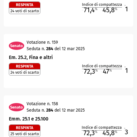
Indice di compattezza
RESPINTA
1
R
71,4
45,8
%
%
24 voti di scarto
M
O
Votazione n. 159
Senato
Seduta n.
284
del 12 mar 2025
Em. 25.2, Fina e altri
Indice di compattezza
RESPINTA
1
R
72,3
47
%
%
24 voti di scarto
M
O
Votazione n. 158
Senato
Seduta n.
284
del 12 mar 2025
Emm. 25.1 e 25.100
Indice di compattezza
RESPINTA
3
R
72,3
45,8
%
%
25 voti di scarto
M
O