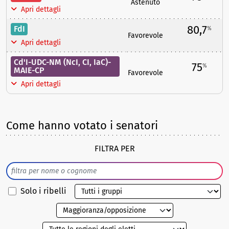
Astenuto
Apri dettagli
80,7
FdI
%
Favorevole
Apri dettagli
Cd'I-UDC-NM (NcI, CI, IaC)-
75
%
MAIE-CP
Favorevole
Apri dettagli
Come hanno votato i senatori
FILTRA PER
Solo i ribelli