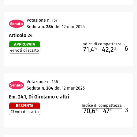
Votazione n. 157
Senato
Seduta n.
284
del 12 mar 2025
Articolo 24
Indice di compattezza
APPROVATA
6
R
71,4
42,2
%
%
44 voti di scarto
M
O
Votazione n. 156
Senato
Seduta n.
284
del 12 mar 2025
Em. 24.1, Di Girolamo e altri
Indice di compattezza
RESPINTA
3
R
70,6
47
%
%
23 voti di scarto
M
O