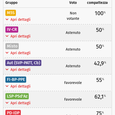
Gruppo
Voto
compattezza
100
M5S
%
Non
votante
Apri dettagli
50
IV-CR
%
Astenuto
Apri dettagli
50
Misto
%
Astenuto
Apri dettagli
42,9
Aut (SVP-PATT, Cb)
%
Astenuto
Apri dettagli
55
FI-BP-PPE
%
Favorevole
Apri dettagli
62,1
LSP-PSd'Az
%
Favorevole
Apri dettagli
75
PD-IDP
%