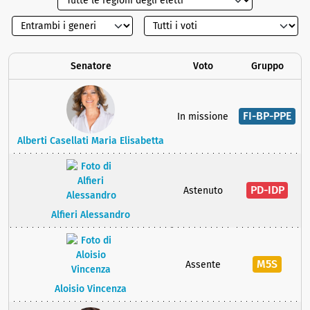
Senatore
Voto
Gruppo
FI-BP-PPE
In missione
Alberti Casellati Maria Elisabetta
PD-IDP
Astenuto
Alfieri Alessandro
M5S
Assente
Aloisio Vincenza