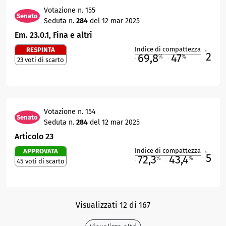
Votazione n. 155
Senato
Seduta n.
284
del 12 mar 2025
Em. 23.0.1, Fina e altri
Indice di compattezza
RESPINTA
2
R
69,8
47
%
%
23 voti di scarto
M
O
Votazione n. 154
Senato
Seduta n.
284
del 12 mar 2025
Articolo 23
Indice di compattezza
APPROVATA
5
R
72,3
43,4
%
%
45 voti di scarto
M
O
Visualizzati 12 di 167