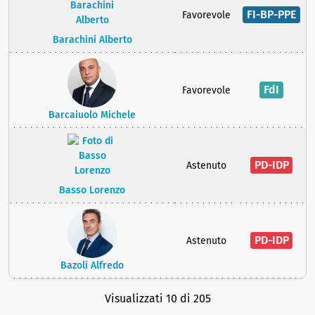
FI-BP-PPE
Favorevole
Barachini Alberto
FdI
Favorevole
Barcaiuolo Michele
PD-IDP
Astenuto
Basso Lorenzo
PD-IDP
Astenuto
Bazoli Alfredo
Visualizzati 10 di 205