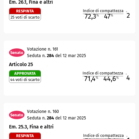
Em. 26.1, Fina e altri
Indice di compattezza
RESPINTA
2
R
72,3
47
%
%
25 voti di scarto
M
O
Votazione n. 161
Senato
Seduta n.
284
del 12 mar 2025
Articolo 25
Indice di compattezza
APPROVATA
4
R
71,4
44,6
%
%
44 voti di scarto
M
O
Votazione n. 160
Senato
Seduta n.
284
del 12 mar 2025
Em. 25.3, Fina e altri
Indice di compattezza
RESPINTA
R