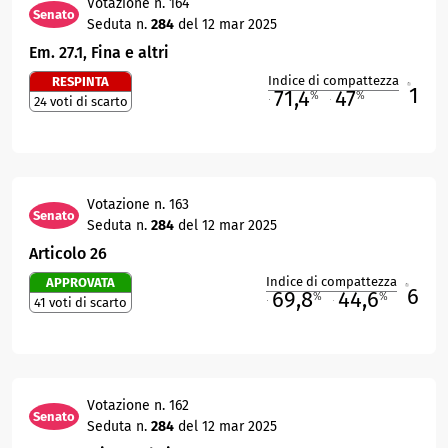
Votazione n. 164
Senato
Seduta n.
284
del 12 mar 2025
Em. 27.1, Fina e altri
Indice di compattezza
RESPINTA
1
R
71,4
47
%
%
24 voti di scarto
M
O
Votazione n. 163
Senato
Seduta n.
284
del 12 mar 2025
Articolo 26
Indice di compattezza
APPROVATA
6
R
69,8
44,6
%
%
41 voti di scarto
M
O
Votazione n. 162
Senato
Seduta n.
284
del 12 mar 2025