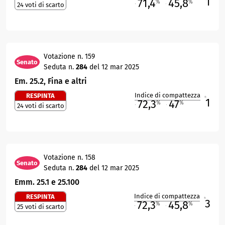
1
71,4
45,8
%
%
24 voti di scarto
M
O
Votazione n. 159
Senato
Seduta n.
284
del 12 mar 2025
Em. 25.2, Fina e altri
Indice di compattezza
RESPINTA
1
R
72,3
47
%
%
24 voti di scarto
M
O
Votazione n. 158
Senato
Seduta n.
284
del 12 mar 2025
Emm. 25.1 e 25.100
Indice di compattezza
RESPINTA
3
R
72,3
45,8
%
%
25 voti di scarto
M
O