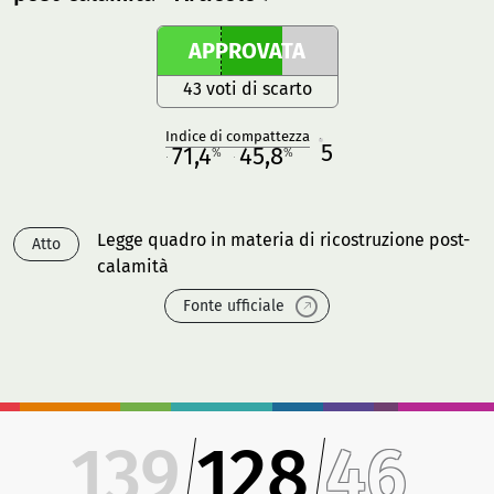
APPROVATA
43 voti di scarto
Indice di compattezza
5
R
71,4
45,8
%
%
M
O
Legge quadro in materia di ricostruzione post-
Atto
calamità
Fonte ufficiale
139
128
46