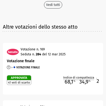
Vedi tutti
Altre votazioni dello stesso atto
Votazione n. 169
Senato
Seduta n.
284
del 12 mar 2025
Votazione finale
VOTAZIONE FINALE
Indice di compattezza
APPROVATA
2
R
68,1
34,9
%
%
41 voti di scarto
M
O