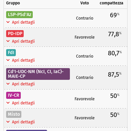
Gruppo
Voto
compattezza
69
LSP-PSd'Az
%
Contrario
Apri dettagli
77,8
PD-IDP
%
Favorevole
Apri dettagli
80,7
FdI
%
Contrario
Apri dettagli
Cd'I-UDC-NM (NcI, CI, IaC)-
87,5
%
MAIE-CP
Contrario
Apri dettagli
50
IV-CR
%
Favorevole
Apri dettagli
50
Misto
%
Favorevole
Apri dettagli