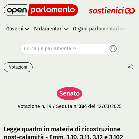
Governi
Parlamentari
Organi parlamentari
Vota
Cerca un parlamentare
Votazioni
Senato
Votazione n. 19 / Seduta n.
284
del 12/03/2025
Legge quadro in materia di ricostruzione
post-calamità - Emm. 3.10, 3.11, 3.12 e 3.102