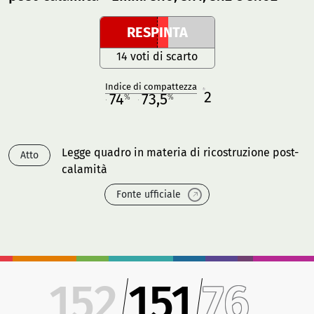
RESPINTA
14 voti di scarto
Indice di compattezza
2
R
74
73,5
%
%
M
O
Legge quadro in materia di ricostruzione post-
Atto
calamità
Fonte ufficiale
152
151
76