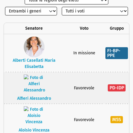
Senatore
Voto
Gruppo
FI-BP-
In missione
PPE
Alberti Casellati Maria
Elisabetta
PD-IDP
Favorevole
Alfieri Alessandro
M5S
Favorevole
Aloisio Vincenza