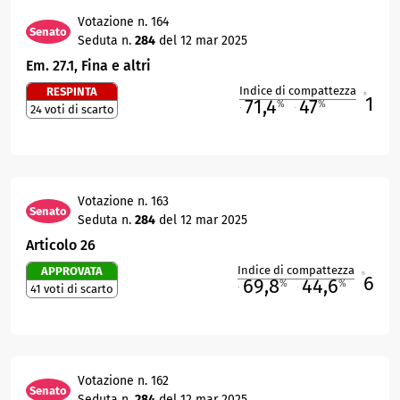
Votazione n. 164
Senato
Seduta n.
284
del 12 mar 2025
Em. 27.1, Fina e altri
Indice di compattezza
RESPINTA
1
R
71,4
47
%
%
24 voti di scarto
M
O
Votazione n. 163
Senato
Seduta n.
284
del 12 mar 2025
Articolo 26
Indice di compattezza
APPROVATA
6
R
69,8
44,6
%
%
41 voti di scarto
M
O
Votazione n. 162
Senato
Seduta n.
284
del 12 mar 2025