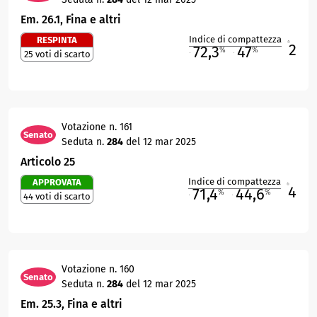
Em. 26.1, Fina e altri
Indice di compattezza
RESPINTA
2
R
72,3
47
%
%
25 voti di scarto
M
O
Votazione n. 161
Senato
Seduta n.
284
del 12 mar 2025
Articolo 25
Indice di compattezza
APPROVATA
4
R
71,4
44,6
%
%
44 voti di scarto
M
O
Votazione n. 160
Senato
Seduta n.
284
del 12 mar 2025
Em. 25.3, Fina e altri