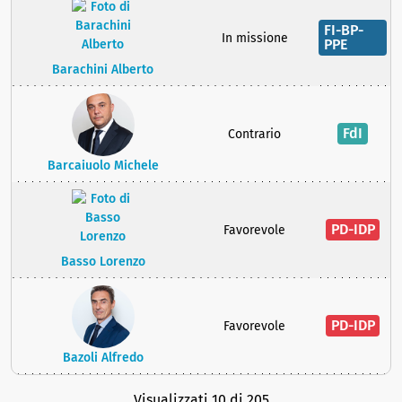
FI-BP-
In missione
PPE
Barachini Alberto
FdI
Contrario
Barcaiuolo Michele
PD-IDP
Favorevole
Basso Lorenzo
PD-IDP
Favorevole
Bazoli Alfredo
Visualizzati 10 di 205