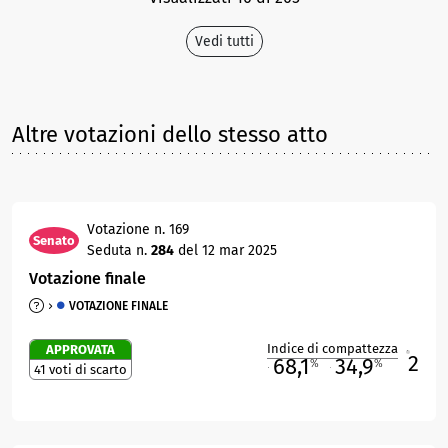
Vedi tutti
Altre votazioni dello stesso atto
Votazione n. 169
Senato
Seduta n.
284
del 12 mar 2025
Votazione finale
VOTAZIONE FINALE
Indice di compattezza
APPROVATA
2
R
68,1
34,9
%
%
41 voti di scarto
M
O