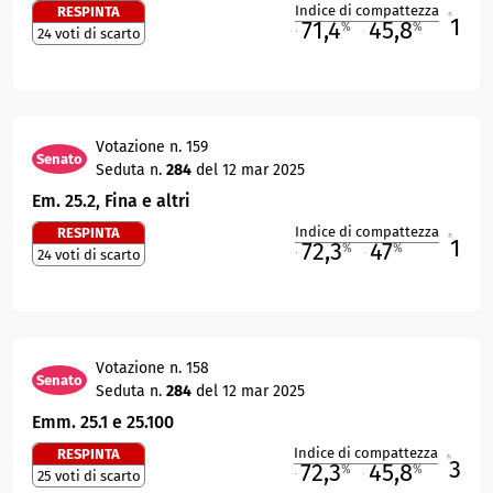
Indice di compattezza
RESPINTA
1
R
71,4
45,8
%
%
24 voti di scarto
M
O
Votazione n. 159
Senato
Seduta n.
284
del 12 mar 2025
Em. 25.2, Fina e altri
Indice di compattezza
RESPINTA
1
R
72,3
47
%
%
24 voti di scarto
M
O
Votazione n. 158
Senato
Seduta n.
284
del 12 mar 2025
Emm. 25.1 e 25.100
Indice di compattezza
RESPINTA
3
R
72,3
45,8
%
%
25 voti di scarto
M
O