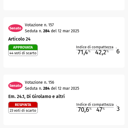
Votazione n. 157
Senato
Seduta n.
284
del 12 mar 2025
Articolo 24
Indice di compattezza
APPROVATA
6
R
71,4
42,2
%
%
44 voti di scarto
M
O
Votazione n. 156
Senato
Seduta n.
284
del 12 mar 2025
Em. 24.1, Di Girolamo e altri
Indice di compattezza
RESPINTA
3
R
70,6
47
%
%
23 voti di scarto
M
O