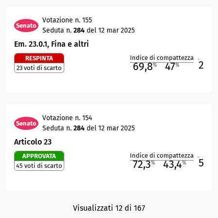
Votazione n. 155
Senato
Seduta n.
284
del 12 mar 2025
Em. 23.0.1, Fina e altri
Indice di compattezza
RESPINTA
2
R
69,8
47
%
%
23 voti di scarto
M
O
Votazione n. 154
Senato
Seduta n.
284
del 12 mar 2025
Articolo 23
Indice di compattezza
APPROVATA
5
R
72,3
43,4
%
%
45 voti di scarto
M
O
Visualizzati 12 di 167