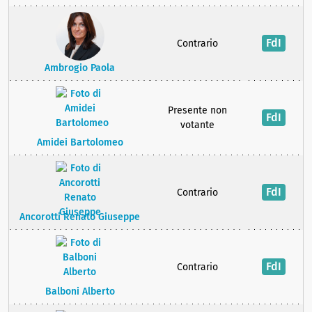
FdI
Contrario
Ambrogio Paola
Presente non
FdI
votante
Amidei Bartolomeo
FdI
Contrario
Ancorotti Renato Giuseppe
FdI
Contrario
Balboni Alberto