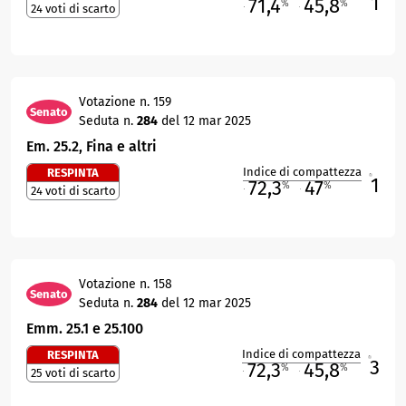
1
71,4
45,8
%
%
24 voti di scarto
M
O
Votazione n. 159
Senato
Seduta n.
284
del 12 mar 2025
Em. 25.2, Fina e altri
Indice di compattezza
RESPINTA
1
R
72,3
47
%
%
24 voti di scarto
M
O
Votazione n. 158
Senato
Seduta n.
284
del 12 mar 2025
Emm. 25.1 e 25.100
Indice di compattezza
RESPINTA
3
R
72,3
45,8
%
%
25 voti di scarto
M
O