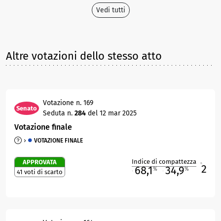
Vedi tutti
Altre votazioni dello stesso atto
Votazione n. 169
Senato
Seduta n.
284
del 12 mar 2025
Votazione finale
VOTAZIONE FINALE
Indice di compattezza
APPROVATA
2
R
68,1
34,9
%
%
41 voti di scarto
M
O