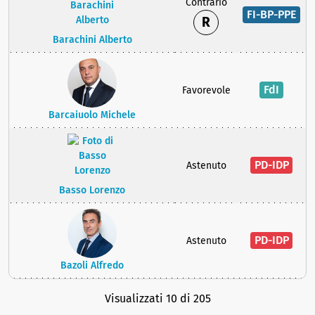
Contrario
FI-BP-PPE
R
Barachini Alberto
FdI
Favorevole
Barcaiuolo Michele
PD-IDP
Astenuto
Basso Lorenzo
PD-IDP
Astenuto
Bazoli Alfredo
Visualizzati 10 di 205