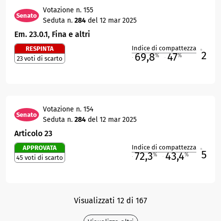
Votazione n. 155
Senato
Seduta n.
284
del 12 mar 2025
Em. 23.0.1, Fina e altri
Indice di compattezza
RESPINTA
2
R
69,8
47
%
%
23 voti di scarto
M
O
Votazione n. 154
Senato
Seduta n.
284
del 12 mar 2025
Articolo 23
Indice di compattezza
APPROVATA
5
R
72,3
43,4
%
%
45 voti di scarto
M
O
Visualizzati 12 di 167