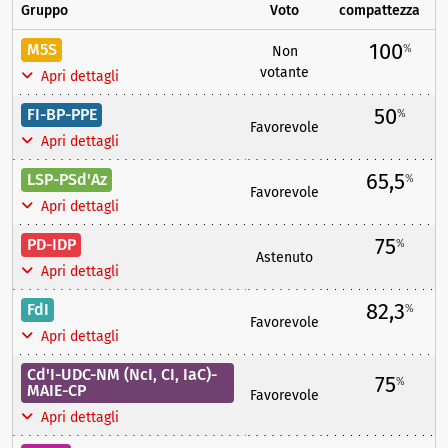
Gruppo
Voto
compattezza
100
M5S
%
Non
votante
Apri dettagli
50
FI-BP-PPE
%
Favorevole
Apri dettagli
65,5
LSP-PSd'Az
%
Favorevole
Apri dettagli
75
PD-IDP
%
Astenuto
Apri dettagli
82,3
FdI
%
Favorevole
Apri dettagli
Cd'I-UDC-NM (NcI, CI, IaC)-
75
%
MAIE-CP
Favorevole
Apri dettagli