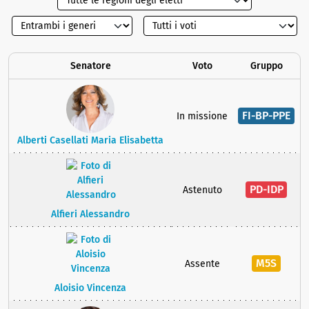
Senatore
Voto
Gruppo
FI-BP-PPE
In missione
Alberti Casellati Maria Elisabetta
PD-IDP
Astenuto
Alfieri Alessandro
M5S
Assente
Aloisio Vincenza