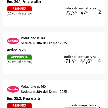
Em. 26.1, Fina e altri
Indice di compattezza
RESPINTA
2
R
72,3
47
%
%
25 voti di scarto
M
O
Votazione n. 161
Senato
Seduta n.
284
del 12 mar 2025
Articolo 25
Indice di compattezza
APPROVATA
4
R
71,4
44,6
%
%
44 voti di scarto
M
O
Votazione n. 160
Senato
Seduta n.
284
del 12 mar 2025
Em. 25.3, Fina e altri
Indice di compattezza
RESPINTA
R