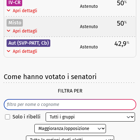
50
IV-CR
%
Astenuto
Apri dettagli
50
Misto
%
Astenuto
Apri dettagli
42,9
Aut (SVP-PATT, Cb)
%
Astenuto
Apri dettagli
Come hanno votato i senatori
FILTRA PER
Solo i ribelli