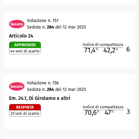
Votazione n. 157
Senato
Seduta n.
284
del 12 mar 2025
Articolo 24
Indice di compattezza
APPROVATA
6
R
71,4
42,2
%
%
44 voti di scarto
M
O
Votazione n. 156
Senato
Seduta n.
284
del 12 mar 2025
Em. 24.1, Di Girolamo e altri
Indice di compattezza
RESPINTA
3
R
70,6
47
%
%
23 voti di scarto
M
O