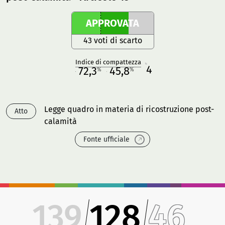
APPROVATA
43 voti di scarto
Indice di compattezza
4
R
72,3
45,8
%
%
M
O
Legge quadro in materia di ricostruzione post-
Atto
calamità
Fonte ufficiale
139
128
46