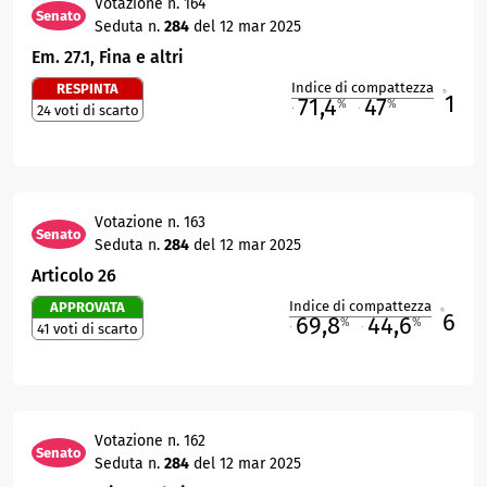
Votazione n. 164
Senato
Seduta n.
284
del 12 mar 2025
Em. 27.1, Fina e altri
Indice di compattezza
RESPINTA
1
R
71,4
47
%
%
24 voti di scarto
M
O
Votazione n. 163
Senato
Seduta n.
284
del 12 mar 2025
Articolo 26
Indice di compattezza
APPROVATA
6
R
69,8
44,6
%
%
41 voti di scarto
M
O
Votazione n. 162
Senato
Seduta n.
284
del 12 mar 2025