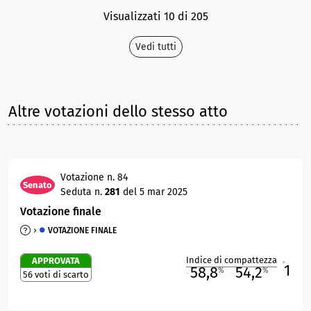
Visualizzati 10 di 205
Vedi tutti
Altre votazioni dello stesso atto
Votazione n. 84
Senato
Seduta n.
281
del 5 mar 2025
Votazione finale
VOTAZIONE FINALE
Indice di compattezza
APPROVATA
1
R
58,8
54,2
%
%
56 voti di scarto
M
O