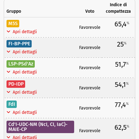
Indice di
Gruppo
Voto
compattezza
65,4
M5S
%
Favorevole
Apri dettagli
25
FI-BP-PPE
%
Favorevole
Apri dettagli
51,7
LSP-PSd'Az
%
Favorevole
Apri dettagli
54,1
PD-IDP
%
Favorevole
Apri dettagli
77,4
FdI
%
Favorevole
Apri dettagli
Cd'I-UDC-NM (NcI, CI, IaC)-
62,5
%
MAIE-CP
Favorevole
Apri dettagli