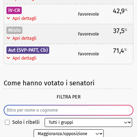
42,9
IV-CR
%
Favorevole
Apri dettagli
37,5
Misto
%
Favorevole
Apri dettagli
71,4
Aut (SVP-PATT, Cb)
%
Favorevole
Apri dettagli
Come hanno votato i senatori
FILTRA PER
Solo i ribelli