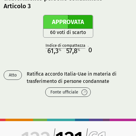
Articolo 3
APPROVATA
60 voti di scarto
Indice di compattezza
0
R
61,3
57,8
%
%
M
O
Ratifica accordo Italia-Uae in materia di
Atto
trasferimento di persone condannate
Fonte ufficiale