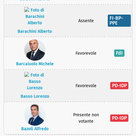
FI-BP-
Assente
PPE
Barachini Alberto
FdI
Favorevole
Barcaiuolo Michele
PD-IDP
Favorevole
Basso Lorenzo
Presente non
PD-IDP
votante
Bazoli Alfredo