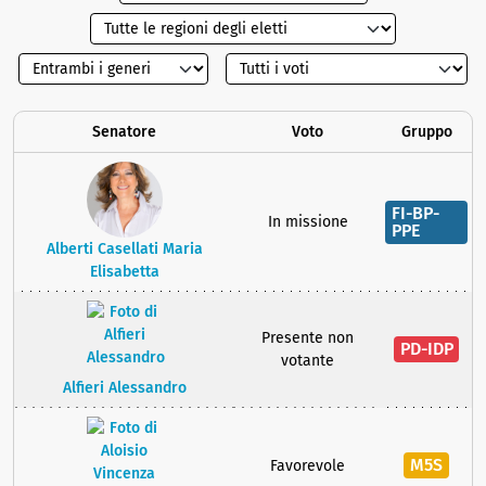
Senatore
Voto
Gruppo
FI-BP-
In missione
PPE
Alberti Casellati Maria
Elisabetta
Presente non
PD-IDP
votante
Alfieri Alessandro
M5S
Favorevole