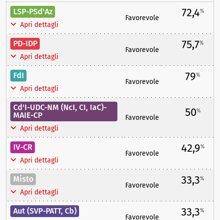
72,4
LSP-PSd'Az
%
Favorevole
Apri dettagli
75,7
PD-IDP
%
Favorevole
Apri dettagli
79
FdI
%
Favorevole
Apri dettagli
Cd'I-UDC-NM (NcI, CI, IaC)-
50
%
MAIE-CP
Favorevole
Apri dettagli
42,9
IV-CR
%
Favorevole
Apri dettagli
33,3
Misto
%
Favorevole
Apri dettagli
33,3
Aut (SVP-PATT, Cb)
%
Favorevole