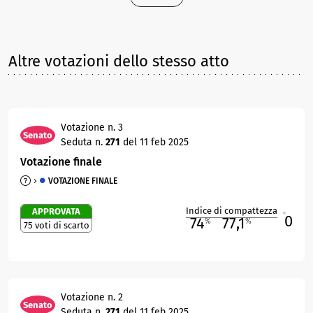
Altre votazioni dello stesso atto
Votazione n. 3
Senato
Seduta n.
271
del 11 feb 2025
Votazione finale
VOTAZIONE FINALE
Indice di compattezza
APPROVATA
0
R
74
77,1
%
%
75 voti di scarto
M
O
Votazione n. 2
Senato
Seduta n.
271
del 11 feb 2025