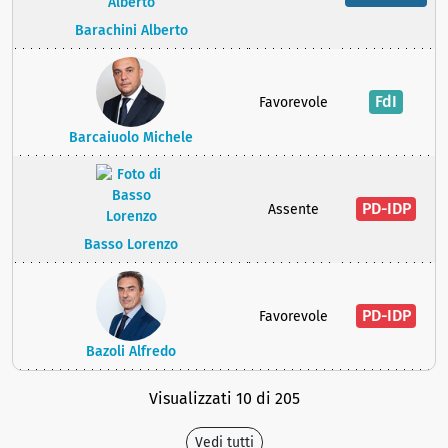
Barachini Alberto
FdI
Favorevole
Barcaiuolo Michele
PD-IDP
Assente
Basso Lorenzo
PD-IDP
Favorevole
Bazoli Alfredo
Visualizzati 10 di 205
Vedi tutti