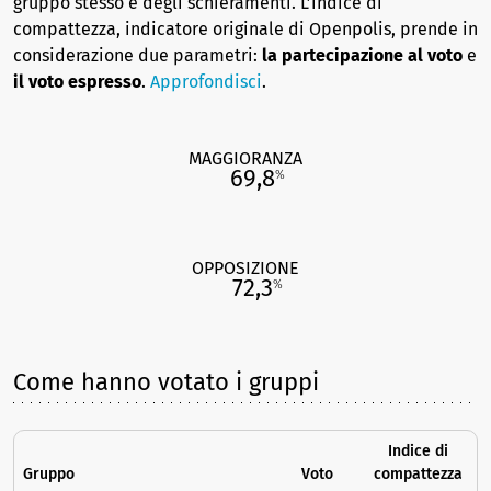
gruppo stesso e degli schieramenti. L’indice di
compattezza, indicatore originale di Openpolis, prende in
considerazione due parametri:
la partecipazione al voto
e
il voto espresso
.
Approfondisci
.
MAGGIORANZA
69,8
%
OPPOSIZIONE
72,3
%
Come hanno votato i gruppi
Indice di
Gruppo
Voto
compattezza