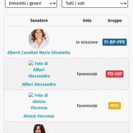
Senatore
Voto
Gruppo
FI-BP-PPE
In missione
Alberti Casellati Maria Elisabetta
PD-IDP
Favorevole
Alfieri Alessandro
M5S
Favorevole
Aloisio Vincenza