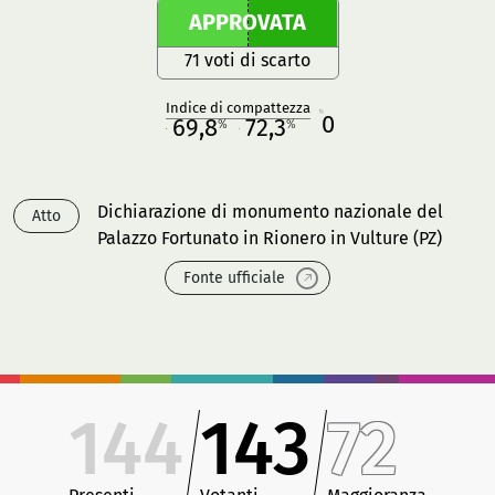
APPROVATA
71 voti di scarto
Indice di compattezza
0
R
69,8
72,3
%
%
M
O
Dichiarazione di monumento nazionale del
Atto
Palazzo Fortunato in Rionero in Vulture (PZ)
Fonte ufficiale
144
143
72