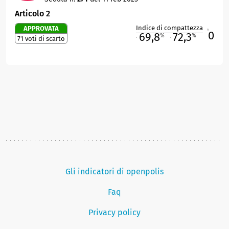
Articolo 2
Indice di compattezza
APPROVATA
0
R
69,8
72,3
%
%
71 voti di scarto
M
O
Gli indicatori di openpolis
Faq
Privacy policy