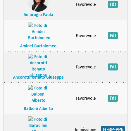
FdI
Favorevole
Ambrogio Paola
FdI
Favorevole
Amidei Bartolomeo
FdI
Favorevole
Ancorotti Renato Giuseppe
FdI
Favorevole
Balboni Alberto
FI-BP-PPE
In missione