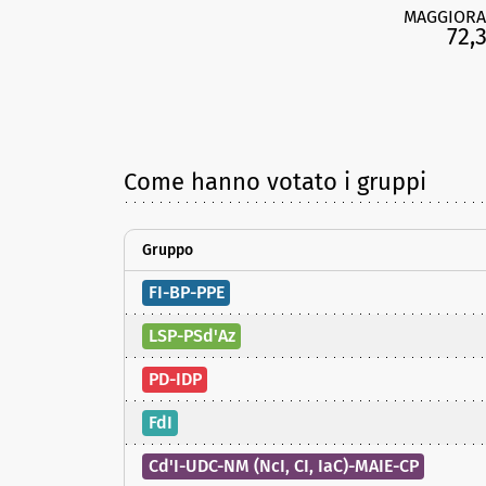
MAGGIORA
72,
Come hanno votato i gruppi
Gruppo
FI-BP-PPE
LSP-PSd'Az
PD-IDP
FdI
Cd'I-UDC-NM (NcI, CI, IaC)-MAIE-CP