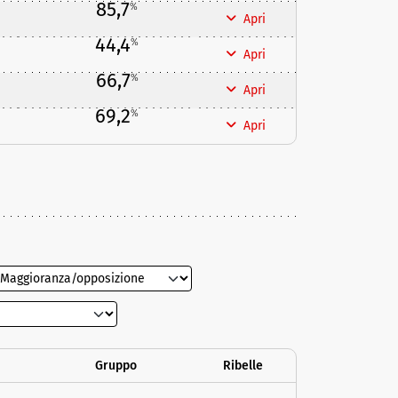
85,7
%
Apri
44,4
%
Apri
66,7
%
Apri
69,2
%
Apri
Gruppo
Ribelle