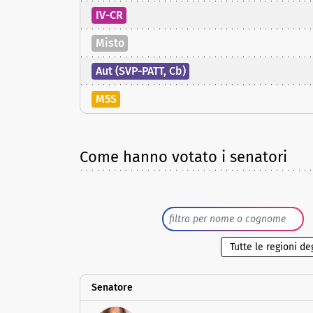
IV-CR
Misto
Aut (SVP-PATT, Cb)
M5S
Come hanno votato i senatori
Senatore