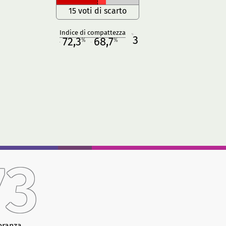
15 voti di scarto
Indice di compattezza
3
R
72,3
68,7
%
%
M
O
73
oranza