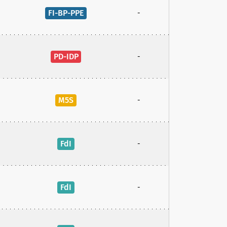
FI-BP-PPE
-
PD-IDP
-
M5S
-
FdI
-
FdI
-