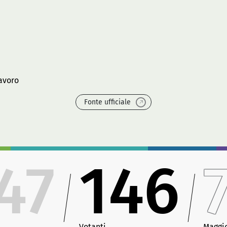
lavoro
Fonte ufficiale
47
146
Votanti
Maggi