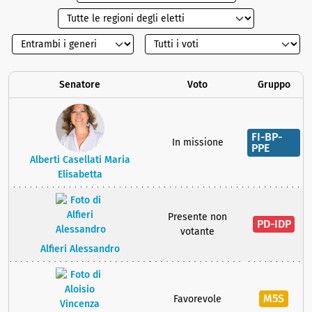
Senatore
Voto
Gruppo
FI-BP-
In missione
PPE
Alberti Casellati Maria
Elisabetta
Presente non
PD-IDP
votante
Alfieri Alessandro
M5S
Favorevole