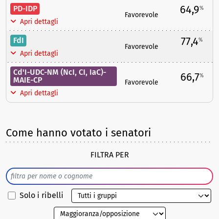
64,9
PD-IDP
%
Favorevole
Apri dettagli
77,4
FdI
%
Favorevole
Apri dettagli
Cd'I-UDC-NM (NcI, CI, IaC)-
66,7
%
MAIE-CP
Favorevole
Apri dettagli
Come hanno votato i senatori
FILTRA PER
Solo i ribelli