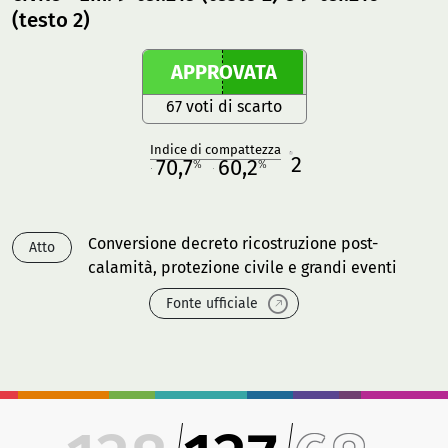
(testo 2)
APPROVATA
67 voti di scarto
Indice di compattezza
2
R
70,7
60,2
%
%
M
O
Conversione decreto ricostruzione post-
Atto
calamità, protezione civile e grandi eventi
Fonte ufficiale