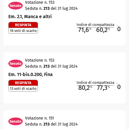
Votazione n. 153
Senato
Seduta n.
213
del 31 lug 2024
Em. 2.1, Manca e altri
Indice di compattezza
RESPINTA
0
R
71,6
60,2
%
%
16 voti di scarto
M
O
Votazione n. 152
Senato
Seduta n.
213
del 31 lug 2024
Em. 11-bis.0.200, Fina
Indice di compattezza
RESPINTA
0
R
80,2
77,3
%
%
13 voti di scarto
M
O
Votazione n. 151
Senato
Seduta n.
213
del 31 lug 2024