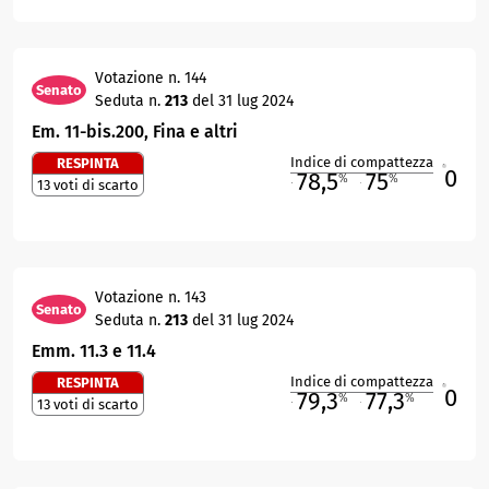
Votazione n. 144
Senato
Seduta n.
213
del 31 lug 2024
Em. 11-bis.200, Fina e altri
Indice di compattezza
RESPINTA
0
R
78,5
75
%
%
13 voti di scarto
M
O
Votazione n. 143
Senato
Seduta n.
213
del 31 lug 2024
Emm. 11.3 e 11.4
Indice di compattezza
RESPINTA
0
R
79,3
77,3
%
%
13 voti di scarto
M
O