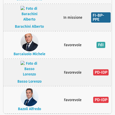
FI-BP-
In missione
PPE
Barachini Alberto
FdI
Favorevole
Barcaiuolo Michele
PD-IDP
Favorevole
Basso Lorenzo
PD-IDP
Favorevole
Bazoli Alfredo