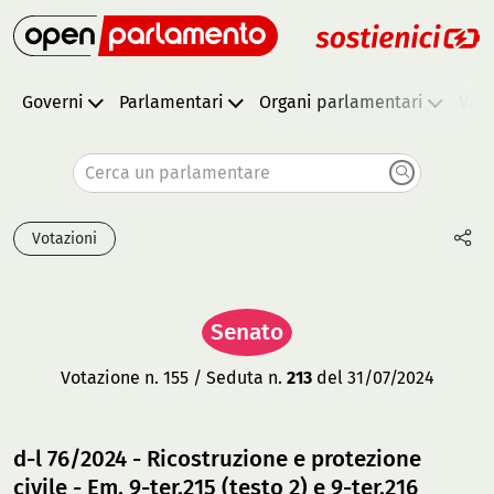
Governi
Parlamentari
Organi parlamentari
Vota
Cerca un parlamentare
Votazioni
Senato
Votazione n. 155 / Seduta n.
213
del 31/07/2024
d-l 76/2024 - Ricostruzione e protezione
civile - Em. 9-ter.215 (testo 2) e 9-ter.216