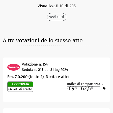
Visualizzati 10 di 205
Vedi tutti
Altre votazioni dello stesso atto
Votazione n. 154
Senato
Seduta n.
213
del 31 lug 2024
Em. 7.0.200 (testo 2), Nicita e altri
Indice di compattezza
APPROVATA
4
R
69
62,5
%
%
66 voti di scarto
M
O