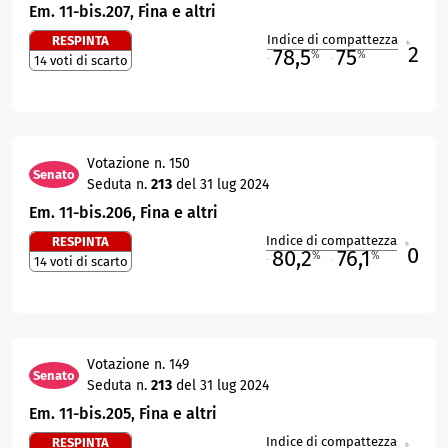
Em. 11-bis.207, Fina e altri
Indice di compattezza
RESPINTA
2
R
78,5
75
%
%
14 voti di scarto
M
O
Votazione n. 150
Senato
Seduta n.
213
del 31 lug 2024
Em. 11-bis.206, Fina e altri
Indice di compattezza
RESPINTA
0
R
80,2
76,1
%
%
14 voti di scarto
M
O
Votazione n. 149
Senato
Seduta n.
213
del 31 lug 2024
Em. 11-bis.205, Fina e altri
Indice di compattezza
RESPINTA
R