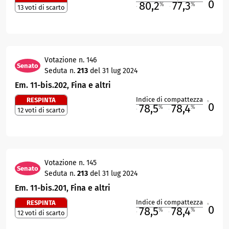
0
80,2
77,3
%
%
13 voti di scarto
M
O
Votazione n. 146
Senato
Seduta n.
213
del 31 lug 2024
Em. 11-bis.202, Fina e altri
Indice di compattezza
RESPINTA
0
R
78,5
78,4
%
%
12 voti di scarto
M
O
Votazione n. 145
Senato
Seduta n.
213
del 31 lug 2024
Em. 11-bis.201, Fina e altri
Indice di compattezza
RESPINTA
0
R
78,5
78,4
%
%
12 voti di scarto
M
O