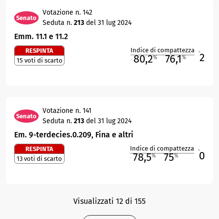
Votazione n. 142
Senato
Seduta n.
213
del 31 lug 2024
Emm. 11.1 e 11.2
Indice di compattezza
RESPINTA
2
R
80,2
76,1
%
%
15 voti di scarto
M
O
Votazione n. 141
Senato
Seduta n.
213
del 31 lug 2024
Em. 9-terdecies.0.209, Fina e altri
Indice di compattezza
RESPINTA
0
R
78,5
75
%
%
13 voti di scarto
M
O
Visualizzati 12 di 155