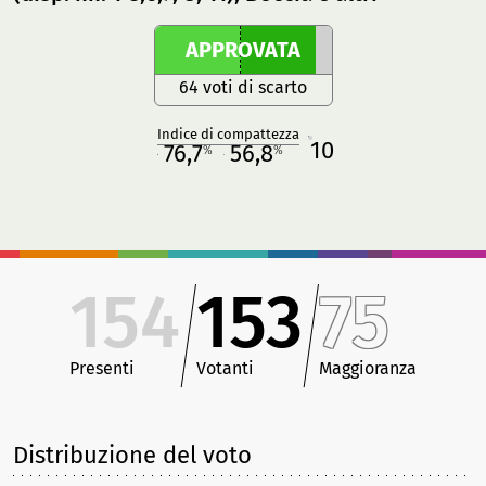
APPROVATA
64 voti di scarto
Indice di compattezza
10
R
76,7
56,8
%
%
M
O
154
153
75
Presenti
Votanti
Maggioranza
Distribuzione del voto