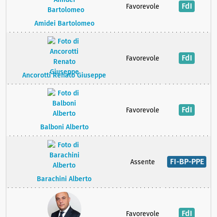
FdI
Favorevole
Amidei Bartolomeo
FdI
Favorevole
Ancorotti Renato Giuseppe
FdI
Favorevole
Balboni Alberto
FI-BP-PPE
Assente
Barachini Alberto
FdI
Favorevole