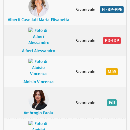
FI-BP-PPE
Favorevole
Alberti Casellati Maria Elisabetta
PD-IDP
Favorevole
Alfieri Alessandro
M5S
Favorevole
Aloisio Vincenza
FdI
Favorevole
Ambrogio Paola