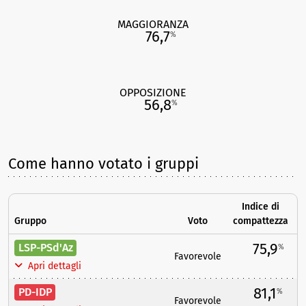
MAGGIORANZA
76,7
%
OPPOSIZIONE
56,8
%
Come hanno votato i gruppi
Indice di
Gruppo
Voto
compattezza
75,9
LSP-PSd'Az
%
Favorevole
Apri dettagli
81,1
PD-IDP
%
Favorevole