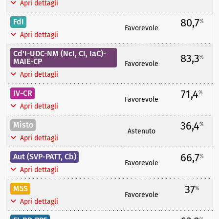
Apri dettagli
80,7
FdI
%
Favorevole
Apri dettagli
Cd'I-UDC-NM (NcI, CI, IaC)-
83,3
%
MAIE-CP
Favorevole
Apri dettagli
71,4
IV-CR
%
Favorevole
Apri dettagli
36,4
Misto
%
Astenuto
Apri dettagli
66,7
Aut (SVP-PATT, Cb)
%
Favorevole
Apri dettagli
37
M5S
%
Favorevole
Apri dettagli