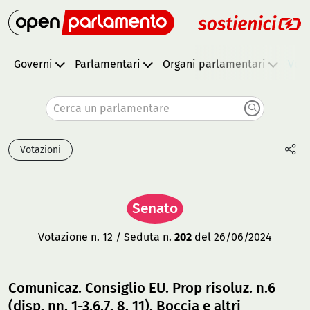
Governi
Parlamentari
Organi parlamentari
Vota
Cerca un parlamentare
Votazioni
Senato
Votazione n. 12 / Seduta n.
202
del 26/06/2024
Comunicaz. Consiglio EU. Prop risoluz. n.6
(disp. nn. 1-3,6,7, 8, 11), Boccia e altri