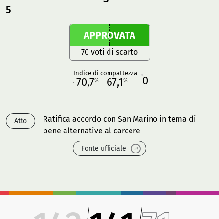
5
APPROVATA
70 voti di scarto
Indice di compattezza
0
R
70,7
67,1
%
%
M
O
Ratifica accordo con San Marino in tema di
Atto
pene alternative al carcere
Fonte ufficiale