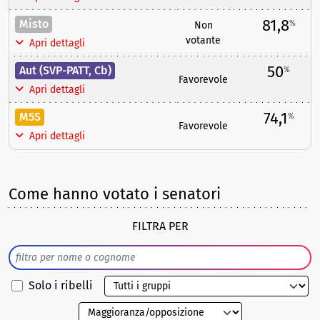
81,8
Misto
%
Non
votante
Apri dettagli
50
Aut (SVP-PATT, Cb)
%
Favorevole
Apri dettagli
74,1
M5S
%
Favorevole
Apri dettagli
Come hanno votato i senatori
FILTRA PER
Solo i ribelli