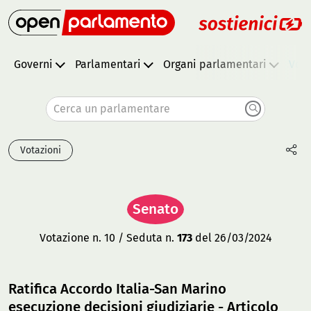
Governi
Parlamentari
Organi parlamentari
Vota
Cerca un parlamentare
Votazioni
Senato
Votazione n. 10 / Seduta n.
173
del 26/03/2024
Ratifica Accordo Italia-San Marino
esecuzione decisioni giudiziarie - Articolo