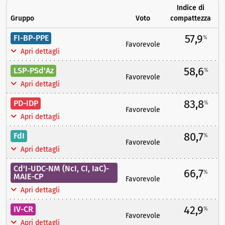
Indice di
Gruppo
Voto
compattezza
57,9
FI-BP-PPE
%
Favorevole
Apri dettagli
58,6
LSP-PSd'Az
%
Favorevole
Apri dettagli
83,8
PD-IDP
%
Favorevole
Apri dettagli
80,7
FdI
%
Favorevole
Apri dettagli
Cd'I-UDC-NM (NcI, CI, IaC)-
66,7
%
MAIE-CP
Favorevole
Apri dettagli
42,9
IV-CR
%
Favorevole
Apri dettagli