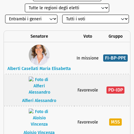
Senatore
Voto
Gruppo
FI-BP-PPE
In missione
Alberti Casellati Maria Elisabetta
PD-IDP
Favorevole
Alfieri Alessandro
M5S
Favorevole
Aloisio Vincenza