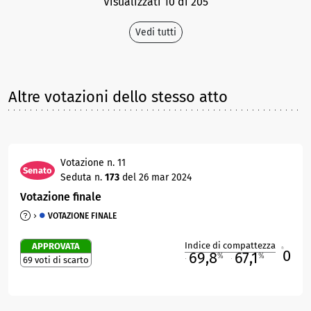
Visualizzati 10 di 205
Vedi tutti
Altre votazioni dello stesso atto
Votazione n. 11
Senato
Seduta n.
173
del 26 mar 2024
Votazione finale
VOTAZIONE FINALE
Indice di compattezza
APPROVATA
0
R
69,8
67,1
%
%
69 voti di scarto
M
O