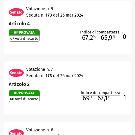
Votazione n. 9
Senato
Seduta n.
173
del 26 mar 2024
Articolo 4
Indice di compattezza
APPROVATA
0
R
67,2
65,9
%
%
67 voti di scarto
M
O
Votazione n. 7
Senato
Seduta n.
173
del 26 mar 2024
Articolo 2
Indice di compattezza
APPROVATA
1
R
69
67,1
%
%
68 voti di scarto
M
O
Votazione n. 8
Senato