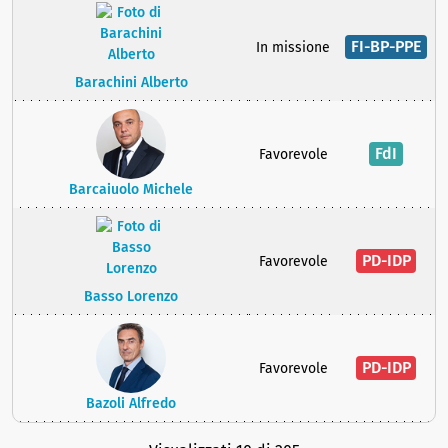
FI-BP-PPE
In missione
Barachini Alberto
FdI
Favorevole
Barcaiuolo Michele
PD-IDP
Favorevole
Basso Lorenzo
PD-IDP
Favorevole
Bazoli Alfredo