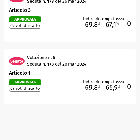
Seduta n.
173
del 26 mar 2024
Articolo 3
Indice di compattezza
APPROVATA
0
R
69,8
67,1
%
%
69 voti di scarto
M
O
Votazione n. 6
Senato
Seduta n.
173
del 26 mar 2024
Articolo 1
Indice di compattezza
APPROVATA
0
R
69,8
65,9
%
%
69 voti di scarto
M
O