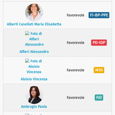
FI-BP-PPE
Favorevole
Alberti Casellati Maria Elisabetta
PD-IDP
Favorevole
Alfieri Alessandro
M5S
Favorevole
Aloisio Vincenza
FdI
Favorevole
Ambrogio Paola