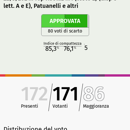
lett. A e E), Patuanelli e altri
APPROVATA
80 voti di scarto
Indice di compattezza
5
R
85,3
76,1
%
%
M
O
172
171
86
Presenti
Votanti
Maggioranza
Distribuzione del voto