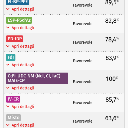
89,5
FI-BP-PPE
%
Favorevole
Apri dettagli
82,8
LSP-PSd'Az
%
Favorevole
Apri dettagli
78,4
PD-IDP
%
Favorevole
Apri dettagli
83,9
FdI
%
Favorevole
Apri dettagli
Cd'I-UDC-NM (NcI, CI, IaC)-
100
%
MAIE-CP
Favorevole
Apri dettagli
85,7
IV-CR
%
Favorevole
Apri dettagli
63,6
Misto
%
Favorevole
Apri dettagli