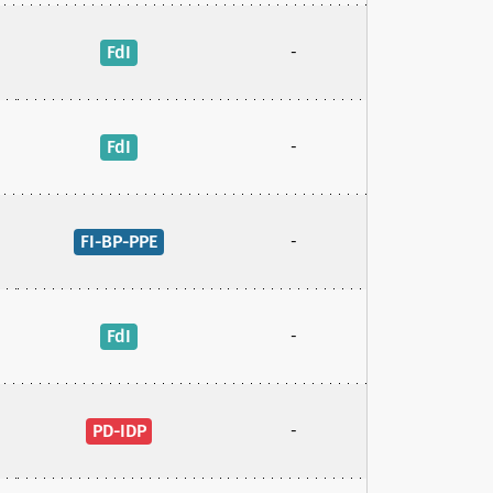
FdI
-
FdI
-
FI-BP-PPE
-
FdI
-
PD-IDP
-