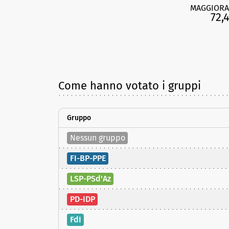
MAGGIORA
72,
Come hanno votato i gruppi
Gruppo
Nessun gruppo
FI-BP-PPE
LSP-PSd'Az
PD-IDP
FdI