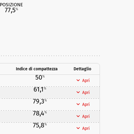
POSIZIONE
77,5
%
Indice di compattezza
Dettaglio
50
%
Apri
61,1
%
Apri
79,3
%
Apri
78,4
%
Apri
75,8
%
Apri