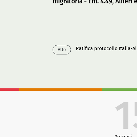
migratoria - Em. 4.49, Alfieri e
Ratifica protocollo Italia-
Atto
1
Presenti