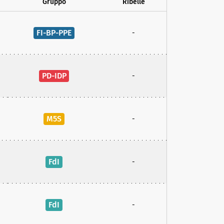
Gruppo
Ribelle
FI-BP-PPE
-
PD-IDP
-
M5S
-
FdI
-
FdI
-