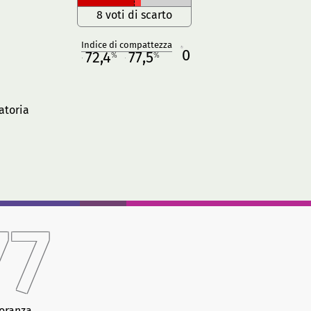
8 voti di scarto
Indice di compattezza
0
R
72,4
77,5
%
%
M
O
atoria
77
oranza