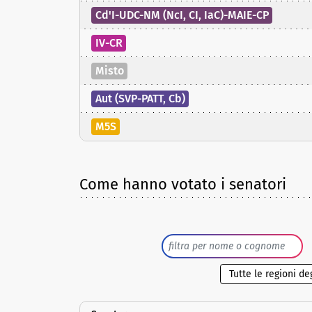
Cd'I-UDC-NM (NcI, CI, IaC)-MAIE-CP
IV-CR
Misto
Aut (SVP-PATT, Cb)
M5S
Come hanno votato i senatori