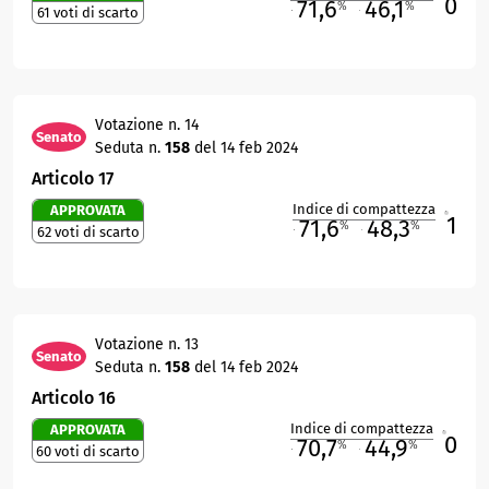
0
71,6
46,1
%
%
61 voti di scarto
M
O
Votazione n. 14
Senato
Seduta n.
158
del 14 feb 2024
Articolo 17
Indice di compattezza
APPROVATA
1
R
71,6
48,3
%
%
62 voti di scarto
M
O
Votazione n. 13
Senato
Seduta n.
158
del 14 feb 2024
Articolo 16
Indice di compattezza
APPROVATA
0
R
70,7
44,9
%
%
60 voti di scarto
M
O