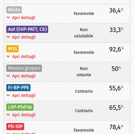
36,4
Misto
%
Favorevole
Apri dettagli
33,3
Aut (SVP-PATT, Cb)
%
Non
valutabile
Apri dettagli
92,6
M5S
%
Favorevole
Apri dettagli
50
Nessun gruppo
%
Non
votante
Apri dettagli
55,6
FI-BP-PPE
%
Contrario
Apri dettagli
65,5
LSP-PSd'Az
%
Contrario
Apri dettagli
78,4
PD-IDP
%
Favorevole