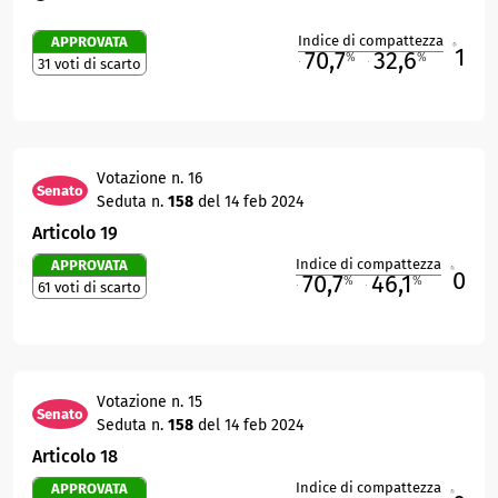
Indice di compattezza
APPROVATA
1
R
70,7
32,6
%
%
31 voti di scarto
M
O
Votazione n. 16
Senato
Seduta n.
158
del 14 feb 2024
Articolo 19
Indice di compattezza
APPROVATA
0
R
70,7
46,1
%
%
61 voti di scarto
M
O
Votazione n. 15
Senato
Seduta n.
158
del 14 feb 2024
Articolo 18
Indice di compattezza
APPROVATA
R