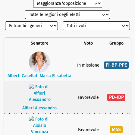
Senatore
Voto
Gruppo
FI-BP-PPE
In missione
Alberti Casellati Maria Elisabetta
PD-IDP
Favorevole
Alfieri Alessandro
M5S
Favorevole