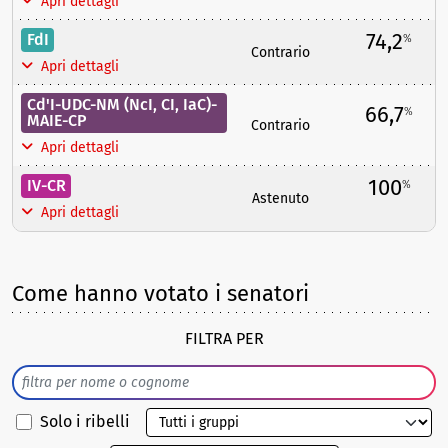
Apri dettagli
74,2
FdI
%
Contrario
Apri dettagli
Cd'I-UDC-NM (NcI, CI, IaC)-
66,7
%
MAIE-CP
Contrario
Apri dettagli
100
IV-CR
%
Astenuto
Apri dettagli
Come hanno votato i senatori
FILTRA PER
Solo i ribelli