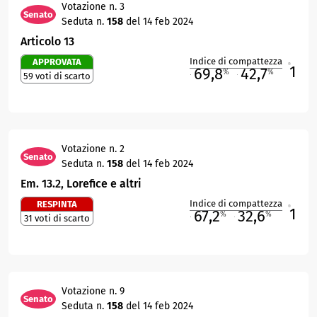
Votazione n. 3
Senato
Seduta n.
158
del 14 feb 2024
Articolo 13
Indice di compattezza
APPROVATA
1
R
69,8
42,7
%
%
59 voti di scarto
M
O
Votazione n. 2
Senato
Seduta n.
158
del 14 feb 2024
Em. 13.2, Lorefice e altri
Indice di compattezza
RESPINTA
1
R
67,2
32,6
%
%
31 voti di scarto
M
O
Votazione n. 9
Senato
Seduta n.
158
del 14 feb 2024