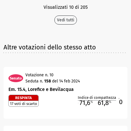
Visualizzati 10 di 205
Vedi tutti
Altre votazioni dello stesso atto
Votazione n. 10
Senato
Seduta n.
158
del 14 feb 2024
Em. 15.4, Lorefice e Bevilacqua
Indice di compattezza
RESPINTA
0
R
71,6
61,8
%
%
17 voti di scarto
M
O