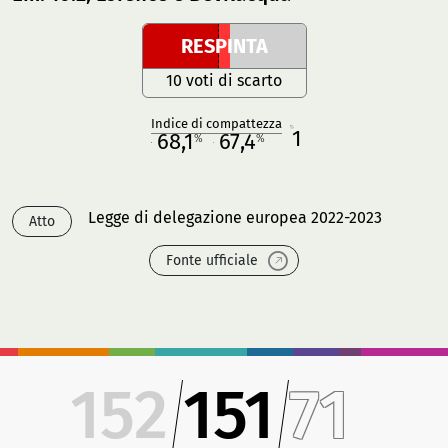
RESPINTA
10 voti di scarto
Indice di compattezza
1
R
68,1
67,4
%
%
M
O
Legge di delegazione europea 2022-2023
Atto
Fonte ufficiale
152
151
71