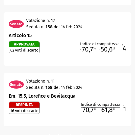
Votazione n. 12
Senato
Seduta n.
158
del 14 feb 2024
Articolo 15
Indice di compattezza
APPROVATA
4
R
70,7
50,6
%
%
62 voti di scarto
M
O
Votazione n. 11
Senato
Seduta n.
158
del 14 feb 2024
Em. 15.5, Lorefice e Bevilacqua
Indice di compattezza
RESPINTA
1
R
70,7
61,8
%
%
16 voti di scarto
M
O