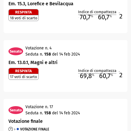
Em. 15.3, Lorefice e Bevilacqua
Indice di compattezza
RESPINTA
2
R
70,7
60,7
%
%
18 voti di scarto
M
O
Votazione n. 4
Senato
Seduta n.
158
del 14 feb 2024
Em. 13.0.1, Magni e altri
Indice di compattezza
RESPINTA
2
R
69,8
60,7
%
%
17 voti di scarto
M
O
Votazione n. 17
Senato
Seduta n.
158
del 14 feb 2024
Votazione finale
VOTAZIONE FINALE