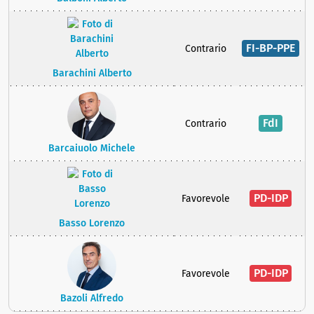
FI-BP-PPE
Contrario
Barachini Alberto
FdI
Contrario
Barcaiuolo Michele
PD-IDP
Favorevole
Basso Lorenzo
PD-IDP
Favorevole
Bazoli Alfredo