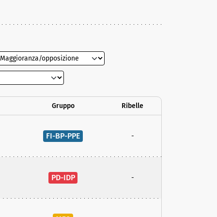
Gruppo
Ribelle
FI-BP-PPE
-
PD-IDP
-