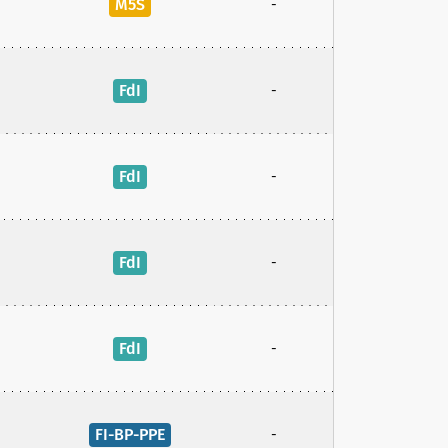
M5S
-
FdI
-
FdI
-
FdI
-
FdI
-
FI-BP-PPE
-