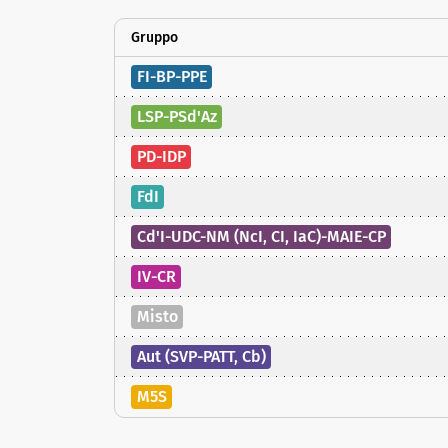
Gruppo
FI-BP-PPE
LSP-PSd'Az
PD-IDP
FdI
Cd'I-UDC-NM (NcI, CI, IaC)-MAIE-CP
IV-CR
Misto
Aut (SVP-PATT, Cb)
M5S