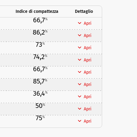
Indice di compattezza
Dettaglio
66,7
%
Apri
86,2
%
Apri
73
%
Apri
74,2
%
Apri
66,7
%
Apri
85,7
%
Apri
36,4
%
Apri
50
%
Apri
75
%
Apri