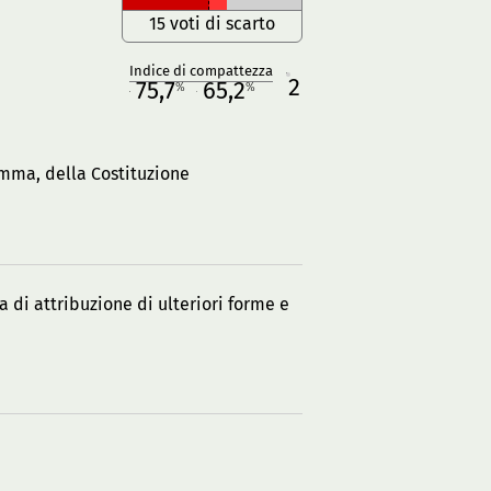
15 voti di scarto
Indice di compattezza
2
R
75,7
65,2
%
%
M
O
comma, della Costituzione
a di attribuzione di ulteriori forme e