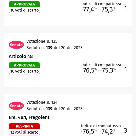
Indice di compattezza
APPROVATA
1
R
77,4
75,3
%
%
10 voti di scarto
M
O
Votazione n. 135
Senato
Seduta n.
139
del 20 dic 2023
Articolo 48
Indice di compattezza
APPROVATA
1
R
76,5
75,3
%
%
10 voti di scarto
M
O
Votazione n. 134
Senato
Seduta n.
139
del 20 dic 2023
Em. 48.1, Fregolent
Indice di compattezza
RESPINTA
3
R
76,5
74,2
%
%
12 voti di scarto
M
O