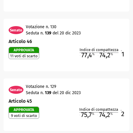
Votazione n. 130
Senato
Seduta n.
139
del 20 dic 2023
Articolo 46
Indice di compattezza
APPROVATA
1
R
77,4
74,2
%
%
11 voti di scarto
M
O
Votazione n. 129
Senato
Seduta n.
139
del 20 dic 2023
Articolo 45
Indice di compattezza
APPROVATA
2
R
75,7
74,2
%
%
9 voti di scarto
M
O