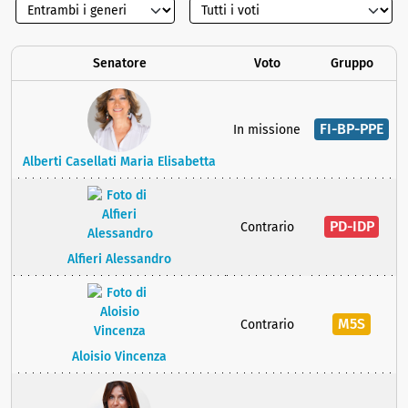
Senatore
Voto
Gruppo
FI-BP-PPE
In missione
Alberti Casellati Maria Elisabetta
PD-IDP
Contrario
Alfieri Alessandro
M5S
Contrario
Aloisio Vincenza