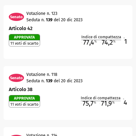
Votazione n. 123
Senato
Seduta n.
139
del 20 dic 2023
Articolo 42
Indice di compattezza
APPROVATA
1
R
77,4
74,2
%
%
11 voti di scarto
M
O
Votazione n. 118
Senato
Seduta n.
139
del 20 dic 2023
Articolo 38
Indice di compattezza
APPROVATA
4
R
75,7
71,9
%
%
11 voti di scarto
M
O
Votazione n. 114