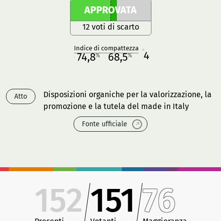
APPROVATA
12 voti di scarto
Indice di compattezza
4
R
74,8
68,5
%
%
M
O
Disposizioni organiche per la valorizzazione, la
Atto
promozione e la tutela del made in Italy
Fonte ufficiale
152
151
76