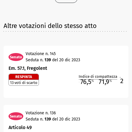
Altre votazioni dello stesso atto
Votazione n. 145
Senato
Seduta n.
139
del 20 dic 2023
Em. 57.1, Fregolent
Indice di compattezza
RESPINTA
2
R
76,5
71,9
%
%
13 voti di scarto
M
O
Votazione n. 136
Senato
Seduta n.
139
del 20 dic 2023
Articolo 49