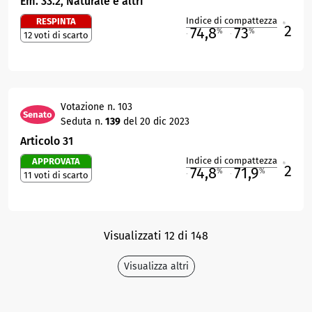
Em. 33.2, Naturale e altri
Indice di compattezza
RESPINTA
2
R
74,8
73
%
%
12 voti di scarto
M
O
Votazione n. 103
Senato
Seduta n.
139
del 20 dic 2023
Articolo 31
Indice di compattezza
APPROVATA
2
R
74,8
71,9
%
%
11 voti di scarto
M
O
Visualizzati 12 di 148
Visualizza altri