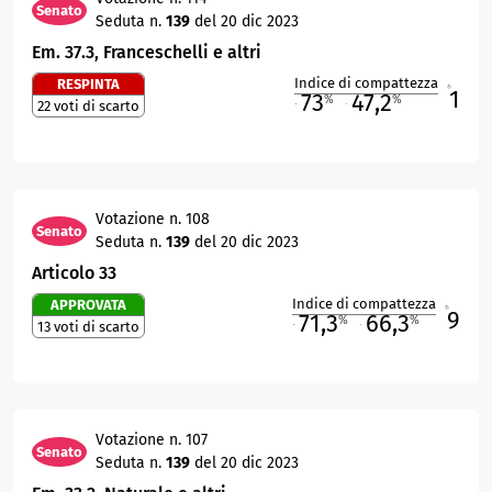
Senato
Seduta n.
139
del 20 dic 2023
Em. 37.3, Franceschelli e altri
Indice di compattezza
RESPINTA
1
R
73
47,2
%
%
22 voti di scarto
M
O
Votazione n. 108
Senato
Seduta n.
139
del 20 dic 2023
Articolo 33
Indice di compattezza
APPROVATA
9
R
71,3
66,3
%
%
13 voti di scarto
M
O
Votazione n. 107
Senato
Seduta n.
139
del 20 dic 2023