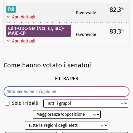
82,3
FdI
%
Favorevole
Apri dettagli
Cd'I-UDC-NM (NcI, CI, IaC)-
83,3
%
MAIE-CP
Favorevole
Apri dettagli
Come hanno votato i senatori
FILTRA PER
Solo i ribelli