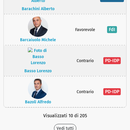
Barachini Alberto
FdI
Favorevole
Barcaiuolo Michele
PD-IDP
Contrario
Basso Lorenzo
PD-IDP
Contrario
Bazoli Alfredo
Visualizzati 10 di 205
Vedi tutti