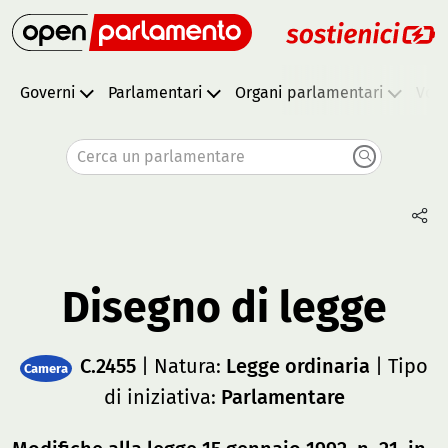
Governi
Parlamentari
Organi parlamentari
Vota
Cerca un parlamentare
Disegno di legge
C.2455
| Natura:
Legge ordinaria
| Tipo
Camera
di iniziativa:
Parlamentare