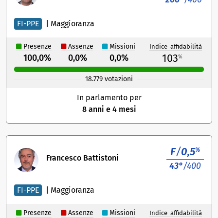
FI-PPE
|
Maggioranza
Presenze
Assenze
Missioni
Indice affidabilità
103
100,0%
0,0%
0,0%
%
18.779 votazioni
In parlamento per
8 anni e 4 mesi
F
/
0,5
%
Francesco Battistoni
43°
/400
FI-PPE
|
Maggioranza
Presenze
Assenze
Missioni
Indice affidabilità