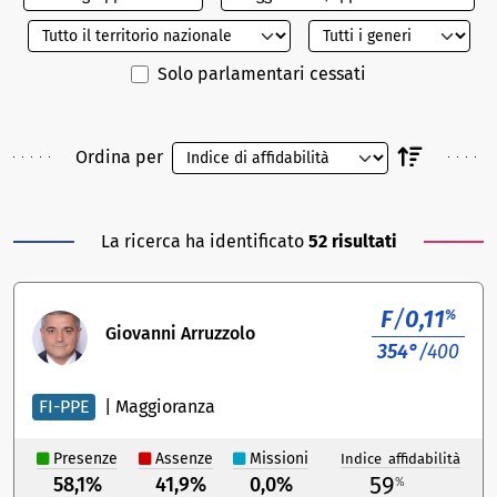
Solo parlamentari cessati
Ordina per
La ricerca ha identificato
52 risultati
F
/
0,11
%
Giovanni Arruzzolo
354°
/400
FI-PPE
|
Maggioranza
Presenze
Assenze
Missioni
Indice affidabilità
59
58,1%
41,9%
0,0%
%