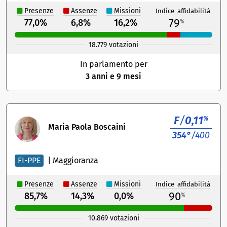
Presenze
Assenze
Missioni
Indice affidabilità
79
77,0%
6,8%
16,2%
%
18.779 votazioni
In parlamento per
3 anni e 9 mesi
F
/
0,11
%
Maria Paola Boscaini
354°
/400
FI-PPE
|
Maggioranza
Presenze
Assenze
Missioni
Indice affidabilità
90
85,7%
14,3%
0,0%
%
10.869 votazioni