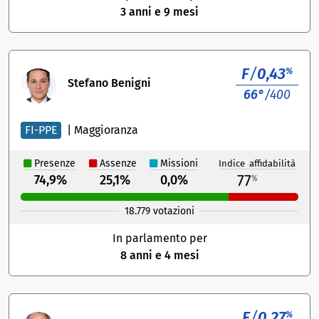
3 anni e 9 mesi
F
/
0,43
%
Stefano Benigni
66°
/400
FI-PPE
|
Maggioranza
Presenze
Assenze
Missioni
Indice affidabilità
77
74,9%
25,1%
0,0%
%
18.779 votazioni
In parlamento per
8 anni e 4 mesi
F
/
0,27
%