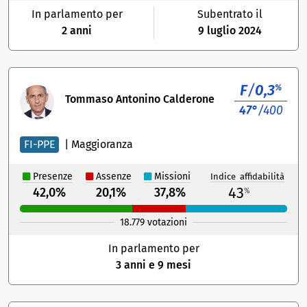
In parlamento per
Subentrato il
2 anni
9 luglio 2024
F
/
0,3
%
Tommaso Antonino Calderone
47°
/400
FI-PPE
|
Maggioranza
Presenze
Assenze
Missioni
Indice affidabilità
43
42,0%
20,1%
37,8%
%
18.779 votazioni
In parlamento per
3 anni e 9 mesi