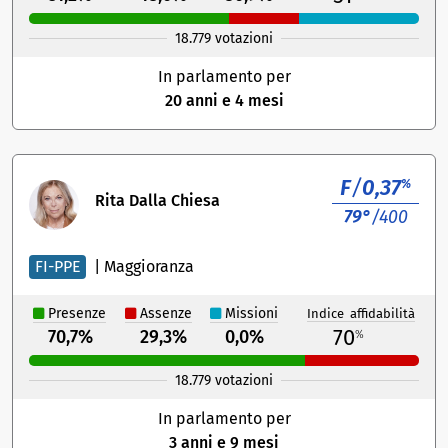
18.779 votazioni
In parlamento per
20 anni e 4 mesi
F
/
0,37
%
Rita Dalla Chiesa
79°
/400
FI-PPE
|
Maggioranza
Presenze
Assenze
Missioni
Indice affidabilità
70
70,7%
29,3%
0,0%
%
18.779 votazioni
In parlamento per
3 anni e 9 mesi