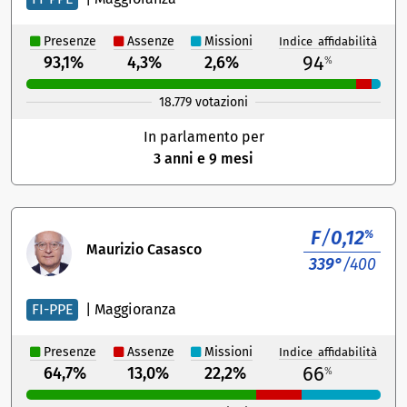
Presenze
Assenze
Missioni
Indice affidabilità
94
93,1%
4,3%
2,6%
%
18.779 votazioni
In parlamento per
3 anni e 9 mesi
F
/
0,12
%
Maurizio Casasco
339°
/400
FI-PPE
|
Maggioranza
Presenze
Assenze
Missioni
Indice affidabilità
66
64,7%
13,0%
22,2%
%