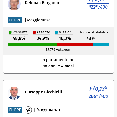
Deborah Bergamini
122°
/400
FI-PPE
|
Maggioranza
Presenze
Assenze
Missioni
Indice affidabilità
50
48,8%
34,9%
16,3%
%
18.779 votazioni
In parlamento per
18 anni e 4 mesi
F
/
0,13
%
Giuseppe Bicchielli
266°
/400
FI-PPE
|
Maggioranza