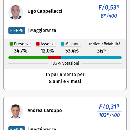
F
/
0,53
%
Ugo Cappellacci
8°
/400
FI-PPE
|
Maggioranza
Presenze
Assenze
Missioni
Indice affidabilità
36
34,7%
12,0%
53,4%
%
18.779 votazioni
In parlamento per
8 anni e 4 mesi
F
/
0,31
%
Andrea Caroppo
102°
/400
FI-PPE
|
Maggioranza