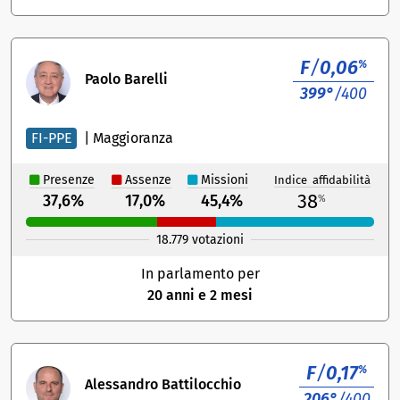
F
/
0,06
%
Paolo Barelli
399°
/400
FI-PPE
|
Maggioranza
Presenze
Assenze
Missioni
Indice affidabilità
38
37,6%
17,0%
45,4%
%
18.779 votazioni
In parlamento per
20 anni e 2 mesi
F
/
0,17
%
Alessandro Battilocchio
206°
/400