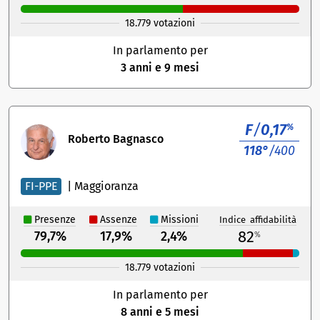
18.779 votazioni
In parlamento per
3 anni e 9 mesi
F
/
0,17
%
Roberto Bagnasco
118°
/400
FI-PPE
|
Maggioranza
Presenze
Assenze
Missioni
Indice affidabilità
82
79,7%
17,9%
2,4%
%
18.779 votazioni
In parlamento per
8 anni e 5 mesi