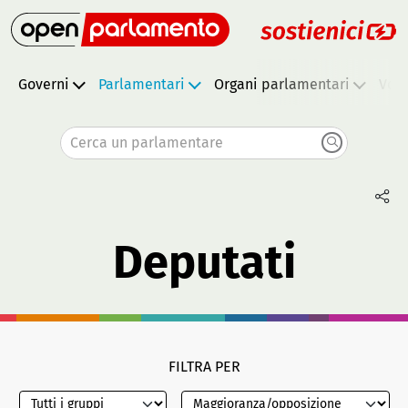
Governi
Parlamentari
Organi parlamentari
Vota
Cerca un parlamentare
Deputati
FILTRA PER