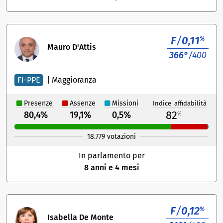
F
/
0,11
%
Mauro D'Attis
366°
/400
FI-PPE
|
Maggioranza
Presenze
Assenze
Missioni
Indice affidabilità
82
80,4%
19,1%
0,5%
%
18.779 votazioni
In parlamento per
8 anni e 4 mesi
F
/
0,12
%
Isabella De Monte