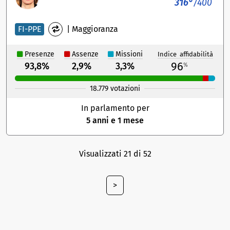
316°
/400
FI-PPE
|
Maggioranza
Presenze
Assenze
Missioni
Indice affidabilità
96
93,8%
2,9%
3,3%
%
18.779 votazioni
In parlamento per
5 anni e 1 mese
Visualizzati 21 di 52
>