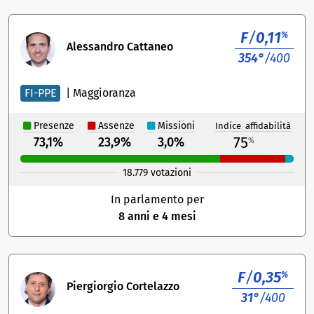
F
/
0,11
%
Alessandro Cattaneo
354°
/400
FI-PPE
|
Maggioranza
Presenze
Assenze
Missioni
Indice affidabilità
75
73,1%
23,9%
3,0%
%
18.779 votazioni
In parlamento per
8 anni e 4 mesi
F
/
0,35
%
Piergiorgio Cortelazzo
31°
/400