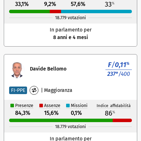
33
33,1%
9,2%
57,6%
%
18.779 votazioni
In parlamento per
8 anni e 4 mesi
F
/
0,11
%
Davide Bellomo
237°
/400
FI-PPE
|
Maggioranza
Presenze
Assenze
Missioni
Indice affidabilità
86
84,3%
15,6%
0,1%
%
18.779 votazioni
In parlamento per