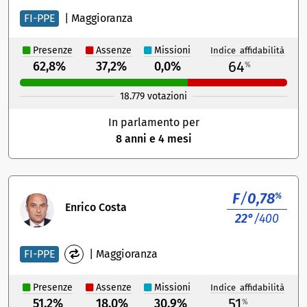
FI-PPE
|
Maggioranza
Presenze
Assenze
Missioni
Indice affidabilità
64
62,8%
37,2%
0,0%
%
18.779 votazioni
In parlamento per
8 anni e 4 mesi
F
/
0,78
%
Enrico Costa
22°
/400
FI-PPE
|
Maggioranza
Presenze
Assenze
Missioni
Indice affidabilità
51
51,2%
18,0%
30,9%
%