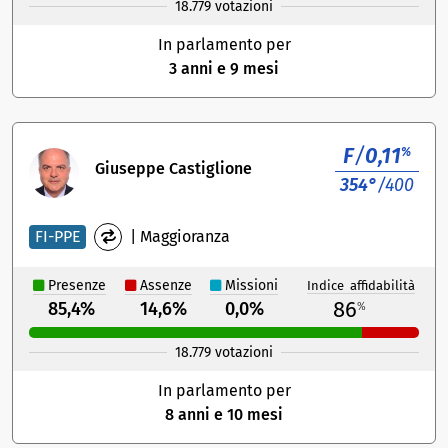
18.779 votazioni
In parlamento per
3 anni e 9 mesi
F
/
0,11
%
Giuseppe Castiglione
354°
/400
FI-PPE
|
Maggioranza
Presenze
Assenze
Missioni
Indice affidabilità
86
85,4%
14,6%
0,0%
%
18.779 votazioni
In parlamento per
8 anni e 10 mesi