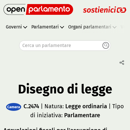
Governi
Parlamentari
Organi parlamentari
Vota
Cerca un parlamentare
Disegno di legge
C.2474
| Natura:
Legge ordinaria
| Tipo
Camera
di iniziativa:
Parlamentare