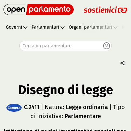
Governi
Parlamentari
Organi parlamentari
Vota
Cerca un parlamentare
Disegno di legge
C.2411
| Natura:
Legge ordinaria
| Tipo
Camera
di iniziativa:
Parlamentare