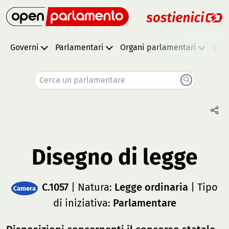
Governi
Parlamentari
Organi parlamentari
Vota
Cerca un parlamentare
Disegno di legge
C.1057
| Natura:
Legge ordinaria
| Tipo
Camera
di iniziativa:
Parlamentare