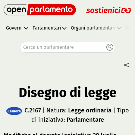
Governi
Parlamentari
Organi parlamentari
Vota
Cerca un parlamentare
Disegno di legge
C.2167
| Natura:
Legge ordinaria
| Tipo
Camera
di iniziativa:
Parlamentare