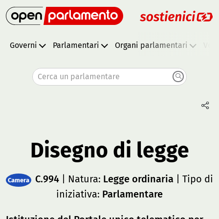
Governi
Parlamentari
Organi parlamentari
Vota
Cerca un parlamentare
Disegno di legge
C.994
| Natura:
Legge ordinaria
| Tipo di
Camera
iniziativa:
Parlamentare