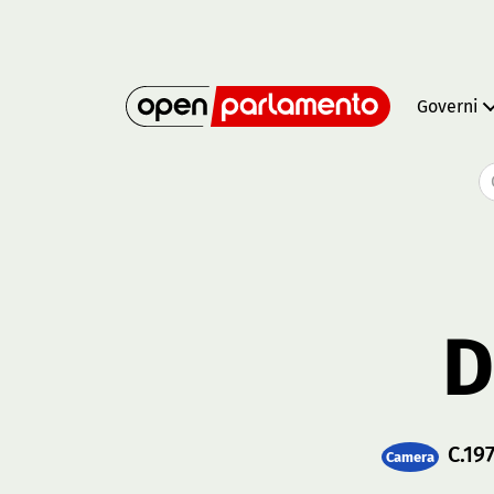
Governi
D
C.19
Camera