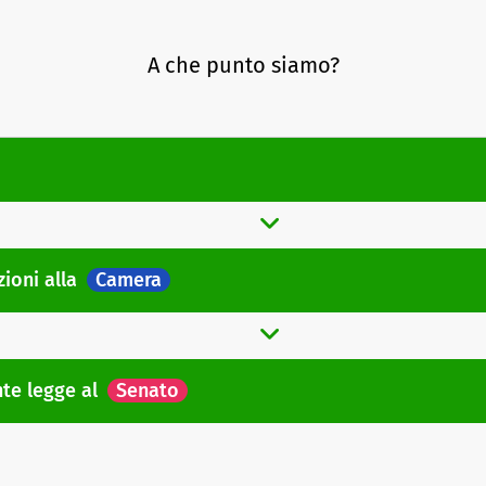
A che punto siamo?
zioni
alla
Camera
nte legge
al
Senato