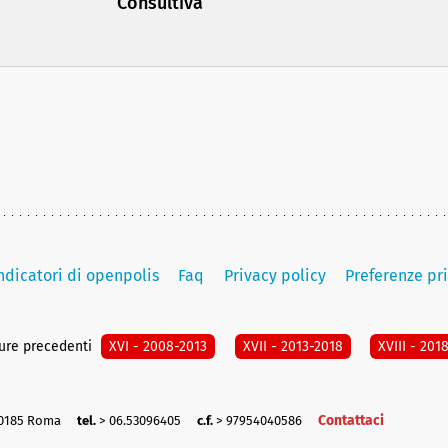
Consultiva
indicatori di openpolis
Faq
Privacy policy
Preferenze pr
ture precedenti
XVI - 2008-2013
XVII - 2013-2018
XVIII - 201
Contattaci
00185 Roma
tel.
> 06.53096405
c.f.
> 97954040586