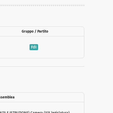
Gruppo / Partito
FdI
ssemblea
NZA E ISTRUZIONE) Camera (XIX legislatura)