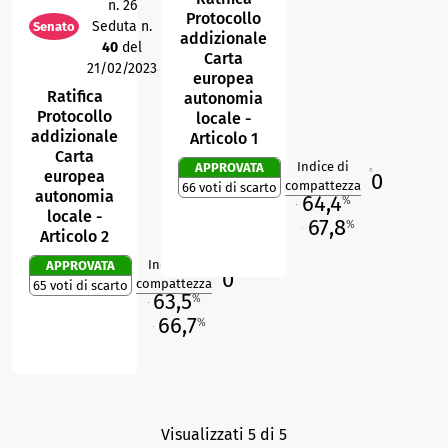
n. 26
Protocollo
Seduta n.
Senato
addizionale
40
del
Carta
21/02/2023
europea
Ratifica
autonomia
Protocollo
locale -
addizionale
Articolo 1
Carta
Indice di
APPROVATA
europea
0
R
compattezza
66 voti di scarto
autonomia
64,4
%
M
locale -
67,8
%
Articolo 2
O
Indice di
APPROVATA
0
R
compattezza
65 voti di scarto
63,5
%
M
66,7
%
O
Visualizzati 5 di 5