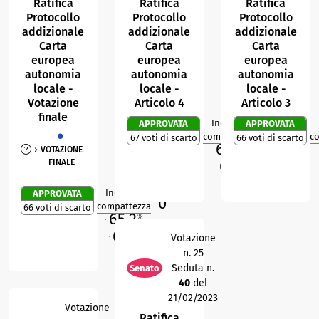
Ratifica
Ratifica
Ratifica
Protocollo
Protocollo
Protocollo
addizionale
addizionale
addizionale
Carta
Carta
Carta
europea
europea
europea
autonomia
autonomia
autonomia
locale -
locale -
locale -
Votazione
Articolo 4
Articolo 3
finale
Indice di
APPROVATA
APPROVATA
0
R
compattezza
c
67 voti di scarto
66 voti di scarto
66,1
%
VOTAZIONE
M
M
67,8
FINALE
%
O
Indice di
APPROVATA
0
R
compattezza
66 voti di scarto
65,2
%
M
66,7
%
Votazione
O
n. 25
Seduta n.
Senato
40
del
21/02/2023
Votazione
Ratifica