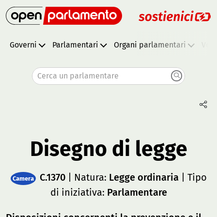
Governi
Parlamentari
Organi parlamentari
Vota
Cerca un parlamentare
Disegno di legge
C.1370
| Natura:
Legge ordinaria
| Tipo
Camera
di iniziativa:
Parlamentare