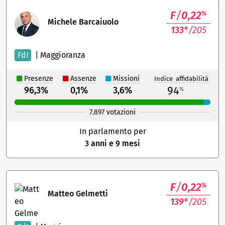
F
/
0,22
%
Michele Barcaiuolo
133°
/205
FdI
|
Maggioranza
Presenze
Assenze
Missioni
Indice affidabilità
94
96,3%
0,1%
3,6%
%
7.897 votazioni
In parlamento per
3 anni e 9 mesi
F
/
0,22
%
Matteo Gelmetti
139°
/205