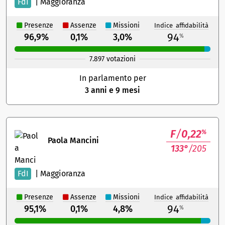
FdI
|
Maggioranza
Presenze
Assenze
Missioni
Indice affidabilità
94
96,9%
0,1%
3,0%
%
7.897 votazioni
In parlamento per
3 anni e 9 mesi
F
/
0,22
%
Paola Mancini
133°
/205
FdI
|
Maggioranza
Presenze
Assenze
Missioni
Indice affidabilità
94
95,1%
0,1%
4,8%
%