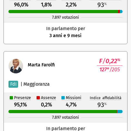
93
96,0%
1,8%
2,2%
%
7.897 votazioni
In parlamento per
3 anni e 9 mesi
F
/
0,22
%
Marta Farolfi
127°
/205
FdI
|
Maggioranza
Presenze
Assenze
Missioni
Indice affidabilità
93
95,1%
0,2%
4,7%
%
7.897 votazioni
In parlamento per