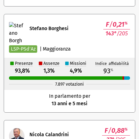
F
/
0,21
%
Stefano Borghesi
143°
/205
LSP-PSd'Az
|
Maggioranza
Presenze
Assenze
Missioni
Indice affidabilità
93
93,8%
1,3%
4,9%
%
7.897 votazioni
In parlamento per
13 anni e 5 mesi
F
/
0,88
%
Nicola Calandrini