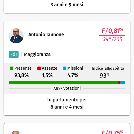
3 anni e 9 mesi
F
/
0,81
%
Antonio Iannone
34°
/205
FdI
|
Maggioranza
Presenze
Assenze
Missioni
Indice affidabilità
93
93,8%
1,5%
4,7%
%
7.897 votazioni
In parlamento per
8 anni e 4 mesi
F
/
0,75
%