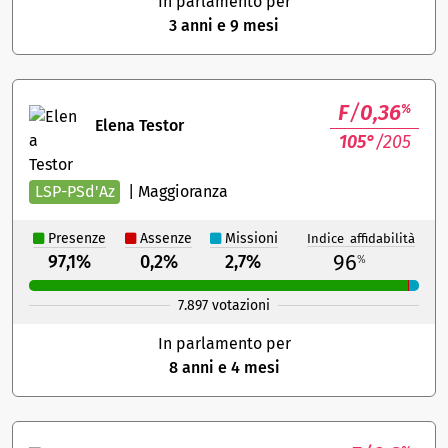
In parlamento per
3 anni e 9 mesi
F
/
0,36
%
Elena Testor
105°
/205
LSP-PSd'Az
|
Maggioranza
Presenze
Assenze
Missioni
Indice affidabilità
96
97,1%
0,2%
2,7%
%
7.897 votazioni
In parlamento per
8 anni e 4 mesi