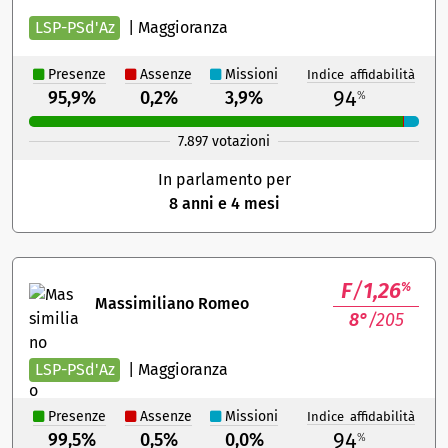
LSP-PSd'Az
|
Maggioranza
Presenze
Assenze
Missioni
Indice affidabilità
94
95,9%
0,2%
3,9%
%
7.897 votazioni
In parlamento per
8 anni e 4 mesi
F
/
1,26
%
Massimiliano Romeo
8°
/205
LSP-PSd'Az
|
Maggioranza
Presenze
Assenze
Missioni
Indice affidabilità
94
99,5%
0,5%
0,0%
%