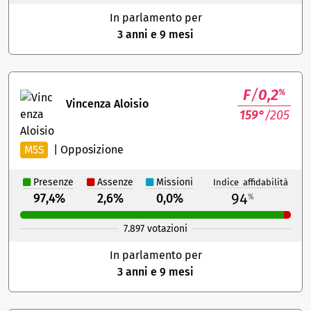
In parlamento per
3 anni e 9 mesi
F
/
0,2
%
Vincenza Aloisio
159°
/205
M5S
|
Opposizione
Presenze
Assenze
Missioni
Indice affidabilità
94
97,4%
2,6%
0,0%
%
7.897 votazioni
In parlamento per
3 anni e 9 mesi