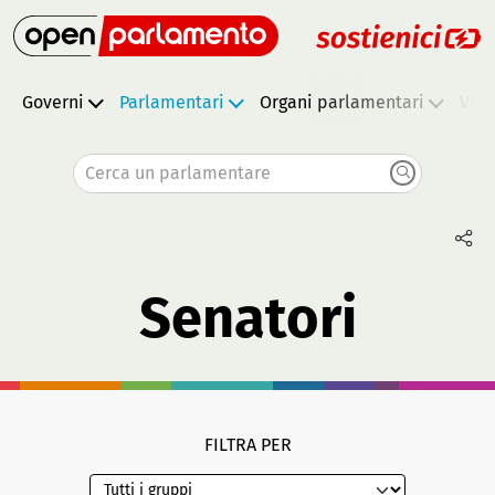
Governi
Parlamentari
Organi parlamentari
Vota
Cerca un parlamentare
Senatori
FILTRA PER