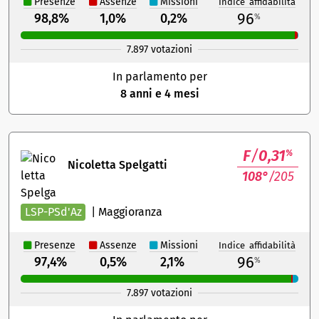
Presenze
Assenze
Missioni
Indice affidabilità
96
98,8%
1,0%
0,2%
%
7.897 votazioni
In parlamento per
8 anni e 4 mesi
F
/
0,31
%
Nicoletta Spelgatti
108°
/205
LSP-PSd'Az
|
Maggioranza
Presenze
Assenze
Missioni
Indice affidabilità
96
97,4%
0,5%
2,1%
%
7.897 votazioni