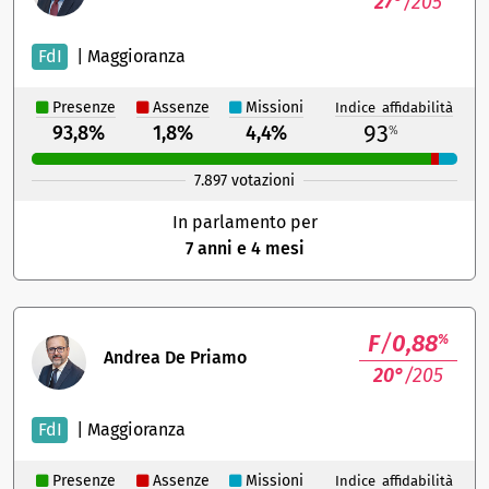
27°
/205
FdI
|
Maggioranza
Presenze
Assenze
Missioni
Indice affidabilità
93
93,8%
1,8%
4,4%
%
7.897 votazioni
In parlamento per
7 anni e 4 mesi
F
/
0,88
%
Andrea De Priamo
20°
/205
FdI
|
Maggioranza
Presenze
Assenze
Missioni
Indice affidabilità