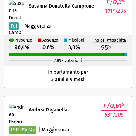
F
/
0,3
%
Susanna Donatella Campione
111°
/205
FdI
|
Maggioranza
Presenze
Assenze
Missioni
Indice affidabilità
95
96,4%
0,6%
3,0%
%
7.897 votazioni
In parlamento per
3 anni e 9 mesi
F
/
0,61
%
Andrea Paganella
53°
/205
LSP-PSd'Az
|
Maggioranza