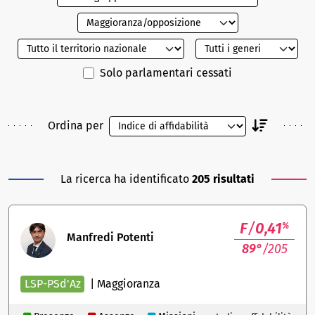
Solo parlamentari cessati
Ordina per
La ricerca ha identificato
205 risultati
F
/
0,41
%
Manfredi Potenti
89°
/205
LSP-PSd'Az
|
Maggioranza