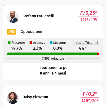
F
/
0,25
%
Stefano Patuanelli
121°
/205
M5S
|
Opposizione
Presenze
Assenze
Missioni
Indice affidabilità
94
97,7%
2,3%
0,0%
%
7.896 votazioni
In parlamento per
8 anni e 4 mesi
F
/
0,2
%
Daisy Pirovano
146°
/205