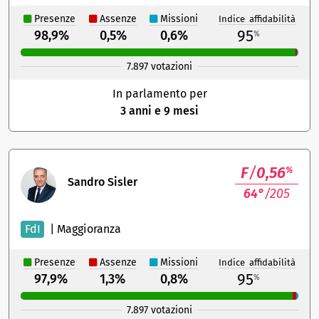
Presenze
Assenze
Missioni
Indice affidabilità
95
98,9%
0,5%
0,6%
%
7.897 votazioni
In parlamento per
3 anni e 9 mesi
F
/
0,56
%
Sandro Sisler
64°
/205
FdI
|
Maggioranza
Presenze
Assenze
Missioni
Indice affidabilità
95
97,9%
1,3%
0,8%
%
7.897 votazioni