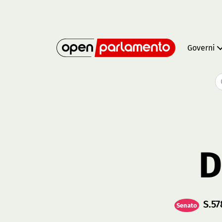
Governi
D
S.57
Senato