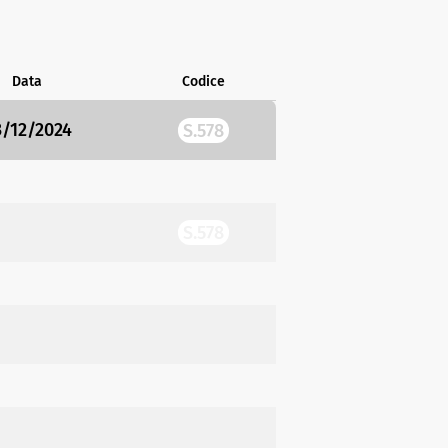
Data
Codice
3/12/2024
S.578
S.578