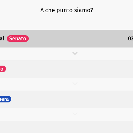
A che punto siamo?
al
Senato
0
to
era