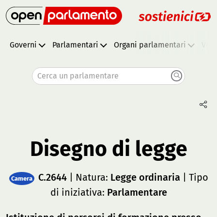
Governi
Parlamentari
Organi parlamentari
Vota
Cerca un parlamentare
Disegno di legge
C.2644
| Natura:
Legge ordinaria
| Tipo
Camera
di iniziativa:
Parlamentare