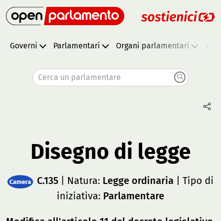
Governi
Parlamentari
Organi parlamentari
Vota
Cerca un parlamentare
Disegno di legge
C.135
| Natura:
Legge ordinaria
| Tipo di
Camera
iniziativa:
Parlamentare